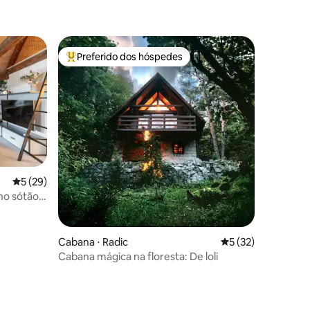
Preferido dos hóspedes
os hóspedes
Entre os melhores preferidos dos hóspedes
5 de uma avaliação média de 5, 29 avaliações
5 (29)
 no sótão
Cabana ⋅ Radic
5 de uma avaliação
5 (32)
ções
Cabana mágica na floresta: De loli