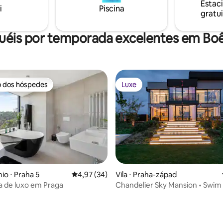
Estac
i
Piscina
O estacionamento é gratuito p
gratui
edores: o mirante Máj, a
hóspedes e a casa fica a apena
jehla, o reservatório de Slapy
metros.
s um passeio comum na
uéis por temporada excelentes em Bo
cal.
o dos hóspedes
Luxe
o dos hóspedes
Luxe
o ⋅ Praha 5
4,97 de uma avaliação média de 5, 34 avalia
4,97 (34)
Vila ⋅ Praha-západ
 de luxo em Praga
Chandelier Sky Mansion • Swim
Sauna
média de 5, 79 avaliações