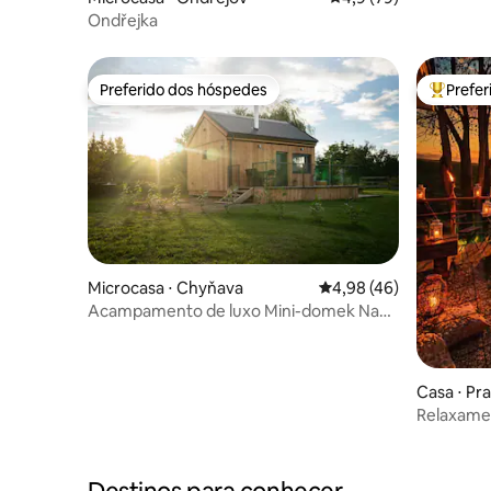
Ondřejka
Preferido dos hóspedes
Prefe
Preferido dos hóspedes
Entre os
Microcasa ⋅ Chyňava
4,98 de uma avaliação 
4,98 (46)
Acampamento de luxo Mini-domek Na
Paloučku
Casa ⋅ Pr
Relaxamento à
para você