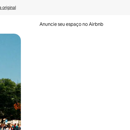
 original
Anuncie seu espaço no Airbnb
 deslizando o dedo na tela.