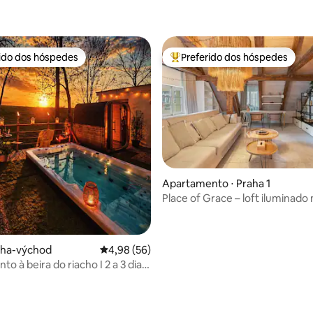
rido dos hóspedes
Preferido dos hóspedes
 melhores preferidos dos hóspedes
Entre os melhores preferidos d
média de 5, 46 avaliações
Apartamento ⋅ Praha 1
Place of Grace – loft iluminado
na cidade antiga
aha-východ
4,98 de uma avaliação média de 5, 56 avalia
4,98 (56)
 beira do riacho I 2 a 3 dias
 desligar totalmente