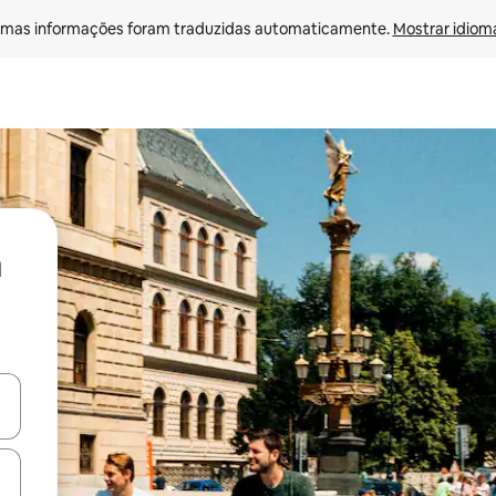
mas informações foram traduzidas automaticamente. 
Mostrar idioma
ore-os usando as seta para cima e para baixo do teclado ou tocando e