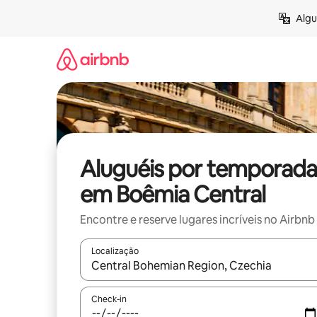
Pular
Algu
para
o
conteúdo
Aluguéis por temporada
em Boêmia Central
Encontre e reserve lugares incríveis no Airbnb
Localização
Quando os resultados estiverem disponíveis, expl
Check-in