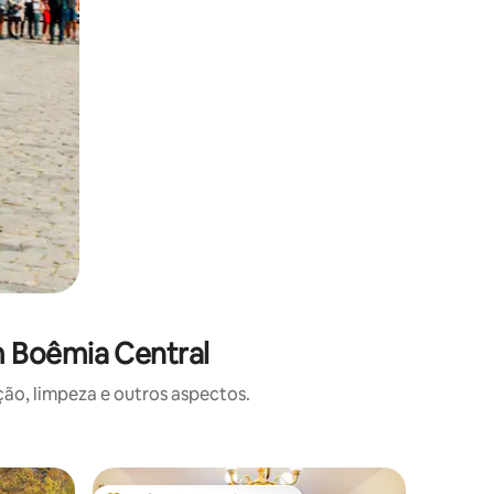
m Boêmia Central
o, limpeza e outros aspectos.
Microcas