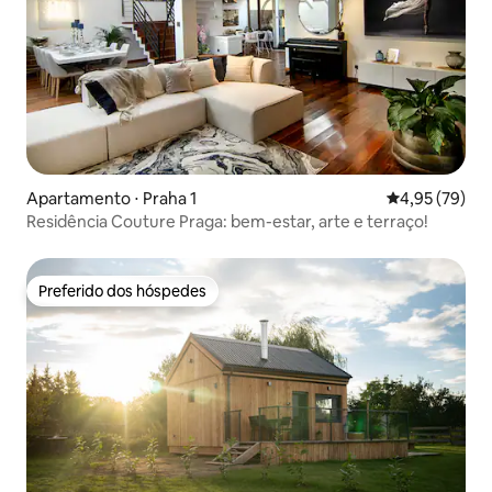
Apartamento ⋅ Praha 1
4,95 de uma a
4,95 (79)
Residência Couture Praga: bem-estar, arte e terraço!
Preferido dos hóspedes
Preferido dos hóspedes