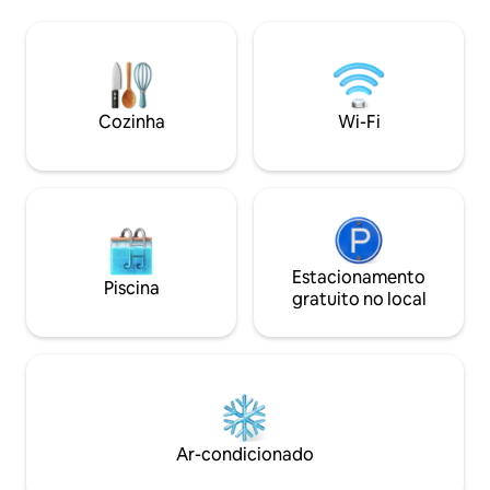
um paddleboard. A casa flutuante está
terraço. Existem 
equipada com uma cama de casal e um
a Treehouse, mas 
berço para bebês pequenos. Prepare
altura de cerca d
sua experiência de degustação na
chegar aqui por um
cozinha totalmente equipada. Depois de
O estacionamento 
um dia cheio, você pode relaxar junto à
hóspedes e a casa 
Cozinha
Wi-Fi
lareira. Você pode sentar no terraço e
metros.
observar a calma da superfície da água.
Estacionamento ao lado da casa
flutuante.
Estacionamento
Piscina
gratuito no local
Ar-condicionado