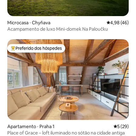
Microcasa ⋅ Chyňava
4,98 de uma a
4,98 (46)
Acampamento de luxo Mini-domek Na Paloučku
Preferido dos hóspedes
Entre os melhores preferidos dos hóspedes
Apartamento ⋅ Praha 1
5 de uma a
5 (29)
Place of Grace – loft iluminado no sótão na cidade antiga