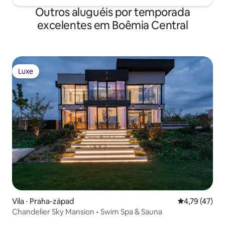
Outros aluguéis por temporada
excelentes em Boêmia Central
Luxe
Luxe
Vila ⋅ Praha-západ
4,79 de uma a
4,79 (47)
Chandelier Sky Mansion • Swim Spa & Sauna