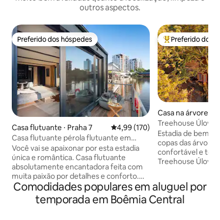
outros aspectos.
Preferido dos hóspedes
Preferido dos 
Preferido dos hóspedes
Entre os melhore
Casa na árvore ⋅ 
Treehouse Úlovic
Casa flutuante ⋅ Praha 7
4,99 de uma avaliação média de 
4,99 (170)
Estadia de bem-es
Casa flutuante pérola flutuante em
copas das árvore
Praga
Você vai se apaixonar por esta estadia
confortável e tot
única e romântica. Casa flutuante
Treehouse Úlovice 
absolutamente encantadora feita com
pitoresco parque 
muita paixão por detalhes e conforto.
de uma pequena al
Comodidades populares em aluguel por
Você vai experimentar uma estadia
em uma encosta 
inesquecível e não vai querer sair. Você
temporada em Boêmia Central
troncos e troncos
pode pescar, ou apenas observar o
fornecem uma base
mundo do rio cheio de peixes, ou tentar
parte residencial 