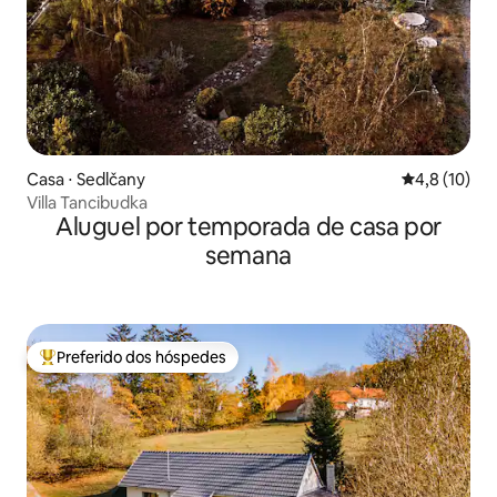
Casa ⋅ Sedlčany
4,8 de uma a
4,8 (10)
Villa Tancibudka
Aluguel por temporada de casa por
semana
Preferido dos hóspedes
Entre os melhores preferidos dos hóspedes