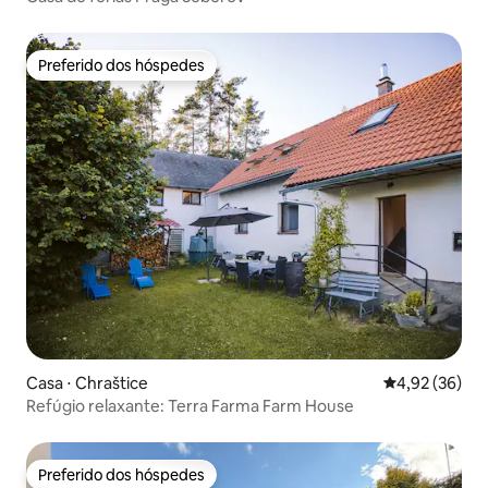
Preferido dos hóspedes
Preferido dos hóspedes
Casa ⋅ Chraštice
4,92 de uma a
4,92 (36)
Refúgio relaxante: Terra Farma Farm House
Preferido dos hóspedes
Preferido dos hóspedes