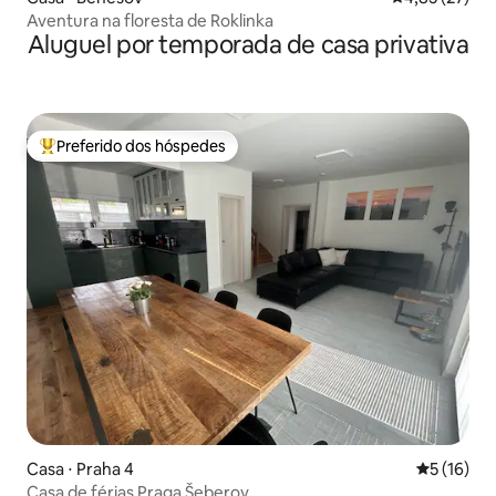
Aventura na floresta de Roklinka
Aluguel por temporada de casa privativa
Preferido dos hóspedes
Entre os melhores preferidos dos hóspedes
Casa ⋅ Praha 4
5 de uma a
5 (16)
Casa de férias Praga Šeberov