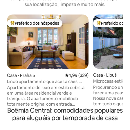
sua localização, limpeza e muito mais.
Preferido dos hóspedes
Preferido dos 
Entre os melhores preferidos dos hóspedes
Entre os melhore
Casa ⋅ Libuš
Casa ⋅ Praha 5
4,99 de uma avaliação média de 
4,99 (339)
Microcasa estilos
Lindo apartamento que aceita cães,
estacionamento, jardim
Procurando um lug
Apartamento de luxo em estilo cubista
fazer uma pausa d
em uma área residencial verde e
Nossa nova casa i
tranquila. O apartamento mobiliado
tem tudo o que vo
totalmente original com entrada
Boêmia Central: comodidades populares
estadia confortáv
privativa tem uma área de 75 m².
– ideal para casais
Estacionamento seguro em frente à
para aluguéis por temporada de casa
amantes do design
casa. Grande e belo jardim. Cozinha
próprio jardim pr
(totalmente equipada), quarto para 2