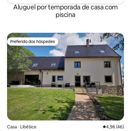
Aluguel por temporada de casa com
piscina
Preferido dos hóspedes
Preferido dos hóspedes
Casa ⋅ Liběšice
4,96 de uma a
4,96 (46)