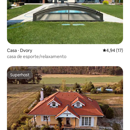
Casa ⋅ Dvory
4,94 de uma a
4,94 (17)
casa de esporte/relaxamento
Superhost
Superhost