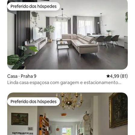
Preferido dos hóspedes
Preferido dos hóspedes
Casa ⋅ Praha 9
4,99 de uma a
4,99 (81)
Linda casa espaçosa com garagem e estacionamento
gratuito
Preferido dos hóspedes
Preferido dos hóspedes