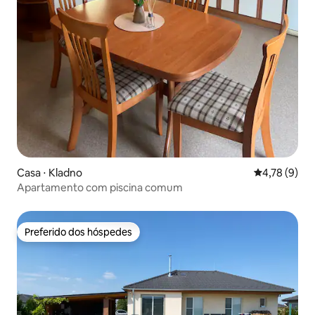
Casa ⋅ Kladno
4,78 de uma 
4,78 (9)
Apartamento com piscina comum
Preferido dos hóspedes
Preferido dos hóspedes