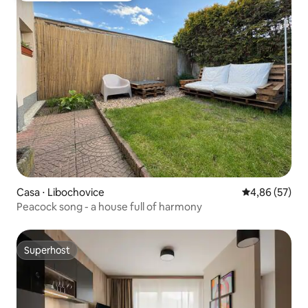
Casa ⋅ Libochovice
4,86 de uma a
4,86 (57)
Peacock song - a house full of harmony
Superhost
Superhost