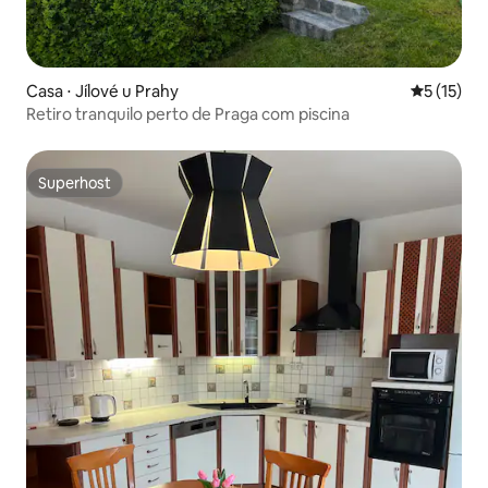
Casa ⋅ Jílové u Prahy
5 de uma a
5 (15)
Retiro tranquilo perto de Praga com piscina
Superhost
Superhost