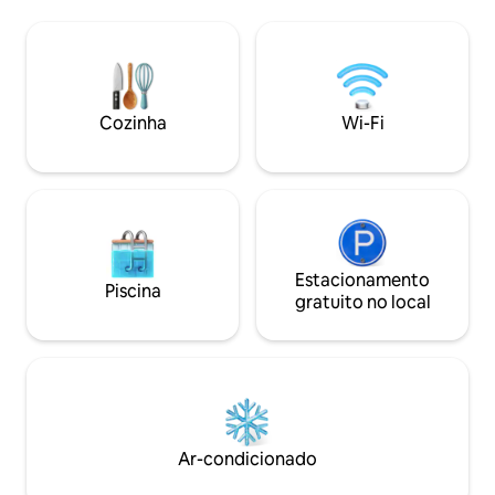
gratuito em uma á
pessoas (cama para bebês está
a apenas 20 minut
disponível), sala de estar (podemos
cidade. Projetado
providenciar um colchão para uma
viver em tempo in
terceira pessoa, idealmente uma criança
combina beleza co
ou um adolescente), banheiro com
Observação: a ac
banheira e chuveiro (roupões de banho
Cozinha
Wi-Fi
adequada para fes
estão incluídos). Máquina de lavar e
estimação.
secar roupa. Os cães são bem-vindos
por uma taxa de 10 EUR/dia.
Estacionamento
Piscina
gratuito no local
Ar-condicionado