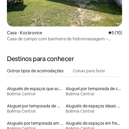
Casa ⋅ Kozárovice
5 de uma a
5 (10)
Casa de campo com banheira de hidromassagem –
Kozárovice | 35 min de Praga
Destinos para conhecer
Outros tipos de acomodações
Coisas para fazer
Aluguéis de espaços que aceitam animais de estimação
Aluguel por temporada de casas-barco
Boêmia Central
Boêmia Central
Aluguel por temporada de microcasas
Aluguéis de espaços ideais para famílias
Boêmia Central
Boêmia Central
Aluguéis por temporada em hotéis-fazenda
Aluguéis de espaços em frente à praia
Boêmia Central
Boêmia Central