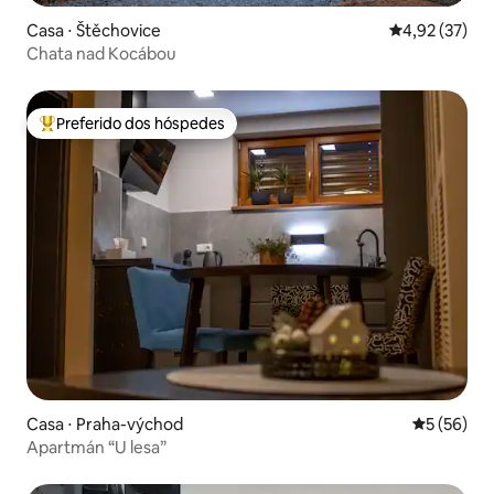
Casa ⋅ Štěchovice
4,92 de uma a
4,92 (37)
Chata nad Kocábou
Preferido dos hóspedes
Entre os melhores preferidos dos hóspedes
Casa ⋅ Praha-východ
5 de uma a
5 (56)
Apartmán “U lesa”