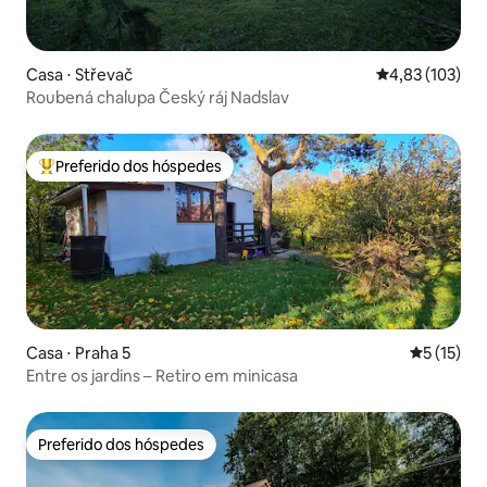
Casa ⋅ Střevač
4,83 de uma av
4,83 (103)
Roubená chalupa Český ráj Nadslav
Preferido dos hóspedes
Entre os melhores preferidos dos hóspedes
Casa ⋅ Praha 5
5 de uma a
5 (15)
Entre os jardins – Retiro em minicasa
Preferido dos hóspedes
Preferido dos hóspedes