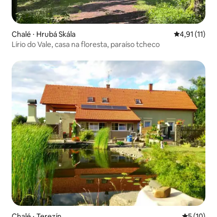
Chalé ⋅ Hrubá Skála
4,91 de uma a
4,91 (11)
Lírio do Vale, casa na floresta, paraíso tcheco
Chalé ⋅ Terezín
5 de uma a
5 (10)