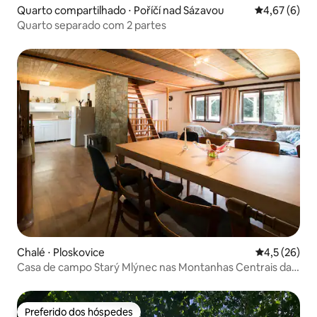
Quarto compartilhado ⋅ Poříčí nad Sázavou
4,67 de uma 
4,67 (6)
Quarto separado com 2 partes
Chalé ⋅ Ploskovice
4,5 de uma a
4,5 (26)
Casa de campo Starý Mlýnec nas Montanhas Centrais da
Boêmia
Preferido dos hóspedes