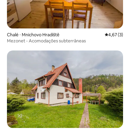
Chalé ⋅ Mnichovo Hradiště
4,67 de uma 
4,67 (3)
Mezonet - Acomodações subterrâneas