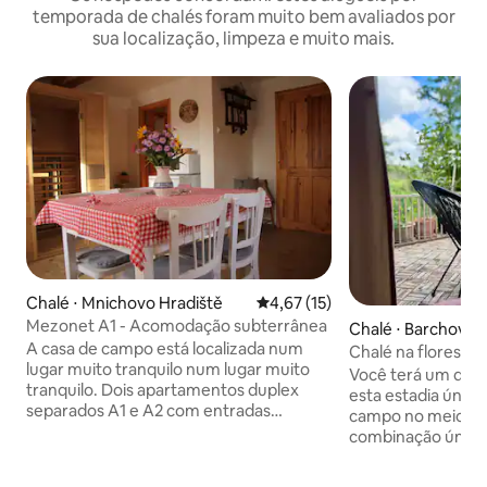
temporada de chalés foram muito bem avaliados por
sua localização, limpeza e muito mais.
Chalé ⋅ Mnichovo Hradiště
4,67 de uma avaliação média de
4,67 (15)
Mezonet A1 - Acomodação subterrânea
Chalé ⋅ Barchovic
A casa de campo está localizada num
Chalé na floresta
lugar muito tranquilo num lugar muito
Você terá um desc
tranquilo. Dois apartamentos duplex
esta estadia única 
separados A1 e A2 com entradas
campo no meio da
privadas oferecem privacidade absoluta
combinação única
aos hóspedes. Cada um tem sua própria
natureza e acomo
cozinha totalmente equipada, banheiro
acolhedora e eleg