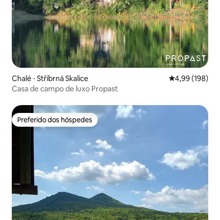
Chalé ⋅ Stříbrná Skalice
4,99 de uma av
4,99 (198)
Casa de campo de luxo Propast
Preferido dos hóspedes
Preferido dos hóspedes