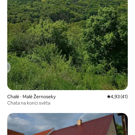
Chalé ⋅ Malé Žernoseky
4,93 de uma a
4,93 (41)
Chata na konci světa