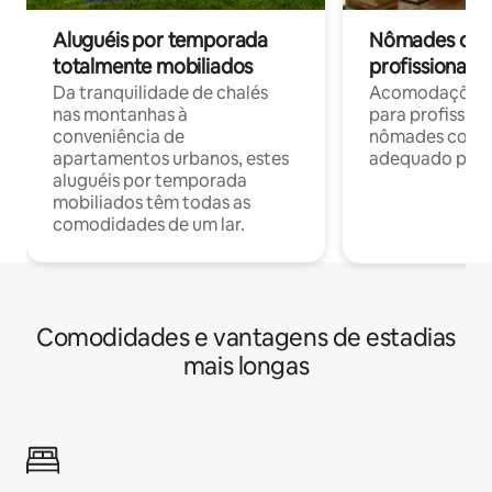
Aluguéis por temporada
Nômades digit
totalmente mobiliados
profissionais 
Da tranquilidade de chalés
Acomodações c
nas montanhas à
para profission
conveniência de
nômades com W
apartamentos urbanos, estes
adequado para 
aluguéis por temporada
mobiliados têm todas as
comodidades de um lar.
Comodidades e vantagens de estadias
mais longas