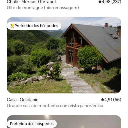
Chalé ⋅ Mercus-Garrabet
4,98 de uma av
4,98 (237)
Gîte de montagne (hidromassagem)
Preferido dos hóspedes
Entre os melhores preferidos dos hóspedes
Casa ⋅ Occitanie
4,91 de uma a
4,91 (66)
Grande casa de montanha com vista panorâmica
Preferido dos hóspedes
Preferido dos hóspedes