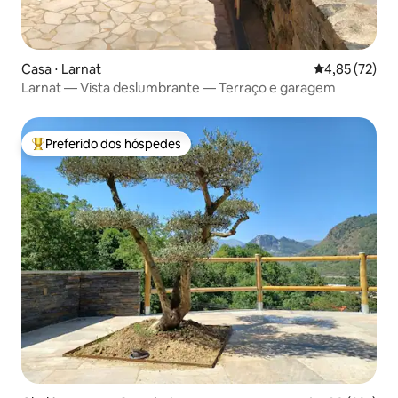
Casa ⋅ Larnat
4,85 de uma a
4,85 (72)
Larnat — Vista deslumbrante — Terraço e garagem
Preferido dos hóspedes
Entre os melhores preferidos dos hóspedes