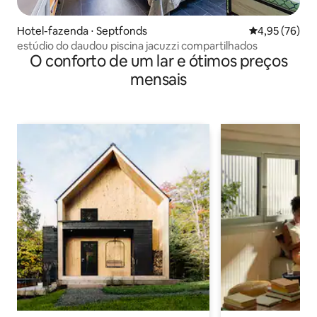
Hotel-fazenda ⋅ Septfonds
4,95 de uma a
4,95 (76)
estúdio do daudou piscina jacuzzi compartilhados
O conforto de um lar e ótimos preços
mensais