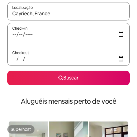
Localização
Quando os resultados estiverem disponíveis, explore-os usando
Check-in
Checkout
Buscar
Aluguéis mensais perto de você
Superhost
Superhost