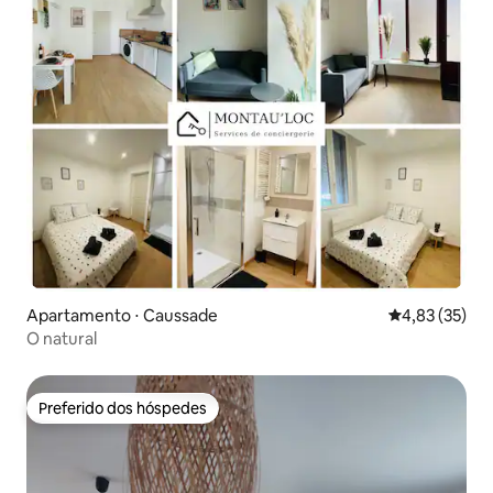
Apartamento ⋅ Caussade
4,83 de uma a
4,83 (35)
O natural
Preferido dos hóspedes
Preferido dos hóspedes