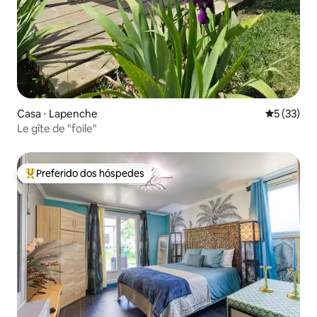
Casa ⋅ Lapenche
5 de uma a
5 (33)
Le gîte de "foile"
Preferido dos hóspedes
Entre os melhores preferidos dos hóspedes