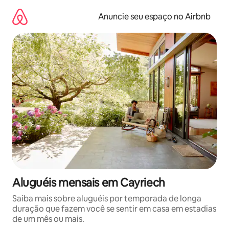
Pular
para
Anuncie seu espaço no Airbnb
o
conteúdo
Aluguéis mensais em Cayriech
Saiba mais sobre aluguéis por temporada de longa
duração que fazem você se sentir em casa em estadias
de um mês ou mais.