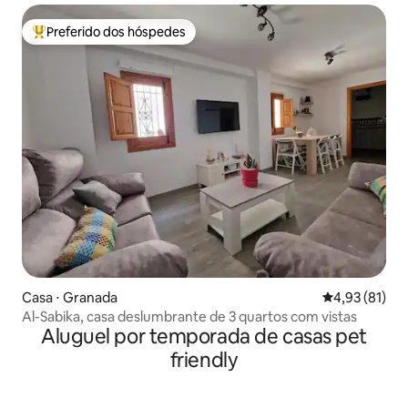
Preferido dos hóspedes
Entre os melhores preferidos dos hóspedes
Casa ⋅ Granada
4,93 de uma a
4,93 (81)
Al-Sabika, casa deslumbrante de 3 quartos com vistas
Aluguel por temporada de casas pet
friendly