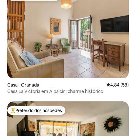
Casa ⋅ Granada
4,84 de uma a
4,84 (58)
Casa La Victoria em Albaicín: charme histórico
Preferido dos hóspedes
Entre os melhores preferidos dos hóspedes