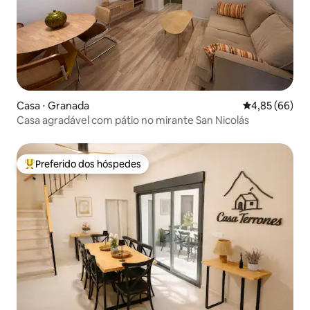
Casa ⋅ Granada
4,85 de uma a
4,85 (66)
Casa agradável com pátio no mirante San Nicolás
Preferido dos hóspedes
Entre os melhores preferidos dos hóspedes