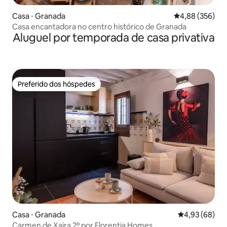
Casa ⋅ Granada
4,88 de uma ava
4,88 (356)
Casa encantadora no centro histórico de Granada
Aluguel por temporada de casa privativa
Preferido dos hóspedes
Preferido dos hóspedes
Casa ⋅ Granada
4,93 de uma a
4,93 (68)
Carmen de Xaira 2º por Florentia Homes