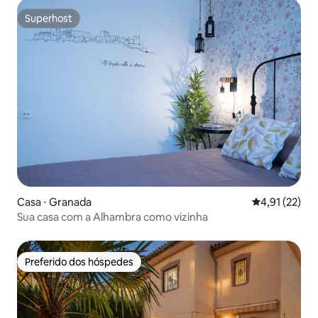
Superhost
Superhost
Casa ⋅ Granada
4,91 de uma a
4,91 (22)
Sua casa com a Alhambra como vizinha
Preferido dos hóspedes
Preferido dos hóspedes