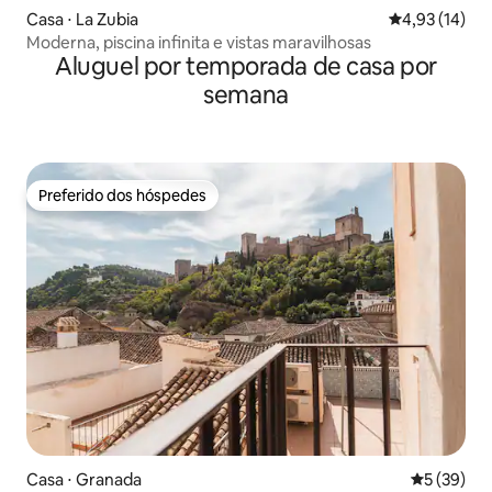
Casa ⋅ La Zubia
4,93 de uma a
4,93 (14)
Moderna, piscina infinita e vistas maravilhosas
Aluguel por temporada de casa por
semana
Preferido dos hóspedes
Preferido dos hóspedes
Casa ⋅ Granada
5 de uma a
5 (39)