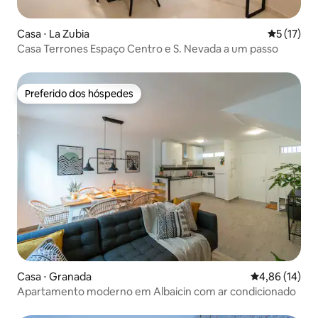
Casa ⋅ La Zubia
5 de uma a
5 (17)
Casa Terrones Espaço Centro e S. Nevada a um passo
Preferido dos hóspedes
Preferido dos hóspedes
Casa ⋅ Granada
4,86 de uma a
4,86 (14)
Apartamento moderno em Albaicin com ar condicionado