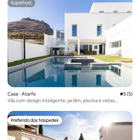
Superhost
Superhost
Casa ⋅ Atarfe
5 de uma 
5 (5)
Vila com design inteligente, jardim, piscina e vistas
fantásticas
Preferido dos hóspedes
Preferido dos hóspedes