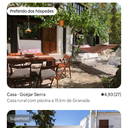
Preferido dos hóspedes
Preferido dos hóspedes
Casa ⋅ Güéjar Sierra
4,93 de uma a
4,93 (27)
Casa rural com piscina a 15 km de Granada
Superhost
Superhost