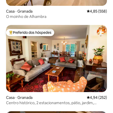
Casa ⋅ Granada
4,85 de uma av
4,85 (558)
O moinho de Alhambra
Preferido dos hóspedes
Entre os melhores preferidos dos hóspedes
Casa ⋅ Granada
4,94 de uma av
4,94 (252)
Centro histórico, 2 estacionamentos, pátio, jardim,
churrasqueira