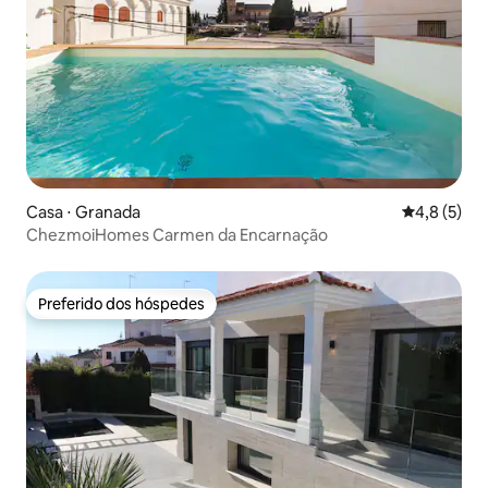
Casa ⋅ Granada
4,8 de uma 
4,8 (5)
ChezmoiHomes Carmen da Encarnação
Preferido dos hóspedes
Preferido dos hóspedes