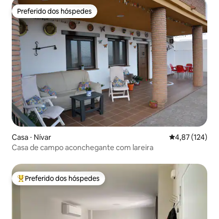
Preferido dos hóspedes
Preferido dos hóspedes
Casa ⋅ Nívar
4,87 de uma av
4,87 (124)
Casa de campo aconchegante com lareira
Preferido dos hóspedes
Entre os melhores preferidos dos hóspedes