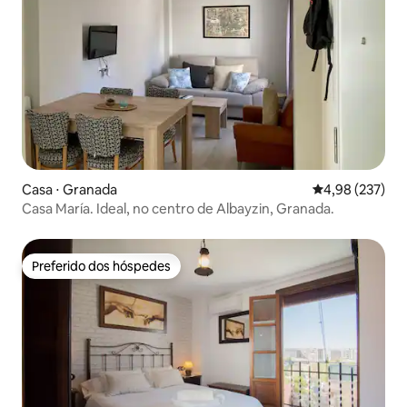
Casa ⋅ Granada
4,98 de uma av
4,98 (237)
Casa María. Ideal, no centro de Albayzin, Granada.
Preferido dos hóspedes
Preferido dos hóspedes