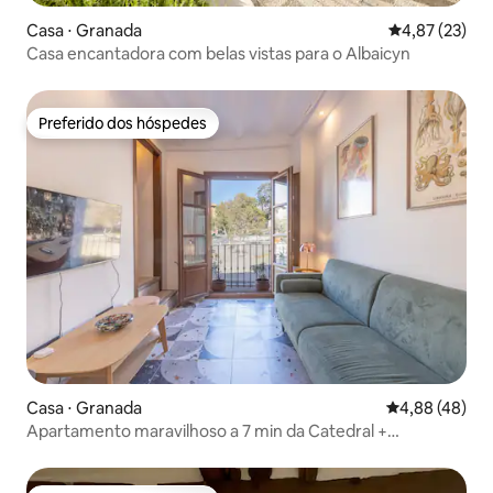
Casa ⋅ Granada
4,87 de uma a
4,87 (23)
Casa encantadora com belas vistas para o Albaicyn
Preferido dos hóspedes
Preferido dos hóspedes
Casa ⋅ Granada
4,88 de uma a
4,88 (48)
Apartamento maravilhoso a 7 min da Catedral +
estacionamento gratuito