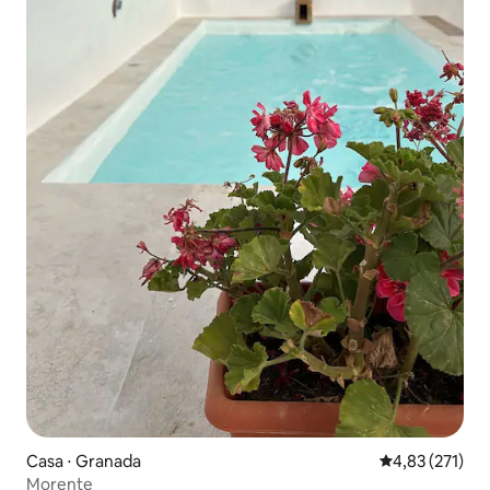
Casa ⋅ Granada
4,83 de uma av
4,83 (271)
Morente