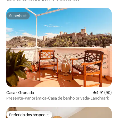
Superhost
Superhost
Casa ⋅ Granada
4,91 de uma a
4,91 (90)
Presente-Panorâmica-Casa de banho privada-Landmark
Preferido dos hóspedes
Preferido dos hóspedes