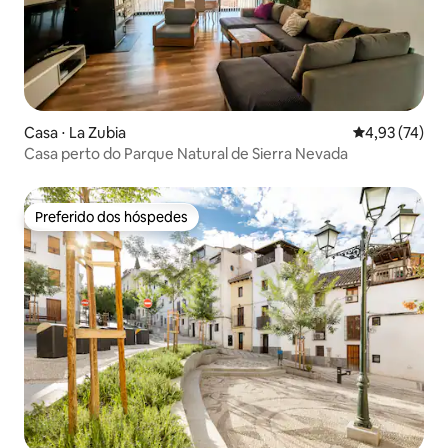
Casa ⋅ La Zubia
4,93 de uma a
4,93 (74)
Casa perto do Parque Natural de Sierra Nevada
Preferido dos hóspedes
Preferido dos hóspedes