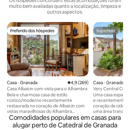
Os hóspedes concordam: estas acomodações foram
muito bem avaliadas quanto a localização, limpeza e
outros aspectos.
Preferido dos hóspedes
Superhost
Preferido dos hóspedes
Superhost
Casa ⋅ Granada
4,9 de uma avaliação média de 
4,9 (269)
Casa ⋅ Granada
Casa Albaicin com vista para o Alhambra
Very Central Cour
Bela e charmosa casa de estilo
Uma casa espanhol
rústico/moderno recentemente
e recentemente r
restaurada no coração de Albaicín com
coração da cidade
vistas maravilhosas do Alhambra
uma área tranquil
Comodidades populares em casas para
Distribuído em três andares: no último
curta distância da
andar, desfrutaremos da sala de estar
Granada tem a ofe
alugar perto de Catedral de Granada
lindamente decorada com suas duas
Alhambra, a Catedra