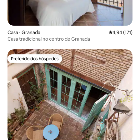
Casa ⋅ Granada
4,94 de uma av
4,94 (171)
Casa tradicional no centro de Granada
Preferido dos hóspedes
Preferido dos hóspedes