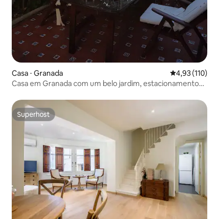
Casa ⋅ Granada
4,93 de uma av
4,93 (110)
Casa em Granada com um belo jardim, estacionamento
na rua
Superhost
Superhost