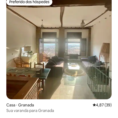
Preferido dos hóspedes
Preferido dos hóspedes
Casa ⋅ Granada
4,87 de uma a
4,87 (39)
Sua varanda para Granada