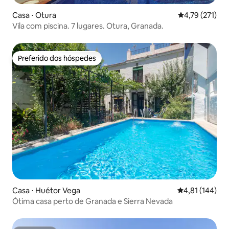
Casa ⋅ Otura
4,79 de uma av
4,79 (271)
Vila com piscina. 7 lugares. Otura, Granada.
Preferido dos hóspedes
Preferido dos hóspedes
Casa ⋅ Huétor Vega
4,81 de uma av
4,81 (144)
Ótima casa perto de Granada e Sierra Nevada