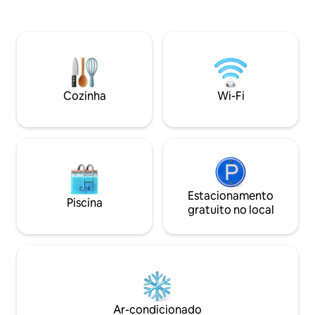
varandas. Um deles tem vista para o
as Termas Árabes
Alhambra, onde você pode tomar café
da natureza em u
da manhã ou jantar. A cozinha espaçosa
e tranquilidade no
e moderna com toques vintage está
cidade. A localiza
totalmente equipada e fica no primeiro
alojamento transf
andar. O quarto (espaçoso e único) está
numa experiência 
localizado no andar de baixo, assim
Cozinha
Wi-Fi
como o banheiro.
Estacionamento
Piscina
gratuito no local
Ar-condicionado