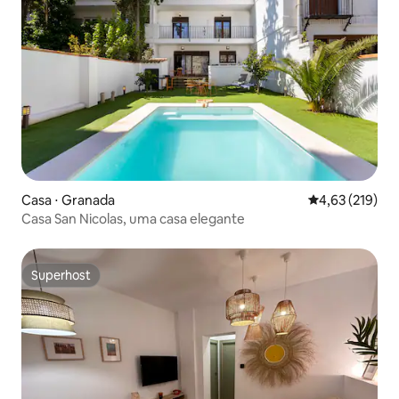
Casa ⋅ Granada
4,63 de uma av
4,63 (219)
Casa San Nicolas, uma casa elegante
Superhost
Superhost