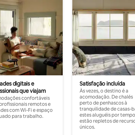
des digitais e
Satisfação incluída
ssionais que viajam
Às vezes, o destino é a
acomodação. De chalés
odações confortáveis
perto de penhascos à
profissionais remotos e
tranquilidade de casas-b
des com Wi-Fi e espaço
estes aluguéis por temp
ado para trabalho.
estão repletos de recurs
únicos.