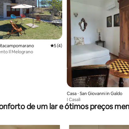
ivitacampomarano
5 de uma avaliação média de 5, 4 avalia
5 (4)
nto Il Melograno
média de 5, 83 avaliações
Casa ⋅ San Giovanni in Galdo
I Casali
onforto de um lar e ótimos preços men