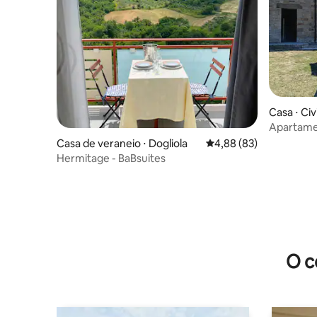
Casa ⋅ C
Apartame
Casa de veraneio ⋅ Dogliola
4,88 de uma avaliação 
4,88 (83)
Hermitage - BaBsuites
O c