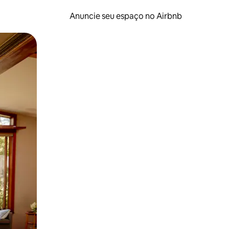
Anuncie seu espaço no Airbnb
 deslizando o dedo na tela.