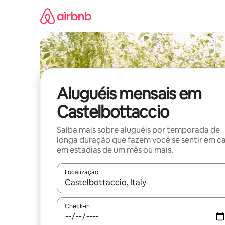
Pular
para
o
conteúdo
Aluguéis mensais em
Castelbottaccio
Saiba mais sobre aluguéis por temporada de
longa duração que fazem você se sentir em c
em estadias de um mês ou mais.
Localização
Quando os resultados estiverem disponíveis, expl
Check-in