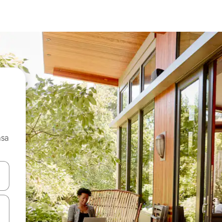
asa
ore-os usando as seta para cima e para baixo do teclado ou tocando e