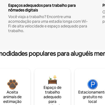
Espaços adequados para trabalho para
P
nômades digitais
O
Você viaja a trabalho? Encontre uma
m
acomodação para uma estadia longa com Wi-
p
Fi de alta velocidade e espaço adequado para
trabalho.
odidades populares para aluguéis men
Espaço de
Aceita
trabalho
Estacionament
animais de
adequado
gratuito no
estimação
para
local