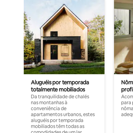
Aluguéis por temporada
Nôma
totalmente mobiliados
profi
Da tranquilidade de chalés
Acom
nas montanhas à
para 
conveniência de
nôma
apartamentos urbanos, estes
adequ
aluguéis por temporada
mobiliados têm todas as
comodidades de um lar.