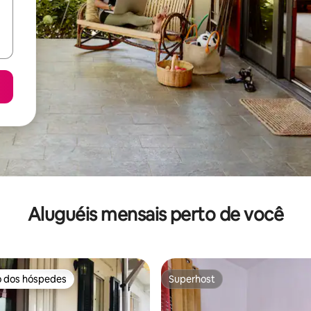
Aluguéis mensais perto de você
o dos hóspedes
Superhost
o dos hóspedes
Superhost