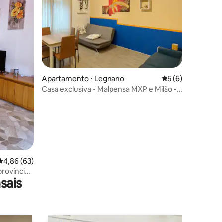
ções
Apartamento ⋅ Legnano
5 de uma avaliaçã
5 (6)
Casa exclusiva - Malpensa MXP e Milão -
Legnano
4,86 de uma avaliação média de 5, 63 avaliações
4,86 (63)
província
sais