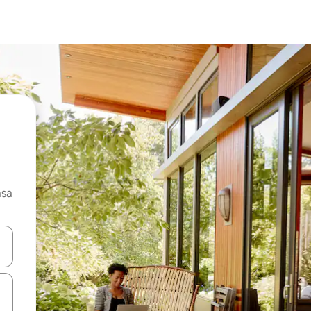
asa
ore-os usando as seta para cima e para baixo do teclado ou tocando e