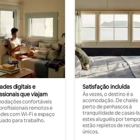
des digitais e
Satisfação incluída
ssionais que viajam
Às vezes, o destino é a
acomodação. De chalés
odações confortáveis
perto de penhascos à
profissionais remotos e
tranquilidade de casas-b
des com Wi-Fi e espaço
estes aluguéis por temp
ado para trabalho.
estão repletos de recurs
únicos.