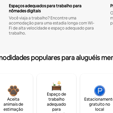
Espaços adequados para trabalho para
P
nômades digitais
O
Você viaja a trabalho? Encontre uma
m
acomodação para uma estadia longa com Wi-
p
Fi de alta velocidade e espaço adequado para
trabalho.
odidades populares para aluguéis men
Espaço de
Aceita
trabalho
Estacionament
animais de
adequado
gratuito no
estimação
para
local