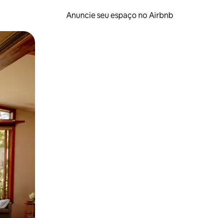
Anuncie seu espaço no Airbnb
 deslizando o dedo na tela.