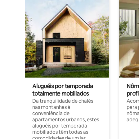
Aluguéis por temporada
Nôma
totalmente mobiliados
profi
Da tranquilidade de chalés
Acom
nas montanhas à
para 
conveniência de
nôma
apartamentos urbanos, estes
adequ
aluguéis por temporada
mobiliados têm todas as
comodidades de um lar.