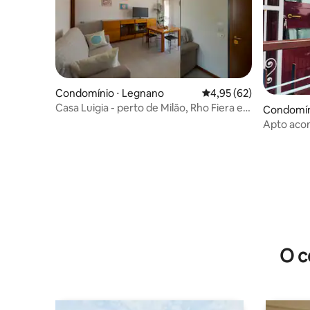
Condomínio ⋅ Legnano
4,95 de uma avaliação 
4,95 (62)
Casa Luigia - perto de Milão, Rho Fiera e
Condomíni
Malpensa
Apto acon
Fiera Wi-
O c