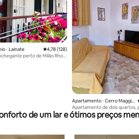
média de 5, 62 avaliações
o ⋅ Lainate
4,78 de uma avaliação média de 5, 128 avalia
4,78 (128)
chegante perto de Milão Rho
Fi NF & Nespresso
Apartamento ⋅ Cerro Maggio
re
Apartamento de dois quartos, 
onforto de um lar e ótimos preços men
de Milão