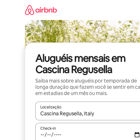
Pular
para
o
conteúdo
Aluguéis mensais em
Cascina Regusella
Saiba mais sobre aluguéis por temporada de
longa duração que fazem você se sentir em c
em estadias de um mês ou mais.
Localização
Quando os resultados estiverem disponíveis, expl
Check-in