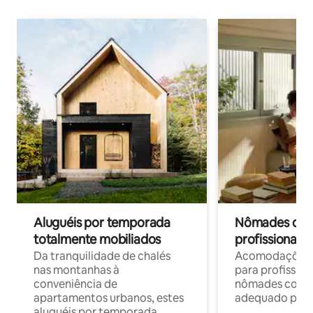
Aluguéis por temporada
Nômades digit
totalmente mobiliados
profissionais 
Da tranquilidade de chalés
Acomodações c
nas montanhas à
para profission
conveniência de
nômades com W
apartamentos urbanos, estes
adequado para 
aluguéis por temporada