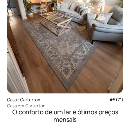
Casa ⋅ Carterton
5 de uma a
5 (71)
Casa em Carterton
O conforto de um lar e ótimos preços
mensais