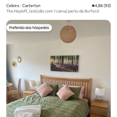
Celeiro ⋅ Carterton
4,86 de uma a
4,86 (93)
The Hayloft, (estúdio com 1 cama) perto de Burford
Preferido dos hóspedes
Preferido dos hóspedes