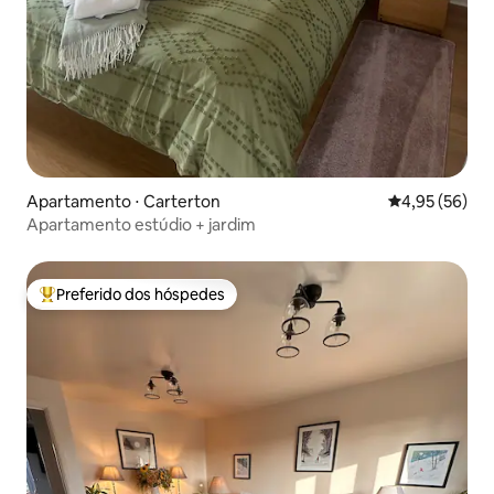
Apartamento ⋅ Carterton
4,95 de uma a
4,95 (56)
Apartamento estúdio + jardim
Preferido dos hóspedes
Entre os melhores preferidos dos hóspedes