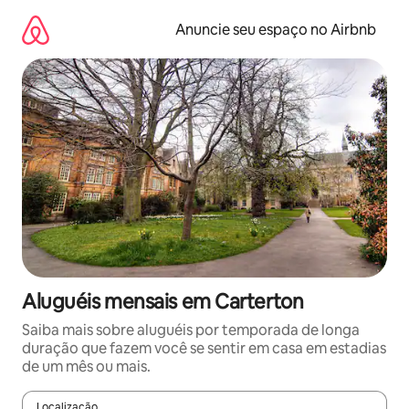
Pular
para
Anuncie seu espaço no Airbnb
o
conteúdo
Aluguéis mensais em Carterton
Saiba mais sobre aluguéis por temporada de longa
duração que fazem você se sentir em casa em estadias
de um mês ou mais.
Localização