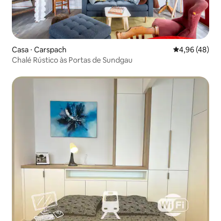
Casa ⋅ Carspach
4,96 de uma a
4,96 (48)
Chalé Rústico às Portas de Sundgau