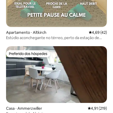
Apartamento ⋅ Altkirch
4,69 de uma a
4,69 (42)
Estúdio aconchegante no térreo, perto da estação de
trem
Preferido dos hóspedes
Preferido dos hóspedes
Casa ⋅ Ammerzwiller
4,91 de uma av
4,91 (219)