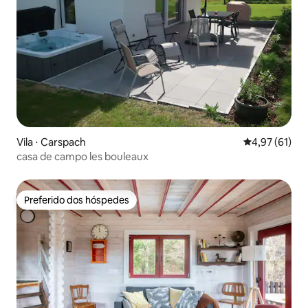
Vila ⋅ Carspach
4,97 de uma a
4,97 (61)
casa de campo les bouleaux
Preferido dos hóspedes
Preferido dos hóspedes