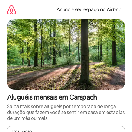
Pular
para
Anuncie seu espaço no Airbnb
o
conteúdo
Aluguéis mensais em Carspach
Saiba mais sobre aluguéis por temporada de longa
duração que fazem você se sentir em casa em estadias
de um mês ou mais.
Localização