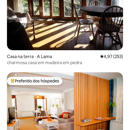
Casa na terra ⋅ A Lama
4,97 de uma av
4,97 (253)
charmosa casa em madeira em pedra
Preferido dos hóspedes
Entre os melhores preferidos dos hóspedes