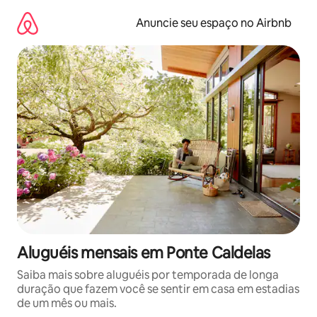
Pular
para
Anuncie seu espaço no Airbnb
o
conteúdo
Aluguéis mensais em Ponte Caldelas
Saiba mais sobre aluguéis por temporada de longa
duração que fazem você se sentir em casa em estadias
de um mês ou mais.