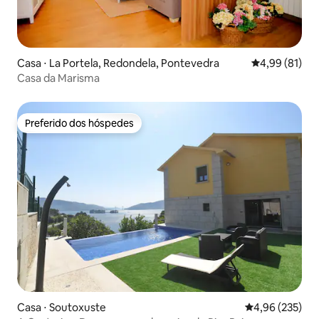
Casa ⋅ La Portela, Redondela, Pontevedra
4,99 de uma a
4,99 (81)
Casa da Marisma
Preferido dos hóspedes
Preferido dos hóspedes
Casa ⋅ Soutoxuste
4,96 de uma av
4,96 (235)