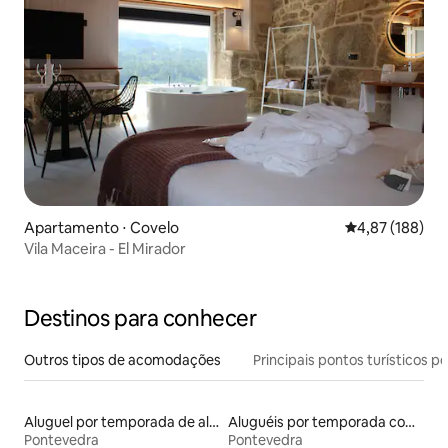
Apartamento ⋅ Covelo
4,87 de uma av
4,87 (188)
Vila Maceira - El Mirador
Destinos para conhecer
Outros tipos de acomodações
Principais pontos turísticos po
Aluguel por temporada de alojamentos ecológicos
Aluguéis por temporada com acesso à praia
Pontevedra
Pontevedra