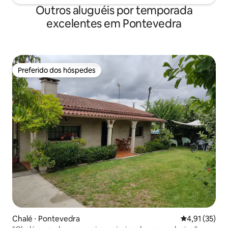
Outros aluguéis por temporada
excelentes em Pontevedra
Preferido dos hóspedes
Preferido dos hóspedes
Chalé ⋅ Pontevedra
4,91 de uma a
4,91 (35)