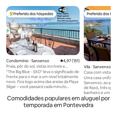
Preferido dos hóspedes
Preferido dos hó
Entre os melhores preferidos dos hóspedes
Preferido dos hó
Condomínio ⋅ Sanxenxo
4,97 de uma avaliação média de 
4,97 (151)
Praia, pôr do sol, vistas incríveis e
Vila ⋅ Sanxenxo
decoração
"The Big Blue - SXO" leva o significado de
Casa com vista par
frente para o mar a um nível totalmente
Uma casa unifamil
novo. Fica logo acima das areias da Playa
Sanxenxo, ao pé d
Silgar – você passará cada minuto
de Raxó, três qua
absorvendo a paisagem. As manhãs
banheiro e um qua
começam com uma xícara de café no
Comodidades populares em aluguel por
camas. Terraço e 
terraço, ouvindo as ondas e observando
enormes do estuá
temporada em Pontevedra
a maré chegar, enquanto as noites
terraço superior c
terminam com uma taça de Cava
Acesso pedestre à
enquanto o sol se põe lentamente no