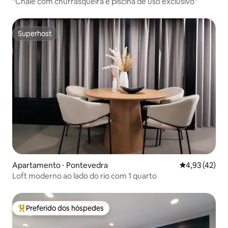
"Chalé com churrasqueira e piscina de uso exclusivo"
Superhost
Superhost
Apartamento ⋅ Pontevedra
4,93 de uma a
4,93 (42)
Loft moderno ao lado do rio com 1 quarto
Preferido dos hóspedes
Entre os melhores preferidos dos hóspedes