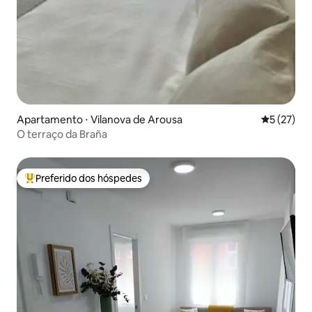
Apartamento ⋅ Vilanova de Arousa
5 de uma a
5 (27)
O terraço da Braña
Preferido dos hóspedes
Entre os melhores preferidos dos hóspedes