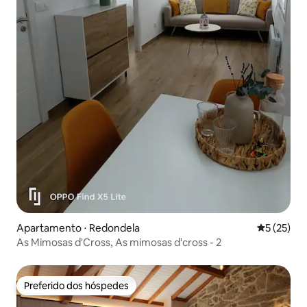
Apartamento ⋅ Redondela
5 de uma a
5 (25)
As Mimosas d'Cross, As mimosas d'cross - 2
Preferido dos hóspedes
Preferido dos hóspedes