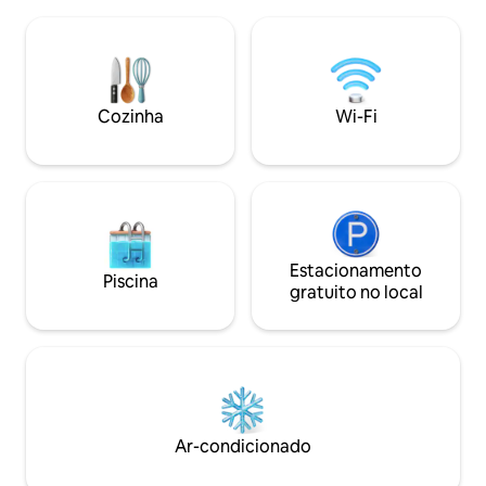
praia em 5 minuto
horizonte. Com o Oceano Atlântico se
estradas. Localiz
estendendo diante de você e a praia
tranquilidade de 
animada logo abaixo, não há nada mais
5 minutos de carro
sonhador — é o refúgio à beira-mar por
por Sanxenxo. Aq
excelência.
condicionado. Est
Cozinha
Wi-Fi
Estacionamento
Piscina
gratuito no local
Ar-condicionado