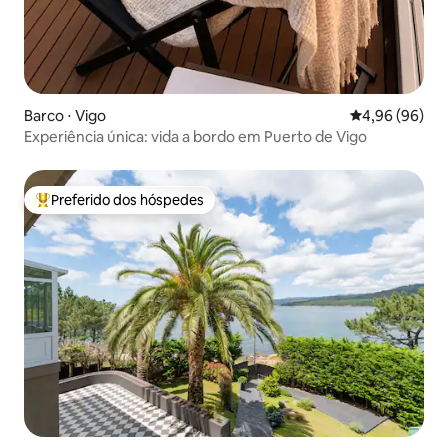
Barco ⋅ Vigo
4,96 de uma av
4,96 (96)
Experiência única: vida a bordo em Puerto de Vigo
Preferido dos hóspedes
Entre os melhores preferidos dos hóspedes