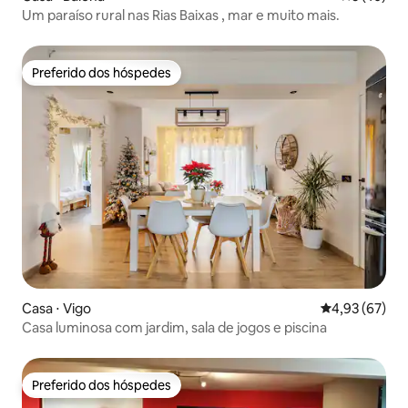
Um paraíso rural nas Rias Baixas , mar e muito mais.
Preferido dos hóspedes
Preferido dos hóspedes
Casa ⋅ Vigo
4,93 de uma a
4,93 (67)
Casa luminosa com jardim, sala de jogos e piscina
Preferido dos hóspedes
Preferido dos hóspedes