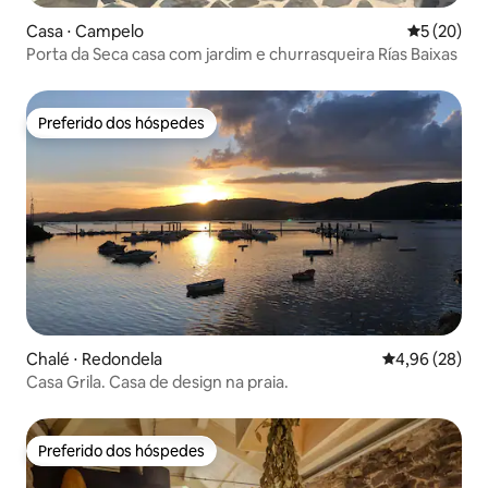
Casa ⋅ Campelo
5 de uma a
5 (20)
Porta da Seca casa com jardim e churrasqueira Rías Baixas
Preferido dos hóspedes
Preferido dos hóspedes
Chalé ⋅ Redondela
4,96 de uma a
4,96 (28)
Casa Grila. Casa de design na praia.
Preferido dos hóspedes
Preferido dos hóspedes