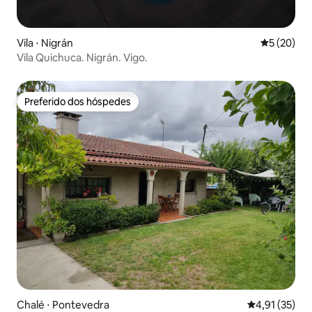
Vila ⋅ Nigrán
5 de uma a
5 (20)
Vila Quichuca. Nigrán. Vigo.
Preferido dos hóspedes
Preferido dos hóspedes
Chalé ⋅ Pontevedra
4,91 de uma a
4,91 (35)