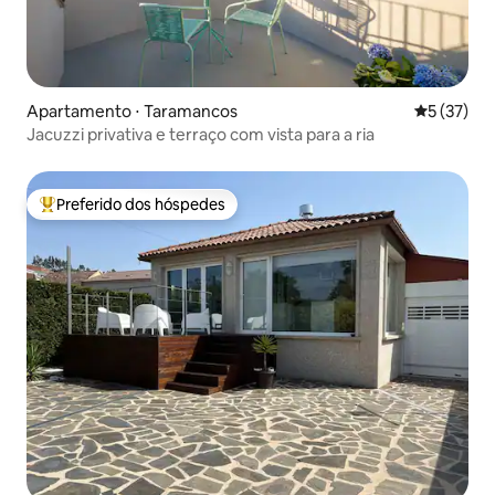
Apartamento ⋅ Taramancos
5 de uma a
5 (37)
Jacuzzi privativa e terraço com vista para a ria
Preferido dos hóspedes
Entre os melhores preferidos dos hóspedes