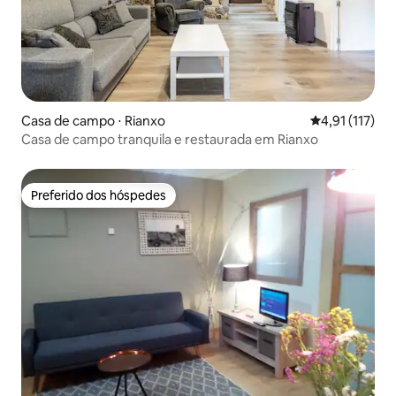
Casa de campo ⋅ Rianxo
4,91 de uma av
4,91 (117)
Casa de campo tranquila e restaurada em Rianxo
Preferido dos hóspedes
Preferido dos hóspedes