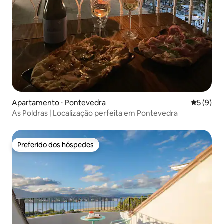
Apartamento ⋅ Pontevedra
5 de uma 
5 (9)
As Poldras | Localização perfeita em Pontevedra
Preferido dos hóspedes
Preferido dos hóspedes