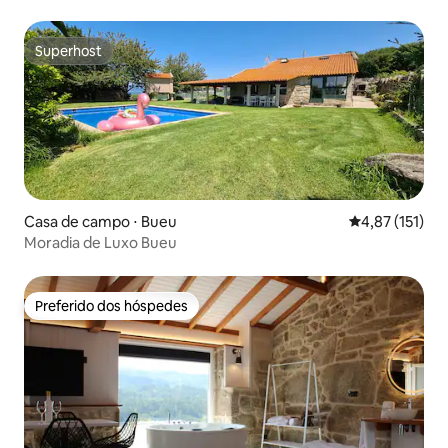
Superhost
Superhost
Casa de campo ⋅ Bueu
4,87 de uma av
4,87 (151)
Moradia de Luxo Bueu
Preferido dos hóspedes
Preferido dos hóspedes