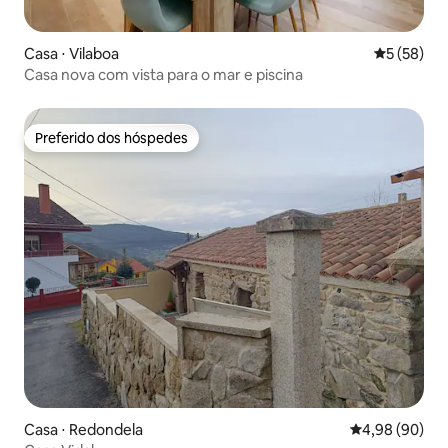
Casa ⋅ Vilaboa
5 de uma a
5 (58)
Casa nova com vista para o mar e piscina
Preferido dos hóspedes
Preferido dos hóspedes
Casa ⋅ Redondela
4,98 de uma av
4,98 (90)