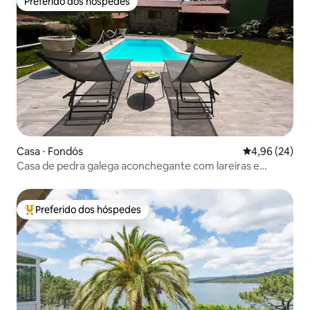
Preferido dos hóspedes
Preferido dos hóspedes
Casa ⋅ Fondós
4,96 de uma a
4,96 (24)
Casa de pedra galega aconchegante com lareiras e
piscina
Preferido dos hóspedes
Entre os melhores preferidos dos hóspedes