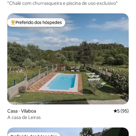
"Chalé com churrasqueira e piscina de uso exclusivo"
Preferido dos hóspedes
Entre os melhores preferidos dos hóspedes
Casa ⋅ Vilaboa
5 de uma a
5 (95)
A casa de Leiras