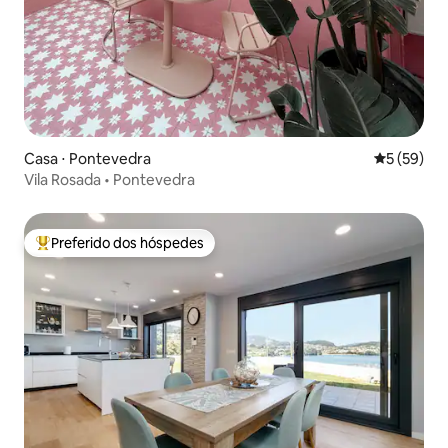
Casa ⋅ Pontevedra
5 de uma a
5 (59)
Vila Rosada • Pontevedra
Preferido dos hóspedes
Entre os melhores preferidos dos hóspedes