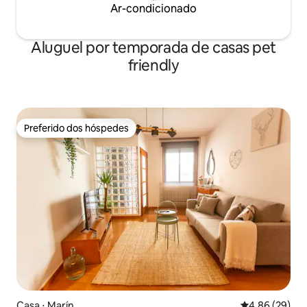
Ar-condicionado
Aluguel por temporada de casas pet
friendly
Preferido dos hóspedes
Preferido dos hóspedes
Casa ⋅ Marín
4,86 de uma a
4,86 (29)