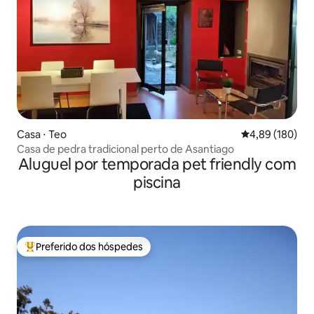
Casa ⋅ Teo
4,89 de uma av
4,89 (180)
Casa de pedra tradicional perto de Asantiago
Aluguel por temporada pet friendly com
piscina
Preferido dos hóspedes
Entre os melhores preferidos dos hóspedes