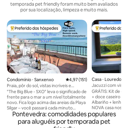
temporada pet friendly foram muito bem avaliados
por sua localização, limpeza e muito mais.
Preferido dos hóspedes
Preferido dos 
Entre os melhores preferidos dos hóspedes
Entre os melhore
Casa ⋅ Louredo
Condomínio ⋅ Sanxenxo
4,97 de uma avaliação média de 
4,97 (151)
Jacuzzi com vista
Praia, pôr do sol, vistas incríveis e
em Vigo Rural, Mo
decoração
GRÁTIS: Kit de caf
"The Big Blue - SXO" leva o significado de
+ doce caseiro + g
frente para o mar a um nível totalmente
Albariño + lenha 
novo. Fica logo acima das areias da Playa
NOVA casa nos arr
Silgar – você passará cada minuto
Pontevedra: comodidades populares
casa de 55 m. A c
absorvendo a paisagem. As manhãs
privativo apenas 
começam com uma xícara de café no
para aluguéis por temporada pet
200 m, totalmente
terraço, ouvindo as ondas e observando