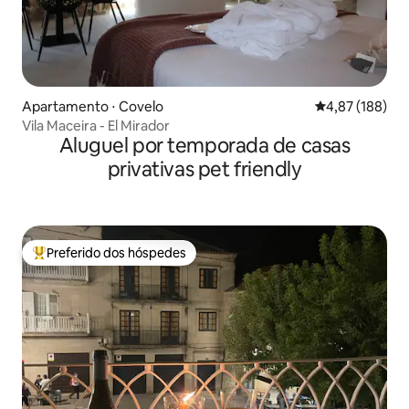
Apartamento ⋅ Covelo
4,87 de uma av
4,87 (188)
Vila Maceira - El Mirador
Aluguel por temporada de casas
privativas pet friendly
Preferido dos hóspedes
Entre os melhores preferidos dos hóspedes