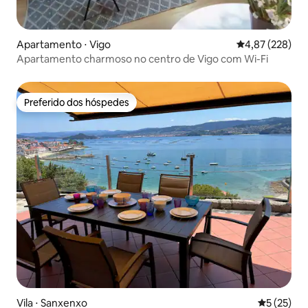
Apartamento ⋅ Vigo
4,87 de uma av
4,87 (228)
Apartamento charmoso no centro de Vigo com Wi-Fi
Preferido dos hóspedes
Preferido dos hóspedes
Vila ⋅ Sanxenxo
5 de uma a
5 (25)