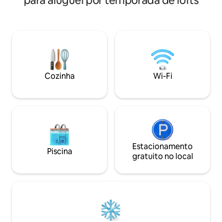
para aluguel por temporada de lofts
com máquina de la
de Vigo com belas vistas. Cinco minutos
de lavar e secar r
a pé do ferry para as ilhas Cíes. 4º andar
estacionamento am
sem elevador. Sem cozinha adequada
Excelente comunic
carro do centro da
da rodovia. Ao pé 
supermercados, f
cafés e muitas ár
Cozinha
Wi-Fi
passear.
Estacionamento
Piscina
gratuito no local