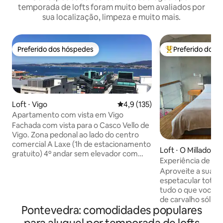
temporada de lofts foram muito bem avaliados por
sua localização, limpeza e muito mais.
Preferido dos hóspedes
Preferido dos 
Preferido dos hóspedes
Entre os melhore
Loft ⋅ Vigo
4,9 de uma avaliação média de 
4,9 (135)
Apartamento com vista em Vigo
Fachada com vista para o Casco Vello de
Vigo. Zona pedonal ao lado do centro
comercial A Laxe (1h de estacionamento
Loft ⋅ O Milladoiro
gratuito) 4º andar sem elevador com
Experiência de lof
entrada independente. A 5 minutos do
Aproveite a sua e
cais de saída para Cíes. Penthouse com
espetacular tota
vista para o centro histórico de Vigo.
tudo o que você pr
Zona pedonal, ao lado do centro
de carvalho sólido
comercial A Laxe (1h grátis) 4º andar
Pontevedra: comodidades populares
ar condicionado,
sem elevador. 5 min de barco para Cíes.
branco, cozinha t
Não tem cozinha! Loft da cidade velha