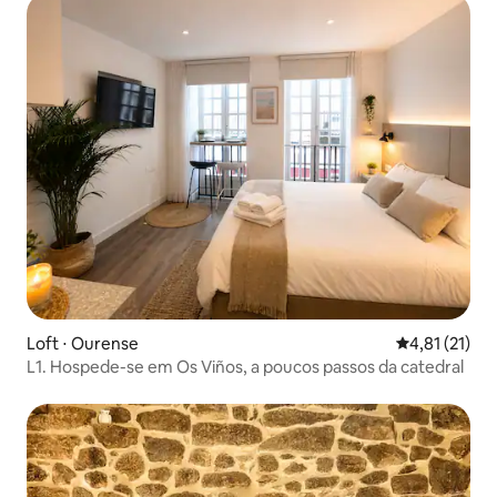
Loft ⋅ Ourense
4,81 de uma a
4,81 (21)
L1. Hospede-se em Os Viños, a poucos passos da catedral