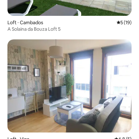
Loft ⋅ Cambados
5 de uma a
5 (19)
A Solaina da Bouza Loft 5