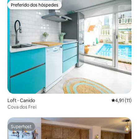
Preferido dos hóspedes
Preferido dos hóspedes
Loft ⋅ Canido
4,91 de uma a
4,91 (11)
Cova dos Frei
Superhost
Superhost