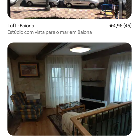
Loft ⋅ Baiona
4,96 de uma a
4,96 (45)
Estúdio com vista para o mar em Baiona