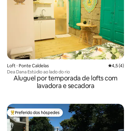
Loft ⋅ Ponte Caldelas
4,5 de uma 
4,5 (4)
Dea Dana Estúdio ao lado do rio
Aluguel por temporada de lofts com
lavadora e secadora
Preferido dos hóspedes
Entre os melhores preferidos dos hóspedes