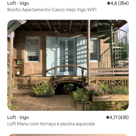
Loft ⋅ Vigo
4,6 de uma av
4,6 (354)
Bonito Apartamento Casco Viejo Vigo WIFI
Loft ⋅ Vigo
4,71 de uma av
4,71 (435)
Loft Manu com terraço e piscina aquecida