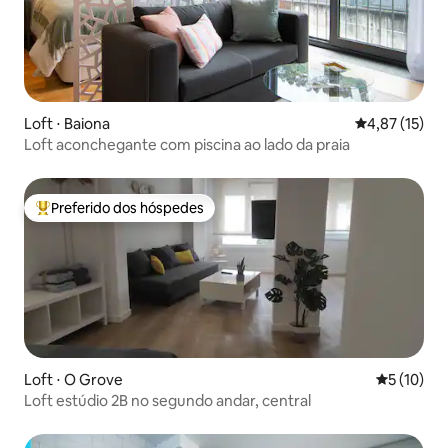
Loft ⋅ Baiona
4,87 de uma a
4,87 (15)
Loft aconchegante com piscina ao lado da praia
Preferido dos hóspedes
Entre os melhores preferidos dos hóspedes
Loft ⋅ O Grove
5 de uma a
5 (10)
Loft estúdio 2B no segundo andar, central