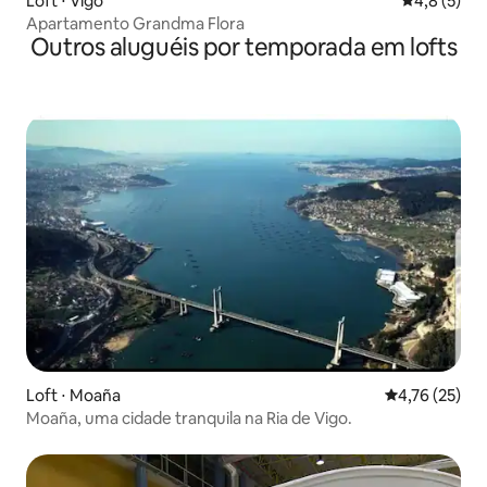
Loft ⋅ Vigo
4,8 de uma 
4,8 (5)
Apartamento Grandma Flora
Outros aluguéis por temporada em lofts
Loft ⋅ Moaña
4,76 de uma a
4,76 (25)
Moaña, uma cidade tranquila na Ria de Vigo.