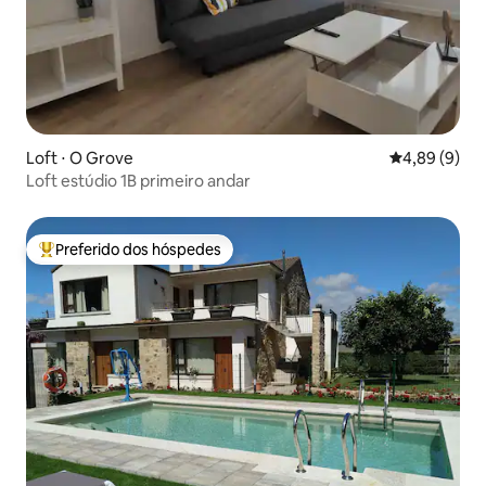
Loft ⋅ O Grove
4,89 de uma 
4,89 (9)
Loft estúdio 1B primeiro andar
Preferido dos hóspedes
Entre os melhores preferidos dos hóspedes