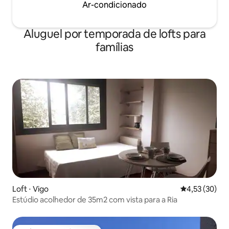
Ar-condicionado
Aluguel por temporada de lofts para
famílias
Loft ⋅ Vigo
4,53 de uma a
4,53 (30)
Estúdio acolhedor de 35m2 com vista para a Ria