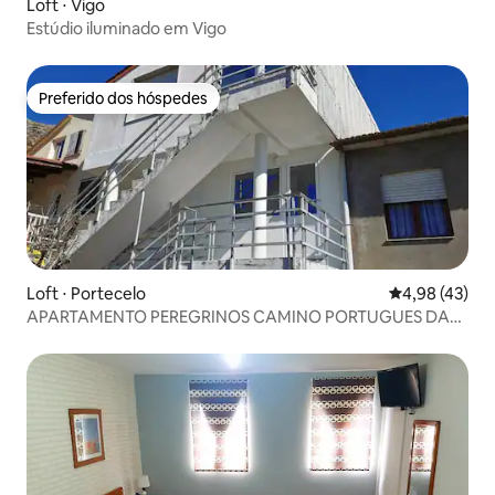
Loft ⋅ Vigo
Estúdio iluminado em Vigo
Preferido dos hóspedes
Preferido dos hóspedes
Loft ⋅ Portecelo
4,98 de uma a
4,98 (43)
APARTAMENTO PEREGRINOS CAMINO PORTUGUES DA
COSTA