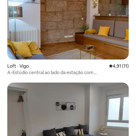
Loft ⋅ Vigo
4,91 de uma a
4,91 (11)
A-Estúdio central ao lado da estação com
estacionamento gratuito