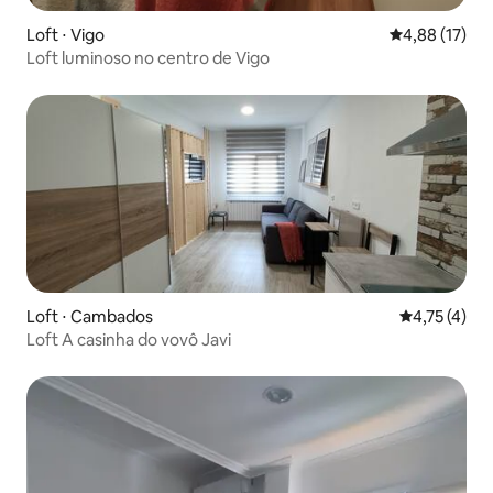
Loft ⋅ Vigo
4,88 de uma a
4,88 (17)
Loft luminoso no centro de Vigo
Loft ⋅ Cambados
4,75 de uma 
4,75 (4)
Loft A casinha do vovô Javi