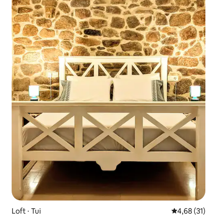
Loft ⋅ Tui
4,68 de uma a
4,68 (31)