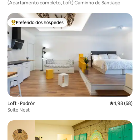
(Apartamento completo, Loft) Caminho de Santiago
Preferido dos hóspedes
Entre os melhores preferidos dos hóspedes
Loft ⋅ Padrón
4,98 de uma a
4,98 (58)
Suite Nest