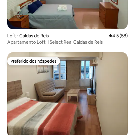
Loft ⋅ Caldas de Reis
4,5 de uma a
4,5 (58)
Apartamento Loft II Select Real Caldas de Reis
Preferido dos hóspedes
Preferido dos hóspedes