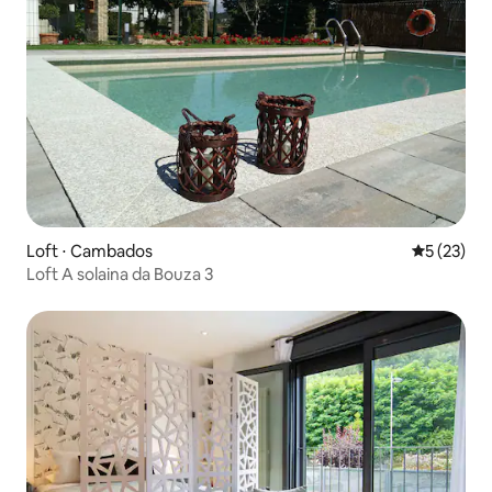
Loft ⋅ Cambados
5 de uma a
5 (23)
Loft A solaina da Bouza 3