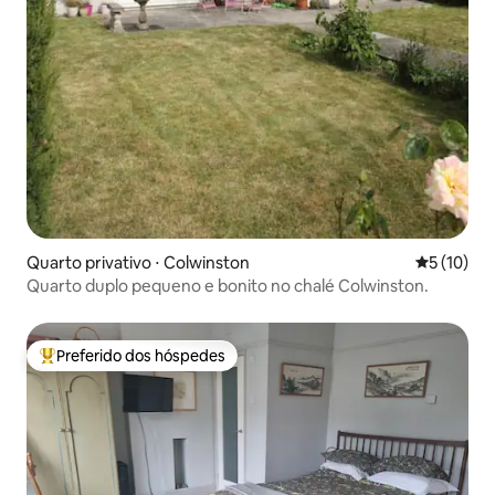
Quarto privativo ⋅ Colwinston
5 de uma a
5 (10)
Quarto duplo pequeno e bonito no chalé Colwinston.
Preferido dos hóspedes
Entre os melhores preferidos dos hóspedes