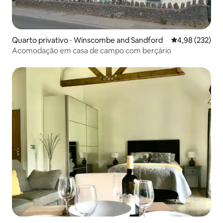
Quarto privativo ⋅ Winscombe and Sandford
4,98 de uma av
4,98 (232)
Acomodação em casa de campo com berçário