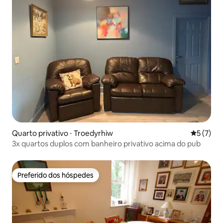
Quarto privativo ⋅ Troedyrhiw
5 de uma 
5 (7)
3x quartos duplos com banheiro privativo acima do pub
Preferido dos hóspedes
Preferido dos hóspedes