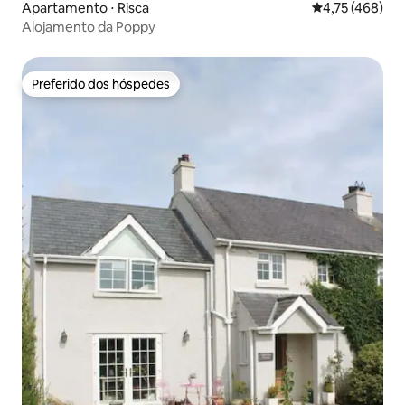
Apartamento ⋅ Risca
4,75 de uma av
4,75 (468)
Alojamento da Poppy
Preferido dos hóspedes
Preferido dos hóspedes