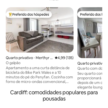
Preferido dos hóspedes
Preferido dos hó
Entre os melhores preferidos dos hóspedes
Preferido dos hó
Quarto privativo ⋅ Merthyr T
4,99 de uma avaliação média de 
4,99 (135)
ydfil
O galpão
Quarto privativo 
Apartamento a uma curta distância de
Quarto com dossel
bicicleta do Bike Park Wales e a 10
café da manhã
Seu quarto com ch
minutos do pé do Penyfan. Cozinha com
proporcionará um
forno de micro-ondas convencional,
depois de um dia explor
chaleira e torradeira. Banheiro com
elegante lounge 
chuveiro. TV de tela plana com Freeview,
Cardiff: comodidades populares para
Smart TV depois 
Netflix etc e Wi-Fi gratuito. 2 conjuntos
completo de café da man
pousadas
de beliche e uma cama z, se necessário.
uma vila maravilho
Roupa de cama e toalhas inclusas. O café
alguns dias ou exp