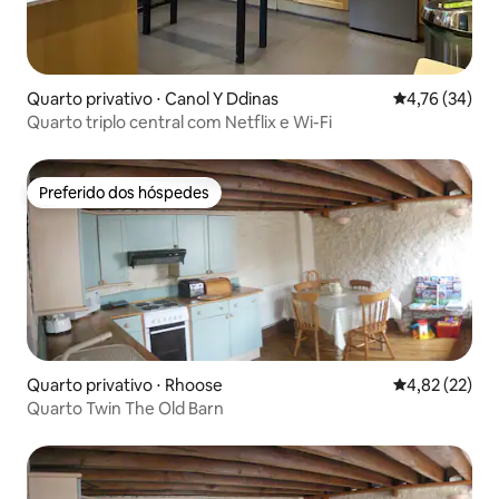
Quarto privativo ⋅ Canol Y Ddinas
4,76 de uma a
4,76 (34)
Quarto triplo central com Netflix e Wi-Fi
Preferido dos hóspedes
Preferido dos hóspedes
Quarto privativo ⋅ Rhoose
4,82 de uma a
4,82 (22)
Quarto Twin The Old Barn