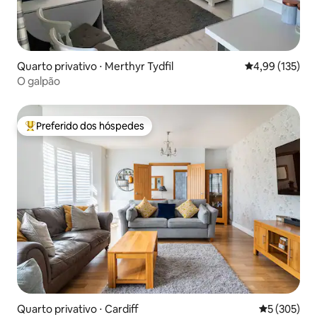
Quarto privativo ⋅ Merthyr Tydfil
4,99 de uma av
4,99 (135)
O galpão
Preferido dos hóspedes
Entre os melhores preferidos dos hóspedes
Quarto privativo ⋅ Cardiff
5 de uma av
5 (305)