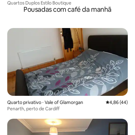
Quartos Duplos Estilo Boutique
Pousadas com café da manhã
Quarto privativo ⋅ Vale of Glamorgan
4,86 de uma a
4,86 (44)
Penarth, perto de Cardiff