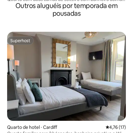
Outros aluguéis por temporada em
do pub
pousadas
Superhost
Superhost
Quarto de hotel ⋅ Cardiff
4,76 de uma a
4,76 (17)