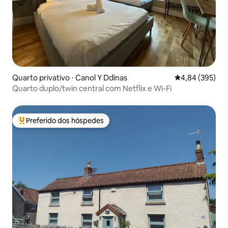
Quarto privativo ⋅ Canol Y Ddinas
4,84 de uma ava
4,84 (395)
Quarto duplo/twin central com Netflix e Wi-Fi
Preferido dos hóspedes
Entre os melhores preferidos dos hóspedes