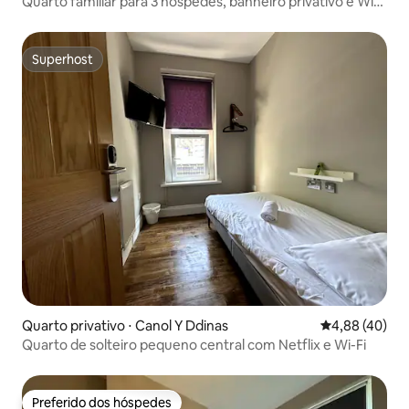
Quarto familiar para 3 hóspedes, banheiro privativo e Wi-
Fi
Superhost
Superhost
Quarto privativo ⋅ Canol Y Ddinas
4,88 de uma a
4,88 (40)
Quarto de solteiro pequeno central com Netflix e Wi-Fi
Preferido dos hóspedes