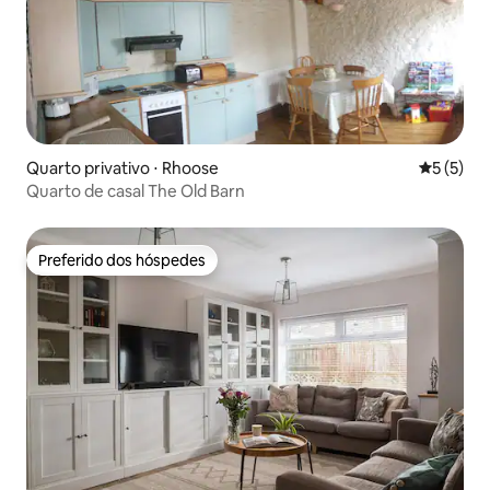
Quarto privativo ⋅ Rhoose
5 de uma 
5 (5)
Quarto de casal The Old Barn
Preferido dos hóspedes
Preferido dos hóspedes