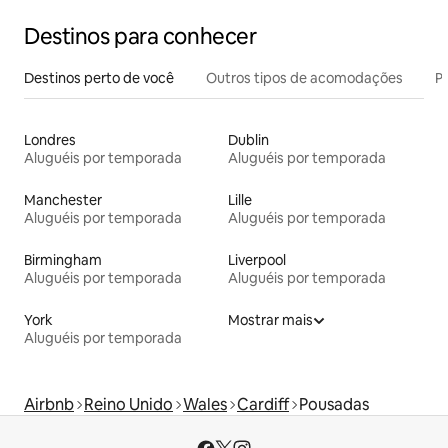
Destinos para conhecer
Destinos perto de você
Outros tipos de acomodações
Pr
Londres
Dublin
Aluguéis por temporada
Aluguéis por temporada
Manchester
Lille
Aluguéis por temporada
Aluguéis por temporada
Birmingham
Liverpool
Aluguéis por temporada
Aluguéis por temporada
York
Mostrar mais
Aluguéis por temporada
Airbnb
Reino Unido
Wales
Cardiff
Pousadas