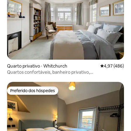
Quarto privativo ⋅ Whitchurch
4,97 de uma av
4,97 (486)
Quartos confortáveis, banheiro privativo,
estacionamento e café da manhã
Preferido dos hóspedes
Preferido dos hóspedes