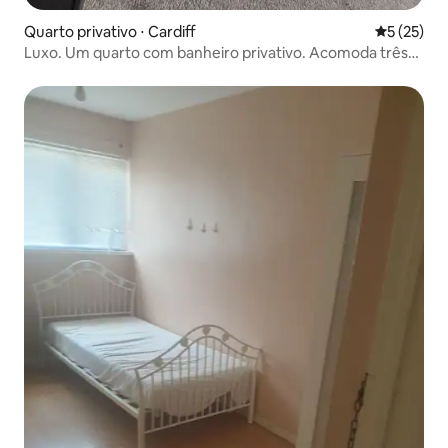
Quarto privativo ⋅ Cardiff
5 de uma a
5 (25)
Luxo. Um quarto com banheiro privativo. Acomoda três
pessoas