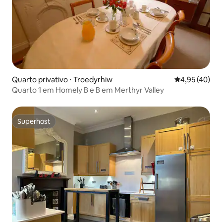
Quarto privativo ⋅ Troedyrhiw
4,95 de uma a
4,95 (40)
Quarto 1 em Homely B e B em Merthyr Valley
Superhost
Superhost