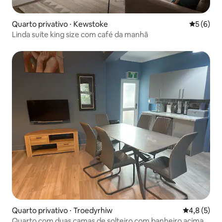
Quarto privativo ⋅ Kewstoke
5 de uma 
5 (6)
Linda suíte king size com café da manhã
Quarto privativo ⋅ Troedyrhiw
4,8 de uma 
4,8 (5)
Quarto com duas camas de solteiro com banheiro acima