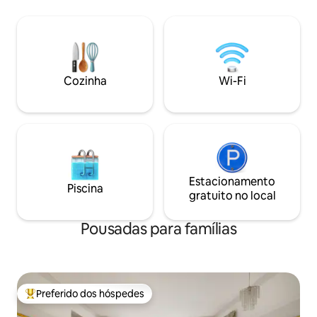
da manhã continental está incluído.
semana. Praia de areia que aceita cães,
Estacionamento no local e
pub da aldeia, loja,
armazenamento seguro para bicicletas.
peixe e batata frit
Espaço de deck para relaxar ou
restaurante do ho
manutenção de bicicletas. ATENÇÃO,
distância a pé. Jardim fechado. Passeio
ESTA NÃO É UMA ACOMODAÇÃO
de ônibus aberto f
Cozinha
Wi-Fi
COMPARTILHADA.
Super Mare.
Estacionamento
Piscina
gratuito no local
Pousadas para famílias
Preferido dos hóspedes
Entre os melhores preferidos dos hóspedes