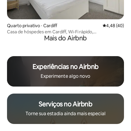
Quarto privativo ⋅ Cardiff
4,48 de uma a
4,48 (40)
Casa de hóspedes em Cardiff, Wi-Fi rápido,
Mais do Airbnb
estacionamento na rua
Experiências no Airbnb
Experimente algo novo
Serviços no Airbnb
Torne sua estadia ainda mais especial