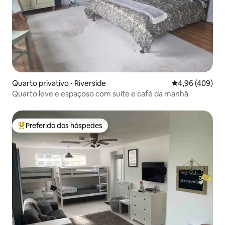
Quarto privativo ⋅ Riverside
4,96 de uma ava
4,96 (409)
Quarto leve e espaçoso com suíte e café da manhã
Preferido dos hóspedes
Entre os melhores preferidos dos hóspedes