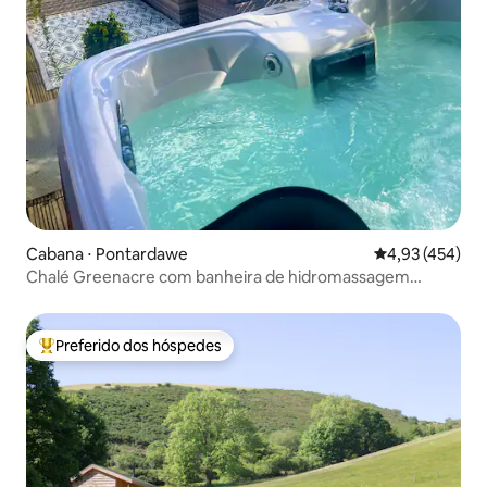
Cabana ⋅ Pontardawe
4,93 de uma av
4,93 (454)
Chalé Greenacre com banheira de hidromassagem
privativa
Preferido dos hóspedes
Entre os melhores preferidos dos hóspedes