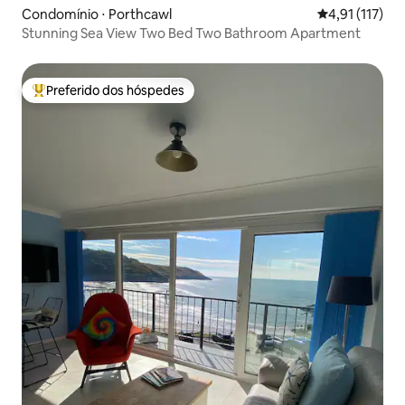
Condomínio ⋅ Porthcawl
4,91 de uma av
4,91 (117)
Stunning Sea View Two Bed Two Bathroom Apartment
Preferido dos hóspedes
Entre os melhores preferidos dos hóspedes