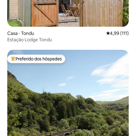
Casa ⋅ Tondu
4,99 de uma av
4,99 (111)
Estação Lodge Tondu
Preferido dos hóspedes
Entre os melhores preferidos dos hóspedes