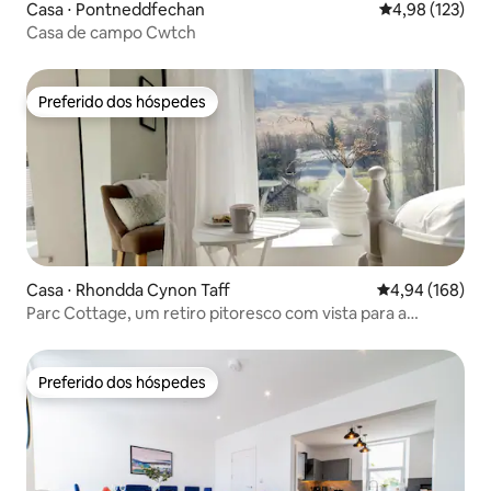
Casa ⋅ Pontneddfechan
4,98 de uma av
4,98 (123)
Casa de campo Cwtch
Preferido dos hóspedes
Preferido dos hóspedes
Casa ⋅ Rhondda Cynon Taff
4,94 de uma av
4,94 (168)
Parc Cottage, um retiro pitoresco com vista para a
montanha
Preferido dos hóspedes
Preferido dos hóspedes