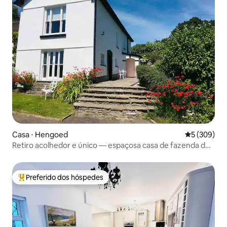
Casa ⋅ Hengoed
5 de uma av
5 (309)
Retiro acolhedor e único — espaçosa casa de fazenda de
3 camas
Preferido dos hóspedes
Entre os melhores preferidos dos hóspedes