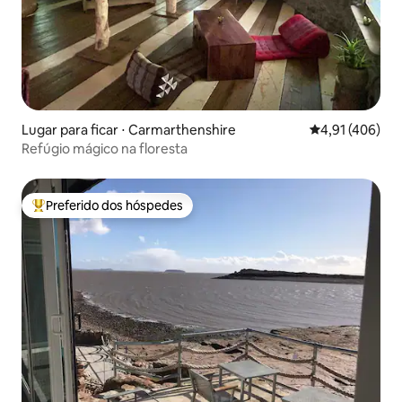
Lugar para ficar ⋅ Carmarthenshire
4,91 de uma av
4,91 (406)
Refúgio mágico na floresta
Preferido dos hóspedes
Entre os melhores preferidos dos hóspedes