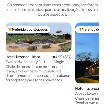
Os hóspedes concordam: estas acomodações foram
muito bem avaliadas quanto a localização, limpeza e
outros aspectos.
Preferido dos hóspedes
Preferido dos 
Entre os melhores preferidos dos hóspedes
Entre os melhore
Hotel-fazenda ⋅ Risca
4,99 de uma avaliação média de 
4,99 (387)
Twmbarlwm Luxury Retreat - Dingle
Lodge
Chalé de férias de luxo no interior de
Risca, em Twmbarlwm. Construída
discretamente nas colinas, esta cabana
foi projetada para férias relaxantes. O
chalé foi construído com muito cuidado
Hotel-fazenda ⋅ Ri
e instalado com o melhor isolamento
para garantir uma noite de sono
Alpaca Luxury Lo
tranquila. *Também oferecemos outras
Cabin
Chalé de férias de
estadias em cabanas de luxo. Por favor,
Twmbarlwm e do 