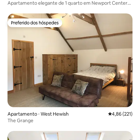
Apartamento elegante de 1 quarto em Newport Center
RoyalGwentHospital
Preferido dos hóspedes
Preferido dos hóspedes
Apartamento ⋅ West Hewish
4,86 de uma av
4,86 (221)
The Grange