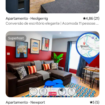
Apartamento ⋅ Heolgerrig
4,86 de uma a
4,86 (21)
Conversão de escritório elegante | Acomoda 11 pessoas |
Carregador de veículos elétricos
Superhost
Superhost
Apartamento ⋅ Newport
5 de uma 
5 (5)