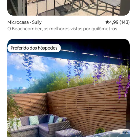
Microcasa ⋅ Sully
4,99 de uma av
4,99 (143)
O Beachcomber, as melhores vistas por quilômetros.
Preferido dos hóspedes
Preferido dos hóspedes