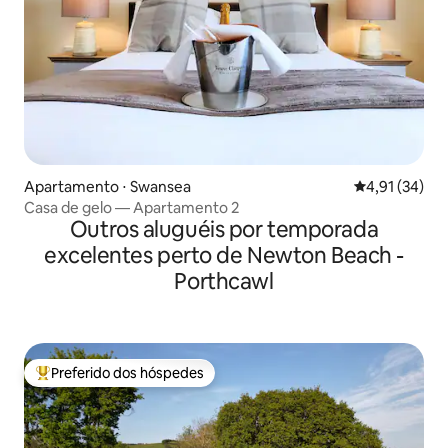
Apartamento ⋅ Swansea
4,91 de uma a
4,91 (34)
Casa de gelo — Apartamento 2
Outros aluguéis por temporada
excelentes perto de Newton Beach -
Porthcawl
Preferido dos hóspedes
Entre os melhores preferidos dos hóspedes