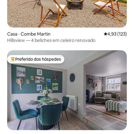
Casa ⋅ Combe Martin
4,93 de uma av
4,93 (123)
Hillsview — 4 beliches em celeiro renovado
Preferido dos hóspedes
Entre os melhores preferidos dos hóspedes