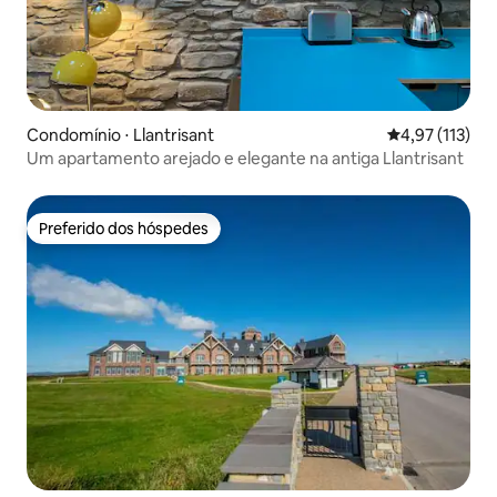
Condomínio ⋅ Llantrisant
4,97 de uma av
4,97 (113)
Um apartamento arejado e elegante na antiga Llantrisant
Preferido dos hóspedes
Preferido dos hóspedes