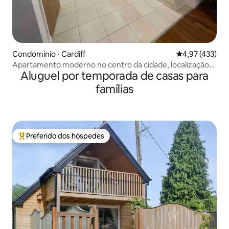
Condomínio ⋅ Cardiff
4,97 de uma av
4,97 (433)
Apartamento moderno no centro da cidade, localização
Aluguel por temporada de casas para
excelente.
famílias
Preferido dos hóspedes
Entre os melhores preferidos dos hóspedes