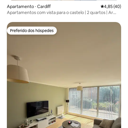
Apartamento ⋅ Cardiff
4,85 de uma a
4,85 (40)
Apartamentos com vista para o castelo | 2 quartos | Ar
condicionado
Preferido dos hóspedes
Preferido dos hóspedes