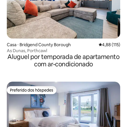
Casa ⋅ Bridgend County Borough
4,88 de uma av
4,88 (115)
As Dunas, Porthcawl
Aluguel por temporada de apartamento
com ar-condicionado
Preferido dos hóspedes
Preferido dos hóspedes