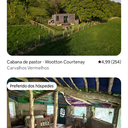
Cabana de pastor ⋅ Wootton Courtenay
4,99 de uma ava
4,99 (254)
Carvalhos Vermelhos
Preferido dos hóspedes
Preferido dos hóspedes