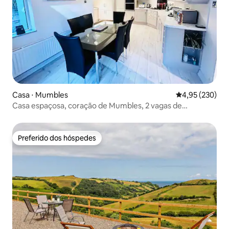
Casa ⋅ Mumbles
4,95 de uma av
4,95 (230)
Casa espaçosa, coração de Mumbles, 2 vagas de
estacionamento
Preferido dos hóspedes
Preferido dos hóspedes