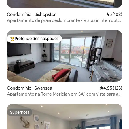
Condomínio ⋅ Bishopston
5 de uma av
5 (102)
Apartamento de praia deslumbrante - Vistas ininterruptas
para o mar
Preferido dos hóspedes
Entre os melhores preferidos dos hóspedes
Condomínio ⋅ Swansea
4,95 de uma av
4,95 (125)
Apartamento na Torre Meridian em SA1 com vista para a
marina.
Superhost
Superhost