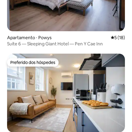
Apartamento ⋅ Powys
5 de uma a
5 (18)
Suíte 6 — Sleeping Giant Hotel — Pen Y Cae Inn
Preferido dos hóspedes
Preferido dos hóspedes