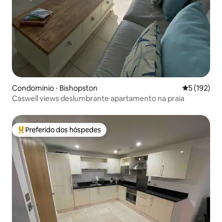
Condomínio ⋅ Bishopston
5 de uma av
5 (192)
Caswell views deslumbrante apartamento na praia
Preferido dos hóspedes
Entre os melhores preferidos dos hóspedes