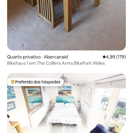
Quarto privativo ⋅ Abercanaid
4,99 de uma av
4,99 (179)
Bikehaus 1 em The Colliers Arms BikePark Wales
Preferido dos hóspedes
Entre os melhores preferidos dos hóspedes