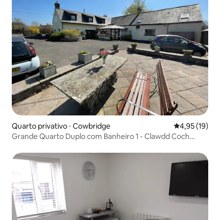
Quarto privativo ⋅ Cowbridge
4,95 de uma a
4,95 (19)
Grande Quarto Duplo com Banheiro 1 - Clawdd Coch
Guesthouse