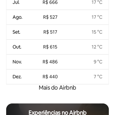
Jul.
R$ 666
17 °C
Ago.
R$ 527
17 °C
Set.
R$ 517
15 °C
Out.
R$ 615
12 °C
Nov.
R$ 486
9 °C
Dez.
R$ 440
7 °C
Mais do Airbnb
Experiências no Airbnb