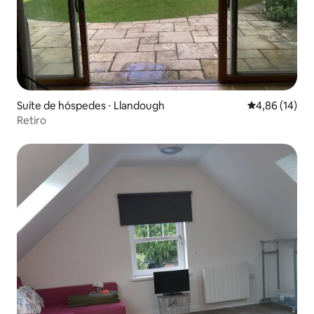
Suíte de hóspedes ⋅ Llandough
4,86 de uma a
4,86 (14)
Retiro