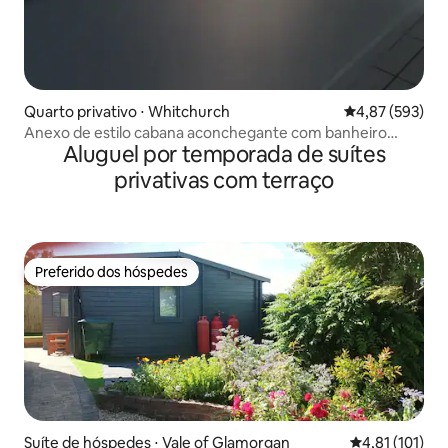
Quarto privativo ⋅ Whitchurch
4,87 de uma av
4,87 (593)
Anexo de estilo cabana aconchegante com banheiro
Aluguel por temporada de suítes
privativo.
privativas com terraço
Preferido dos hóspedes
Preferido dos hóspedes
Suíte de hóspedes ⋅ Vale of Glamorgan
4,81 de uma av
4,81 (101)