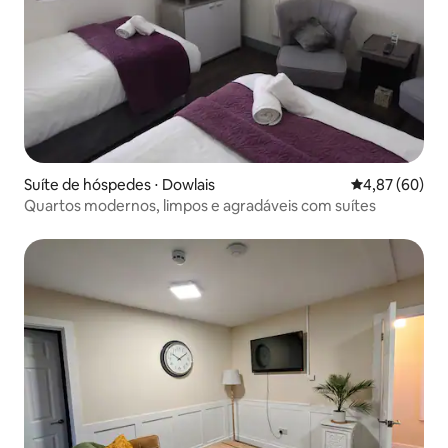
Suíte de hóspedes ⋅ Dowlais
4,87 de uma a
4,87 (60)
Quartos modernos, limpos e agradáveis com suítes