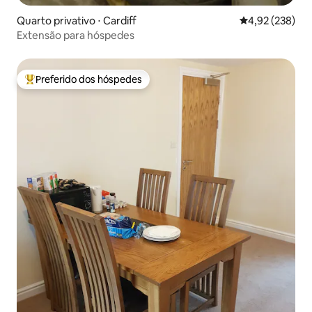
Quarto privativo ⋅ Cardiff
4,92 de uma av
4,92 (238)
Extensão para hóspedes
Preferido dos hóspedes
Entre os melhores preferidos dos hóspedes