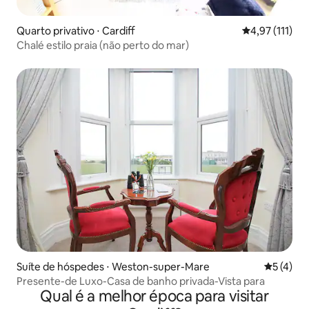
Quarto privativo ⋅ Cardiff
4,97 de uma av
4,97 (111)
Chalé estilo praia (não perto do mar)
Suíte de hóspedes ⋅ Weston-super-Mare
5 de uma 
5 (4)
Presente-de Luxo-Casa de banho privada-Vista para
Qual é a melhor época para visitar