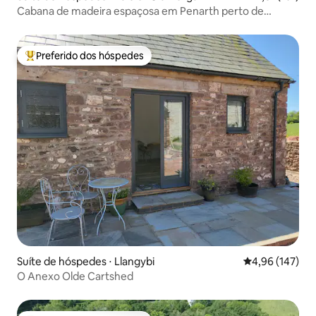
Cabana de madeira espaçosa em Penarth perto de
Cardiff
Preferido dos hóspedes
Entre os melhores preferidos dos hóspedes
Suíte de hóspedes ⋅ Llangybi
4,96 de uma av
4,96 (147)
O Anexo Olde Cartshed