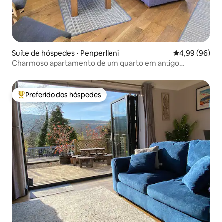
Suíte de hóspedes ⋅ Penperlleni
4,99 de uma av
4,99 (96)
Charmoso apartamento de um quarto em antigo
estábulo rural
Preferido dos hóspedes
Entre os melhores preferidos dos hóspedes