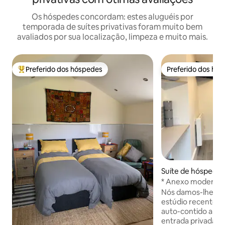
Os hóspedes concordam: estes aluguéis por
temporada de suítes privativas foram muito bem
avaliados por sua localização, limpeza e muito mais.
Preferido dos hóspedes
Preferido dos hó
Entre os melhores preferidos dos hóspedes
Preferido dos hó
Suíte de hóspedes
-super-Mare
* Anexo moderno i
privado e estaci
Nós damos-lhe as 
estúdio recentem
auto-contido ane
entrada privada e