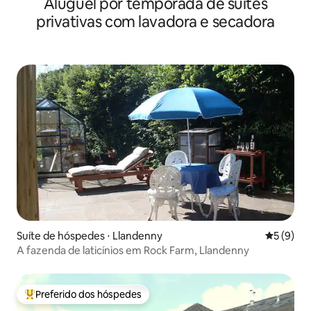
Aluguel por temporada de suítes
gratuito.
privativas com lavadora e secadora
Suíte de hóspedes ⋅ Llandenny
5 de uma 
5 (9)
A fazenda de laticínios em Rock Farm, Llandenny
Preferido dos hóspedes
Entre os melhores preferidos dos hóspedes