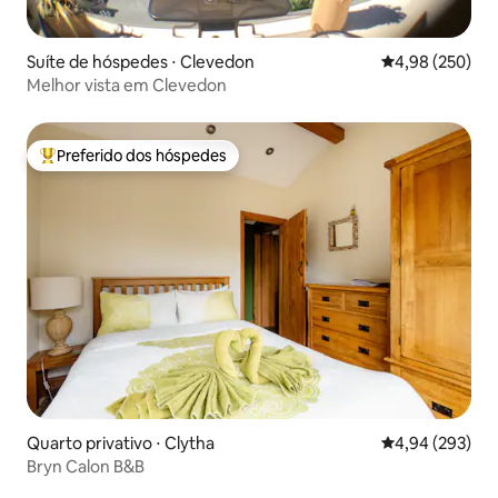
Suíte de hóspedes ⋅ Clevedon
4,98 de uma ava
4,98 (250)
Melhor vista em Clevedon
Preferido dos hóspedes
Entre os melhores preferidos dos hóspedes
Quarto privativo ⋅ Clytha
4,94 de uma ava
4,94 (293)
Bryn Calon B&B