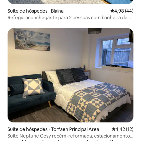
Suíte de hóspedes ⋅ Blaina
4,98 de uma a
4,98 (44)
Refúgio aconchegante para 2 pessoas com banheira de
hidromassagem e vista para a montanha
Suíte de hóspedes ⋅ Torfaen Principal Area
4,42 de uma a
4,42 (12)
Suíte Neptune Cosy recém-reformada, estacionamento