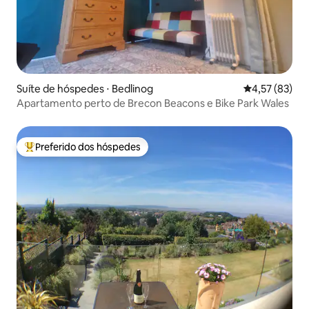
Suíte de hóspedes ⋅ Bedlinog
4,57 de uma a
4,57 (83)
Apartamento perto de Brecon Beacons e Bike Park Wales
Preferido dos hóspedes
Entre os melhores preferidos dos hóspedes