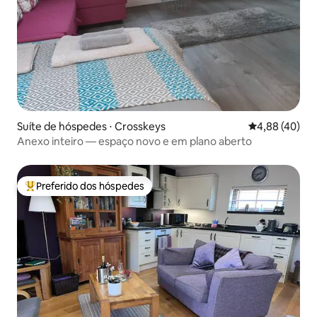
Suíte de hóspedes ⋅ Crosskeys
4,88 de uma a
4,88 (40)
Anexo inteiro — espaço novo e em plano aberto
Preferido dos hóspedes
Entre os melhores preferidos dos hóspedes