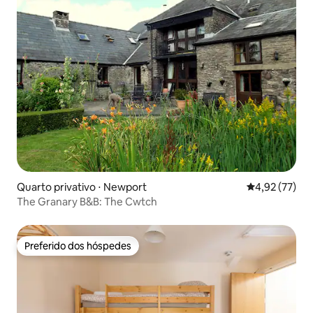
Quarto privativo ⋅ Newport
4,92 de uma a
4,92 (77)
The Granary B&B: The Cwtch
Preferido dos hóspedes
Preferido dos hóspedes