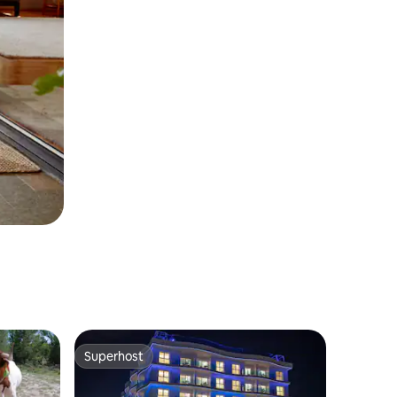
Superhost
Superhost