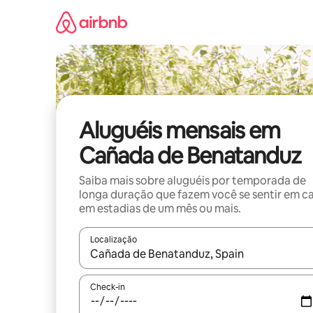
Pular
para
o
conteúdo
Aluguéis mensais em
Cañada de Benatanduz
Saiba mais sobre aluguéis por temporada de
longa duração que fazem você se sentir em c
em estadias de um mês ou mais.
Localização
Quando os resultados estiverem disponíveis, expl
Check-in