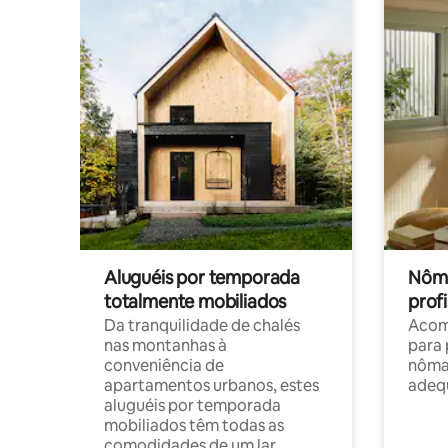
Aluguéis por temporada
Nôma
totalmente mobiliados
profi
Da tranquilidade de chalés
Acom
nas montanhas à
para 
conveniência de
nôma
apartamentos urbanos, estes
adequ
aluguéis por temporada
mobiliados têm todas as
comodidades de um lar.