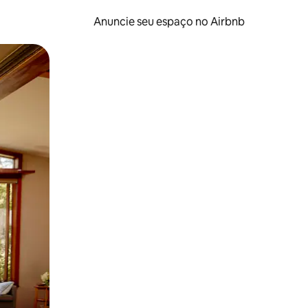
Anuncie seu espaço no Airbnb
 deslizando o dedo na tela.