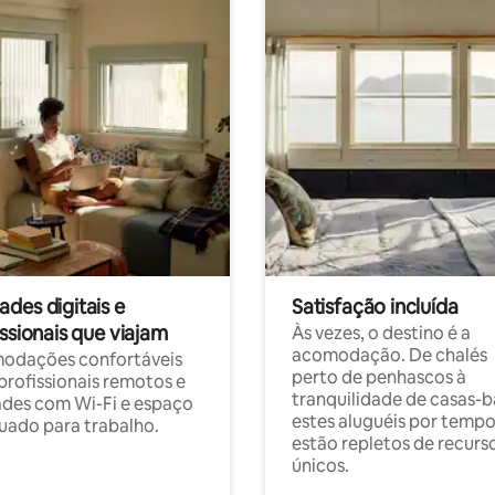
des digitais e
Satisfação incluída
ssionais que viajam
Às vezes, o destino é a
acomodação. De chalés
odações confortáveis
perto de penhascos à
profissionais remotos e
tranquilidade de casas-b
des com Wi-Fi e espaço
estes aluguéis por temp
ado para trabalho.
estão repletos de recurs
únicos.