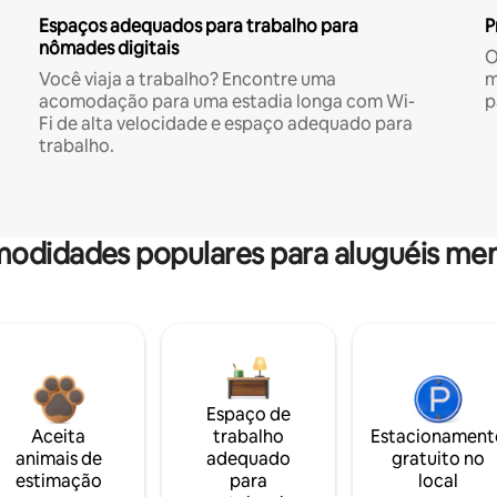
Espaços adequados para trabalho para
P
nômades digitais
O
Você viaja a trabalho? Encontre uma
m
acomodação para uma estadia longa com Wi-
p
Fi de alta velocidade e espaço adequado para
trabalho.
odidades populares para aluguéis men
Espaço de
Aceita
trabalho
Estacionament
animais de
adequado
gratuito no
estimação
para
local