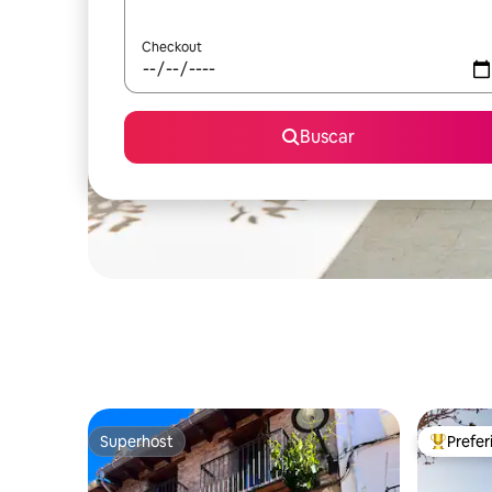
Checkout
Buscar
Superhost
Prefe
Superhost
Entre os