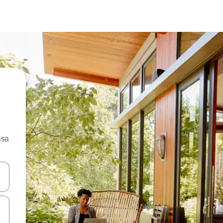
asa
ore-os usando as seta para cima e para baixo do teclado ou tocando e