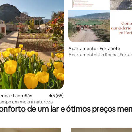
Apartamento ⋅ Fortanete
Apartamentos La Rocha, Forta
Apartamento 2.
édia de 5, 361 avaliações
enda ⋅ Ladruñán
5 de uma avaliação média de 5, 65 avalia
5 (65)
campo em meio à natureza
onforto de um lar e ótimos preços men