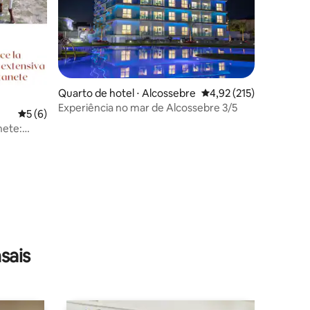
Quarto de hotel ⋅ Alcossebre
4,92 de uma avaliação 
4,92 (215)
Experiência no mar de Alcossebre 3/5
5 de uma avaliação média de 5, 6 avaliações
5 (6)
nete:
ções
sais