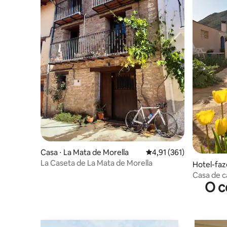
Casa ⋅ La Mata de Morella
4,91 de uma avaliação m
4,91 (361)
La Caseta de La Mata de Morella
Hotel-faz
Casa de 
O c