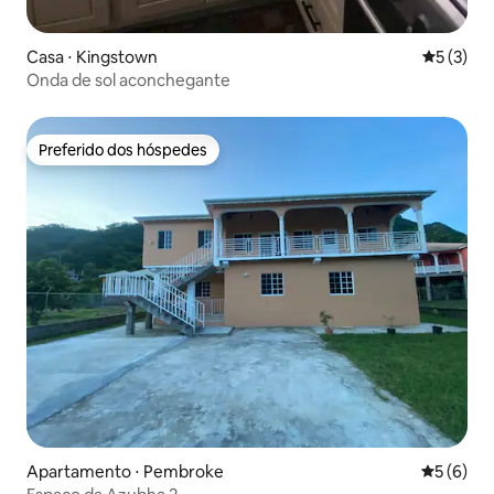
Casa ⋅ Kingstown
5 de uma 
5 (3)
Onda de sol aconchegante
Preferido dos hóspedes
Preferido dos hóspedes
Apartamento ⋅ Pembroke
5 de uma 
5 (6)