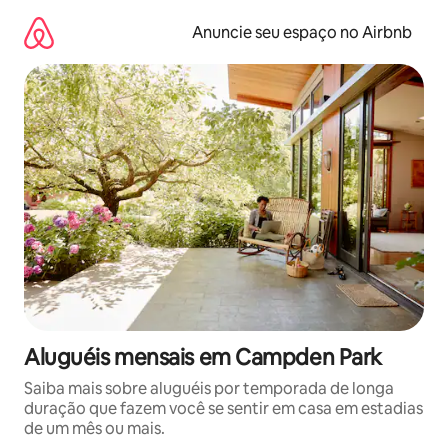
Pular
para
Anuncie seu espaço no Airbnb
o
conteúdo
Aluguéis mensais em Campden Park
Saiba mais sobre aluguéis por temporada de longa
duração que fazem você se sentir em casa em estadias
de um mês ou mais.