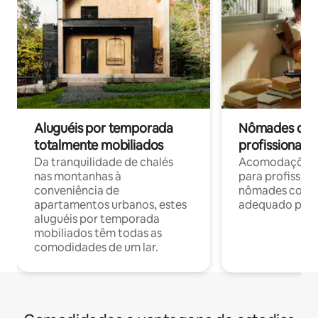
Aluguéis por temporada
Nômades digit
totalmente mobiliados
profissionais 
Da tranquilidade de chalés
Acomodações c
nas montanhas à
para profission
conveniência de
nômades com W
apartamentos urbanos, estes
adequado para 
aluguéis por temporada
mobiliados têm todas as
comodidades de um lar.