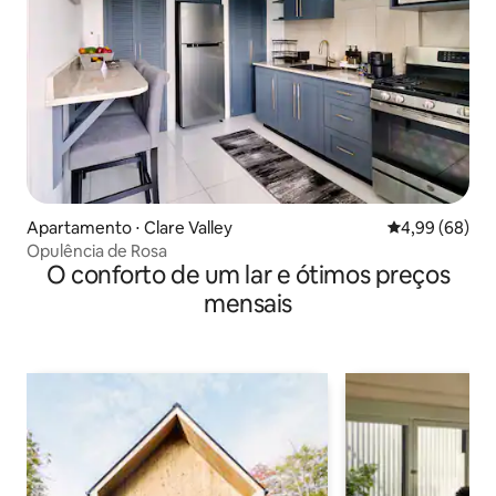
Apartamento ⋅ Clare Valley
4,99 de uma av
4,99 (68)
Opulência de Rosa
O conforto de um lar e ótimos preços
mensais