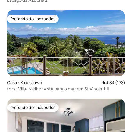
Espaço da Azubha 2
Preferido dos hóspedes
Preferido dos hóspedes
Casa ⋅ Kingstown
4,84 de uma av
4,84 (173)
forst Villa- Melhor vista para o mar em St.Vincent!!!
Preferido dos hóspedes
Preferido dos hóspedes