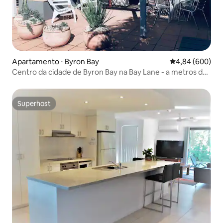
Apartamento ⋅ Byron Bay
4,84 de uma ava
4,84 (600)
Centro da cidade de Byron Bay na Bay Lane - a metros da
praia
Superhost
Superhost