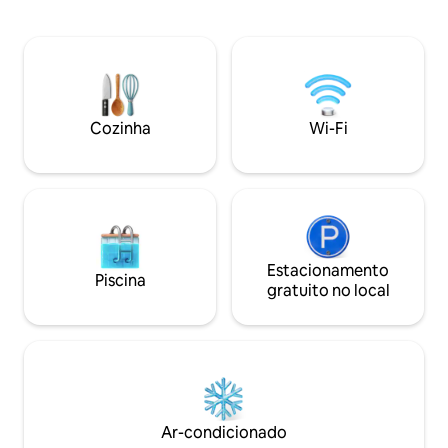
fazenda com uma 
praia em Byron. The Treehouse e os
única, nossa vila 
mais recentes restaurantes de Shannon
um refúgio saudáv
Bennett ficam a poucos minutos de
paredes de concr
distância. Relaxe à beira da piscina, nade
natural, caracterí
nas águas cristalinas da Praia de Belongil
reciclada. O piso inferior é espaçoso sala
e assista ao pôr do sol sobre as
de estar-jantar-co
Cozinha
Wi-Fi
montanhas.
banheiro. No loft 
QS.
Estacionamento
Piscina
gratuito no local
Ar-condicionado