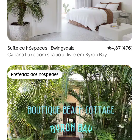
Suíte de hóspedes ⋅ Ewingsdale
4,87 de uma av
4,87 (476)
Cabana Luxe com spa ao ar livre em Byron Bay
Preferido dos hóspedes
Preferido dos hóspedes