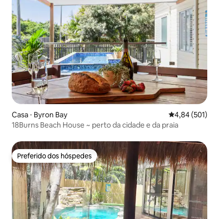
Casa ⋅ Byron Bay
4,84 de uma av
4,84 (501)
18Burns Beach House ~ perto da cidade e da praia
Preferido dos hóspedes
Preferido dos hóspedes