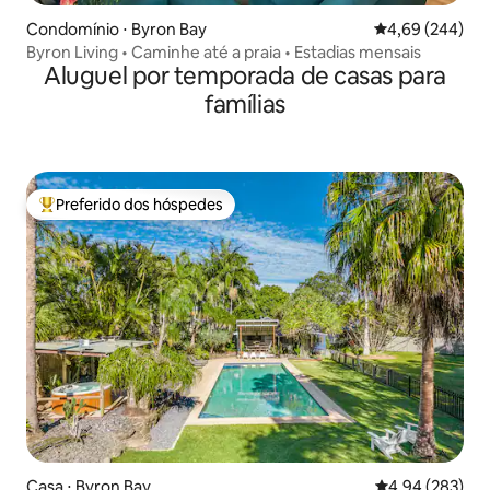
Condomínio ⋅ Byron Bay
4,69 de uma ava
4,69 (244)
Byron Living • Caminhe até a praia • Estadias mensais
Aluguel por temporada de casas para
famílias
Preferido dos hóspedes
Entre os melhores preferidos dos hóspedes
Casa ⋅ Byron Bay
4,94 de uma ava
4,94 (283)