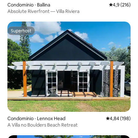
Condomínio ⋅ Ballina
4,9 de uma av
4,9 (216)
Absolute Riverfront — Villa Riviera
Superhost
Superhost
Condomínio ⋅ Lennox Head
4,84 de uma av
4,84 (198)
A Villa no Boulders Beach Retreat