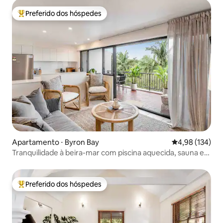
Preferido dos hóspedes
Entre os melhores preferidos dos hóspedes
Apartamento ⋅ Byron Bay
4,98 de uma av
4,98 (134)
Tranquilidade à beira-mar com piscina aquecida, sauna e
academia
Preferido dos hóspedes
Entre os melhores preferidos dos hóspedes