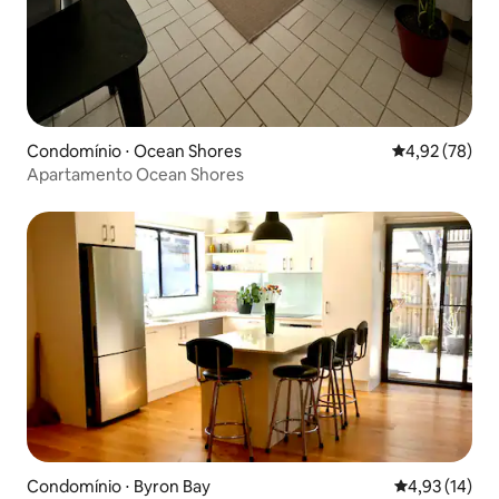
Condomínio ⋅ Ocean Shores
4,92 de uma a
4,92 (78)
Apartamento Ocean Shores
Condomínio ⋅ Byron Bay
4,93 de uma a
4,93 (14)