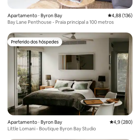
Apartamento ⋅ Byron Bay
4,88 de uma av
4,88 (136)
Bay Lane Penthouse - Praia principal a 100 metros
Preferido dos hóspedes
Preferido dos hóspedes
Apartamento ⋅ Byron Bay
4,9 de uma av
4,9 (280)
Little Lomani - Boutique Byron Bay Studio