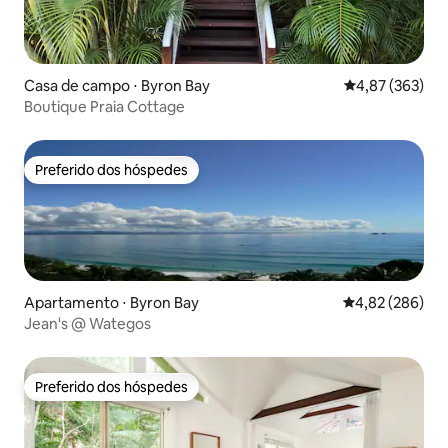
Casa de campo ⋅ Byron Bay
4,87 de uma av
4,87 (363)
Boutique Praia Cottage
Preferido dos hóspedes
Preferido dos hóspedes
Apartamento ⋅ Byron Bay
4,82 de uma ava
4,82 (286)
Jean's @ Wategos
Preferido dos hóspedes
Preferido dos hóspedes