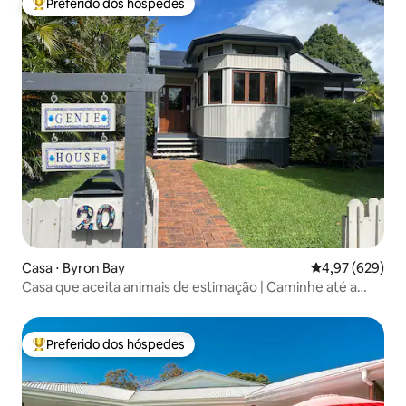
Preferido dos hóspedes
Entre os melhores preferidos dos hóspedes
Casa ⋅ Byron Bay
4,97 de uma ava
4,97 (629)
Casa que aceita animais de estimação | Caminhe até a
praia e a cidade
Preferido dos hóspedes
Entre os melhores preferidos dos hóspedes