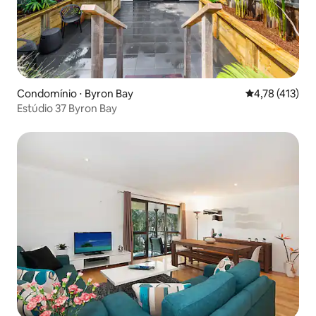
Condomínio ⋅ Byron Bay
4,78 de uma av
4,78 (413)
Estúdio 37 Byron Bay