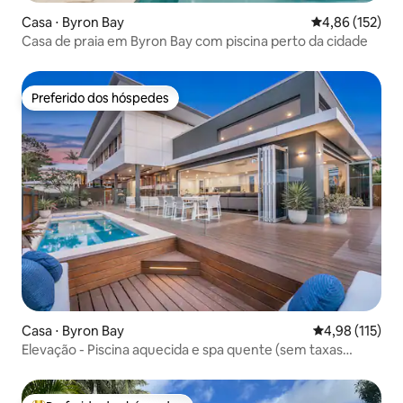
Casa ⋅ Byron Bay
4,86 de uma av
4,86 (152)
Casa de praia em Byron Bay com piscina perto da cidade
Preferido dos hóspedes
Preferido dos hóspedes
Casa ⋅ Byron Bay
4,98 de uma av
4,98 (115)
Elevação - Piscina aquecida e spa quente (sem taxas
extras)