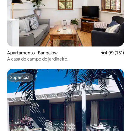
Apartamento ⋅ Bangalow
4,99 de uma av
4,99 (751)
A casa de campo do jardineiro.
Superhost
Superhost