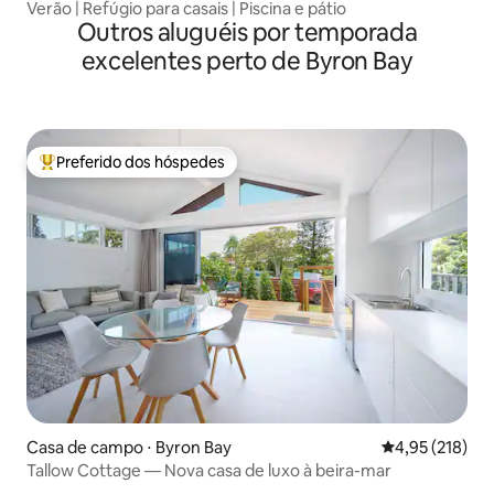
Verão | Refúgio para casais | Piscina e pátio
Outros aluguéis por temporada
excelentes perto de Byron Bay
Preferido dos hóspedes
Entre os melhores preferidos dos hóspedes
Casa de campo ⋅ Byron Bay
4,95 de uma av
4,95 (218)
Tallow Cottage — Nova casa de luxo à beira-mar