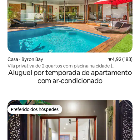
Casa ⋅ Byron Bay
4,92 de uma av
4,92 (183)
Vila privativa de 2 quartos com piscina na cidade |
Aluguel por temporada de apartamento
Caminhe até as praias
com ar-condicionado
Preferido dos hóspedes
Preferido dos hóspedes