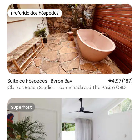
Preferido dos hóspedes
Preferido dos hóspedes
Suíte de hóspedes ⋅ Byron Bay
4,97 de uma av
4,97 (187)
Clarkes Beach Studio — caminhada até The Pass e CBD
Superhost
Superhost