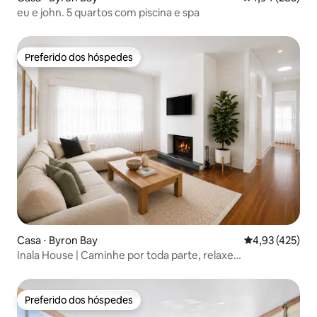
eu e john. 5 quartos com piscina e spa
Preferido dos hóspedes
Preferido dos hóspedes
Casa ⋅ Byron Bay
4,93 de uma av
4,93 (425)
Inala House | Caminhe por toda parte, relaxe
completamente
Preferido dos hóspedes
Preferido dos hóspedes