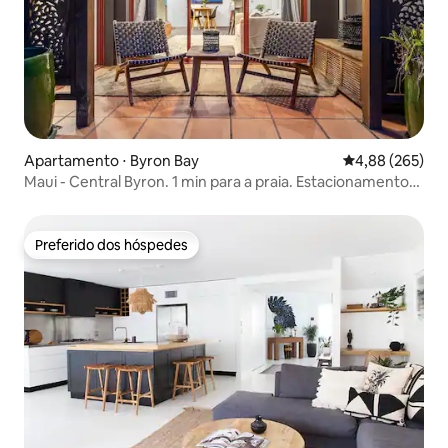
Apartamento ⋅ Byron Bay
4,88 de uma ava
4,88 (265)
Maui - Central Byron. 1 min para a praia. Estacionamento
gratuito
Preferido dos hóspedes
Preferido dos hóspedes