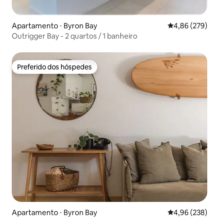
Apartamento ⋅ Byron Bay
4,86 de uma ava
4,86 (279)
Outrigger Bay - 2 quartos / 1 banheiro
Preferido dos hóspedes
Preferido dos hóspedes
Apartamento ⋅ Byron Bay
4,96 de uma ava
4,96 (238)