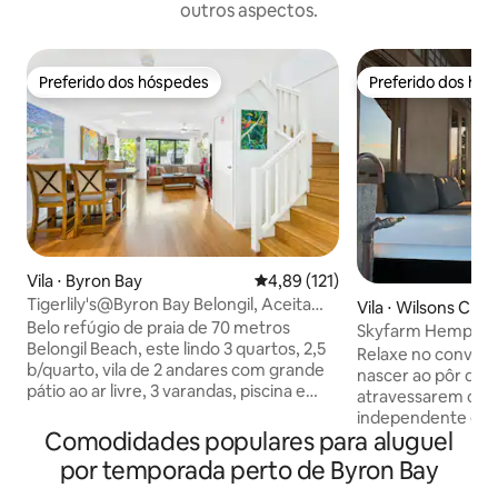
outros aspectos.
Preferido dos hóspedes
Preferido dos hó
Preferido dos hóspedes
Preferido dos hó
Vila ⋅ Byron Bay
4,89 de uma avaliação média de 
4,89 (121)
Tigerlily's@Byron Bay Belongil, Aceita
Vila ⋅ Wilsons Cre
animais de estimação, piscina
Belo refúgio de praia de 70 metros
Skyfarm Hemp Villa
Belongil Beach, este lindo 3 quartos, 2,5
de Byron
Relaxe no convés e
b/quarto, vila de 2 andares com grande
nascer ao pôr do s
pátio ao ar livre, 3 varandas, piscina e
atravessarem o pa
área de churrasco, é o lugar perfeito
independente em 
para se basear enquanto desfruta de
Comodidades populares para aluguel
de gado em funci
tudo o que Byron tem para oferecer e
distantes do campo
por temporada perto de Byron Bay
apenas a 2 minutos de carro, ou uma
imerso no campo. E
caminhada de 10 minutos ao longo da