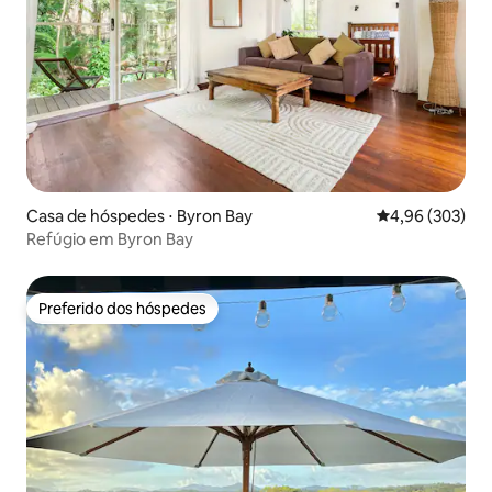
Casa de hóspedes ⋅ Byron Bay
4,96 de uma ava
4,96 (303)
Refúgio em Byron Bay
Preferido dos hóspedes
Preferido dos hóspedes