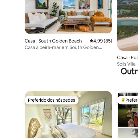
Casa ⋅ South Golden Beach
4,99 de uma avaliação 
4,99 (85)
Casa à beira-mar em South Golden
Beach
Casa ⋅ Pot
Solis Villa
Outr
Preferido dos hóspedes
Prefe
Preferido dos hóspedes
Entre os