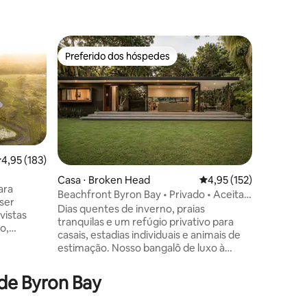
Suíte de 
Preferido dos hóspedes
Preferi
Preferido dos hóspedes
Preferi
ark
Tallows B
moderno,
Um belo 
construíd
estarem n
Relaxe n
chuveiro 
assentos 
tem piso
ções
,95 de uma avaliação média de 5, 183 avaliações
4,95 (183)
cama king
Casa ⋅ Broken Head
4,95 de uma avaliação 
4,95 (152)
condicion
ara
Beachfront Byron Bay • Privado • Aceita
banheiro
 ser
animais de estimação
Dias quentes de inverno, praias
tamanho. Também está disponível
tranquilas e um refúgio privativo para
sofá-cama quee
o,
casais, estadias individuais e animais de
adequado
 relaxe.
estimação. Nosso bangalô de luxo à
ou viajan
ares,
beira-mar oferece total privacidade em
quatro p
e um
grande estilo. Com cama king size,
 de Byron Bay
om duas
banheiro privativo com banheira e vista
das com
para os jardins privativos. Cozinha/sala de
eiro