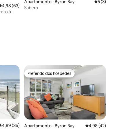
Apartamento ⋅ Byron Bay
5 de uma avaliaçã
5 (3)
4,98 de uma avaliação média de 5, 63 avaliações
4,98 (63)
Sabera
ções
reto à
Preferido dos hóspedes
os hóspedes
Preferido dos hóspedes
ções
4,89 de uma avaliação média de 5, 36 avaliações
4,89 (36)
Apartamento ⋅ Byron Bay
4,98 de uma avaliação
4,98 (42)