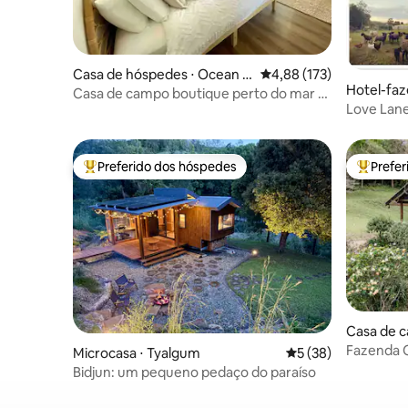
Casa de hóspedes ⋅ Ocean S
4,88 de uma avaliação m
4,88 (173)
Hotel-faz
hores
Casa de campo boutique perto do mar e
Love Lane
do rio
para casa
Preferido dos hóspedes
Prefe
Entre os melhores preferidos dos hóspedes
Entre os
Casa de c
Fazenda 
Microcasa ⋅ Tyalgum
5 de uma avaliação 
5 (38)
interior 
Bidjun: um pequeno pedaço do paraíso