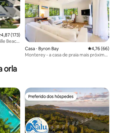
,87 de uma avaliação média de 5, 173 avaliações
4,87 (173)
lle Beach
estimação
Casa ⋅ Byron Bay
4,76 de uma avaliação
4,76 (66)
Monterey - a casa de praia mais próxima
ções
da cidade + piscina
 orla
Preferido dos hóspedes
Preferido dos hóspedes