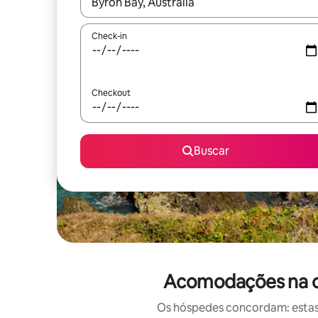
Quando os resultados estiverem disponíveis, expl
Check-in
Checkout
Buscar
Acomodações na or
Os hóspedes concordam: estas