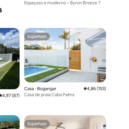
Espaçoso e moderno ~ Byron Breeze 7
a
Superhost
os hóspedes
Superhost
Casa ⋅ Bogangar
4,86 de uma avaliação 
4,86 (153)
Casa de praia Caba Palms
ções
4,97 de uma avaliação média de 5, 87 avaliações
4,97 (87)
Superhost
Superhost