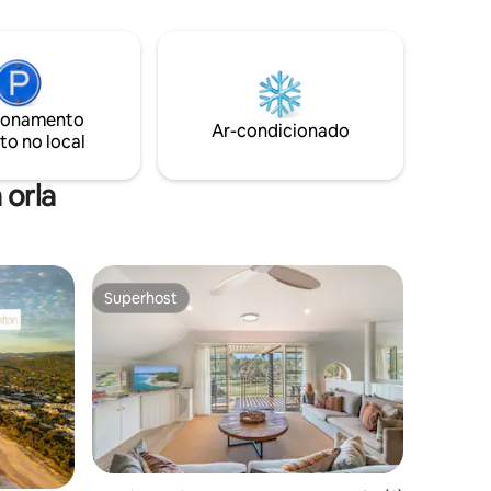
jantar/lounge em plano aberto com
agem,
amplas portas de vidro deslizantes que
 de café
se abrem para o deck, cercado por
um deck de
jardins exuberantes e a apenas um
anho ao ar
minuto a pé da praia. O som do mar, tão
har sob
próximo, vai acalmar você. Pura
ionamento
oveite!
Ar-condicionado
felicidade – O bangalô em Byron Beach
to no local
Retreats...
 orla
Superhost
os hóspedes
Superhost