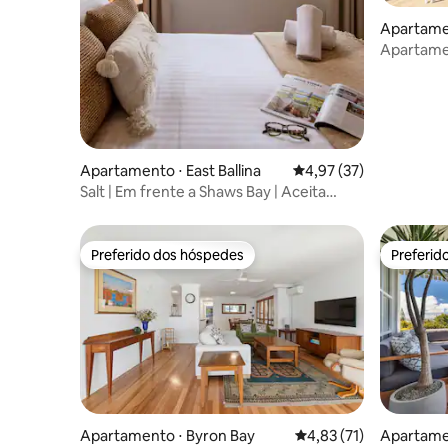
Apartamen
Apartamen
Ballina
Apartamento ⋅ East Ballina
4,97 de uma avaliação 
4,97 (37)
Salt | Em frente a Shaws Bay | Aceita
animais de estimação
Preferido dos hóspedes
Preferid
Preferido dos hóspedes
Preferid
Apartamento ⋅ Byron Bay
4,83 de uma avaliação 
4,83 (71)
Apartame