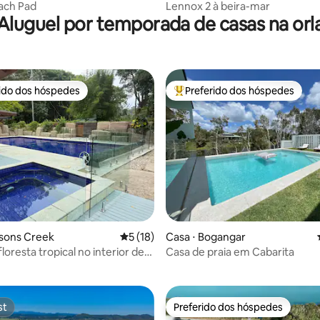
each Pad
Lennox 2 à beira-mar
Aluguel por temporada de casas na orl
rido dos hóspedes
Preferido dos hóspedes
 melhores preferidos dos hóspedes
Entre os melhores preferidos d
lsons Creek
5 de uma avaliação média de 5, 18 avalia
5 (18)
Casa ⋅ Bogangar
 média de 5, 6 avaliações
floresta tropical no interior de
Casa de praia em Cabarita
 piscina, spa, fogueira
st
Preferido dos hóspedes
st
Preferido dos hóspedes