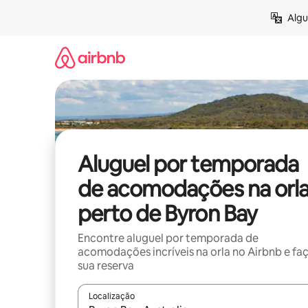
Pular
Algu
para
o
conteúdo
Aluguel por temporada
de acomodações na orl
perto de Byron Bay
Encontre aluguel por temporada de
acomodações incríveis na orla no Airbnb e fa
sua reserva
Localização