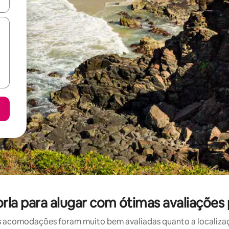
ore-os usando as seta para cima e para baixo do teclado ou tocando e
la para alugar com ótimas avaliações 
 acomodações foram muito bem avaliadas quanto a localizaçã