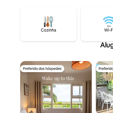
Muddy oferece um adorável santuário
partir de
de um quarto com banheiro privativo
restaurados e
(com chuveiro interno), cozinha
um spa de
completa (lava-louças, máquina de lavar
Animais d
roupa) e um grande salão com sofás de
"Trilha Fe
couro, TV e ambiente relaxante. Lá fora
porta.
Cozinha
Wi-F
você encontrará uma churrasqueira,
uma mesa de jantar e um incrível
chuveiro ao ar livre. Todos com vista para
Alug
uma barragem.
Preferido dos hóspedes
Preferid
Preferido dos hóspedes
Preferid