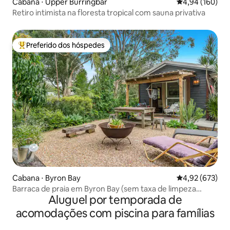
Cabana ⋅ Upper Burringbar
4,94 de uma av
4,94 (160)
Retiro intimista na floresta tropical com sauna privativa
Preferido dos hóspedes
Entre os melhores preferidos dos hóspedes
Cabana ⋅ Byron Bay
4,92 de uma av
4,92 (673)
Barraca de praia em Byron Bay (sem taxa de limpeza
Aluguel por temporada de
adicional)
acomodações com piscina para famílias