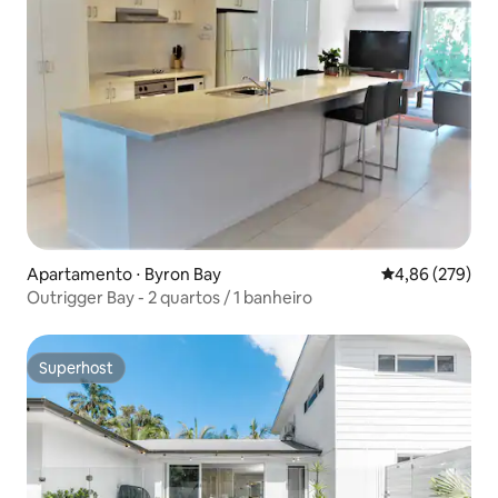
Apartamento ⋅ Byron Bay
4,86 de uma ava
4,86 (279)
Outrigger Bay - 2 quartos / 1 banheiro
Superhost
Superhost