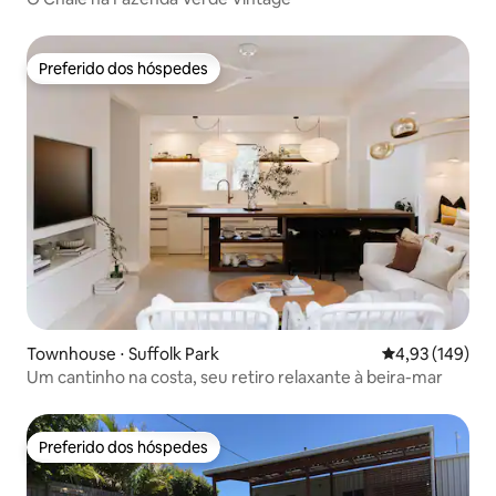
Preferido dos hóspedes
Preferido dos hóspedes
Townhouse ⋅ Suffolk Park
4,93 de uma av
4,93 (149)
Um cantinho na costa, seu retiro relaxante à beira-mar
Preferido dos hóspedes
Preferido dos hóspedes