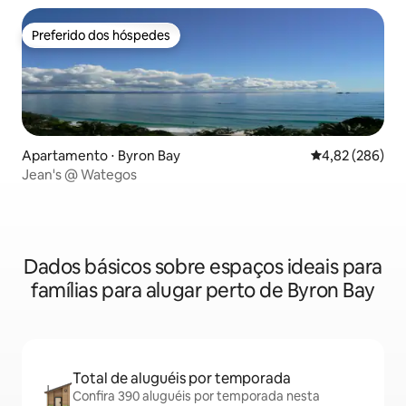
Preferido dos hóspedes
Preferido dos hóspedes
Apartamento ⋅ Byron Bay
4,82 de uma ava
4,82 (286)
Jean's @ Wategos
Dados básicos sobre espaços ideais para
famílias para alugar perto de Byron Bay
Total de aluguéis por temporada
Confira 390 aluguéis por temporada nesta