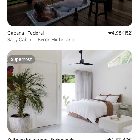
Cabana ⋅ Federal
4,98 de uma av
4,98 (152)
Salty Cabin — Byron Hinterland
Superhost
Superhost
Suíte de hóspedes ⋅ Ewingsdale
4,87 de uma av
4,87 (476)