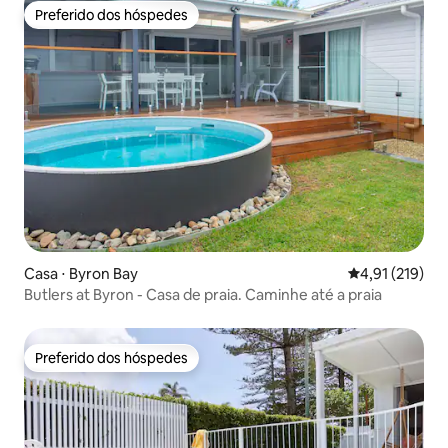
Preferido dos hóspedes
Preferido dos hóspedes
Casa ⋅ Byron Bay
4,91 de uma av
4,91 (219)
Butlers at Byron - Casa de praia. Caminhe até a praia
Preferido dos hóspedes
Preferido dos hóspedes