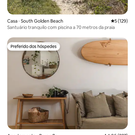
Casa ⋅ South Golden Beach
5 de uma av
5 (129)
Santuário tranquilo com piscina a 70 metros da praia
Preferido dos hóspedes
Preferido dos hóspedes