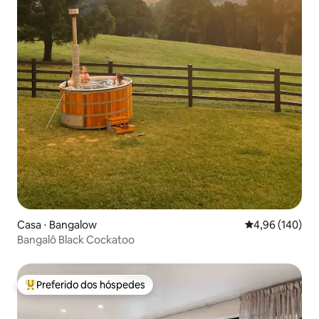
Casa ⋅ Bangalow
4,96 de uma av
4,96 (140)
Bangalô Black Cockatoo
Preferido dos hóspedes
Entre os melhores preferidos dos hóspedes