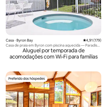
Casa ⋅ Byron Bay
4,91 de uma av
4,91 (179)
Casa de praia em Byron com piscina aquecida — Paradiso
Aluguel por temporada de
Property
acomodações com Wi-Fi para famílias
Preferido dos hóspedes
Preferido dos hóspedes