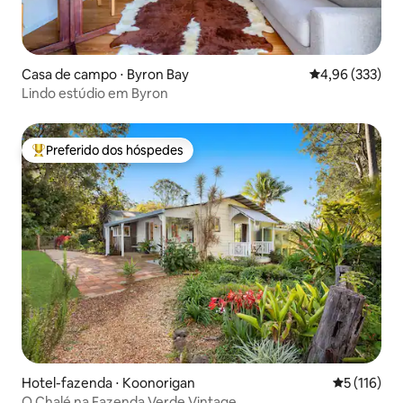
Casa de campo ⋅ Byron Bay
4,96 de uma av
4,96 (333)
Lindo estúdio em Byron
Preferido dos hóspedes
Entre os melhores preferidos dos hóspedes
Hotel-fazenda ⋅ Koonorigan
5 de uma av
5 (116)
O Chalé na Fazenda Verde Vintage