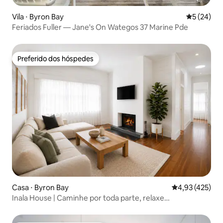
Vila ⋅ Byron Bay
5 de uma a
5 (24)
Feriados Fuller — Jane's On Wategos 37 Marine Pde
Preferido dos hóspedes
Preferido dos hóspedes
Casa ⋅ Byron Bay
4,93 de uma av
4,93 (425)
Inala House | Caminhe por toda parte, relaxe
completamente