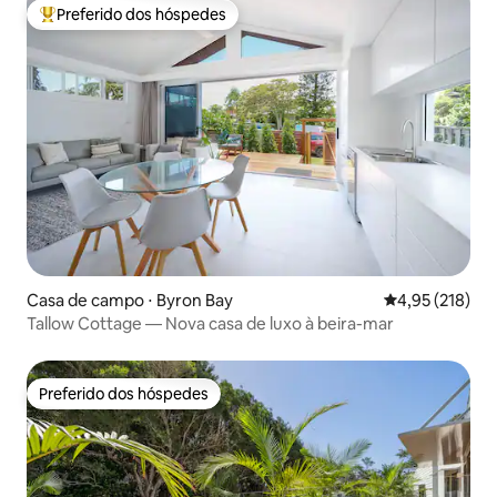
Preferido dos hóspedes
Entre os melhores preferidos dos hóspedes
Casa de campo ⋅ Byron Bay
4,95 de uma av
4,95 (218)
Tallow Cottage — Nova casa de luxo à beira-mar
Preferido dos hóspedes
Preferido dos hóspedes