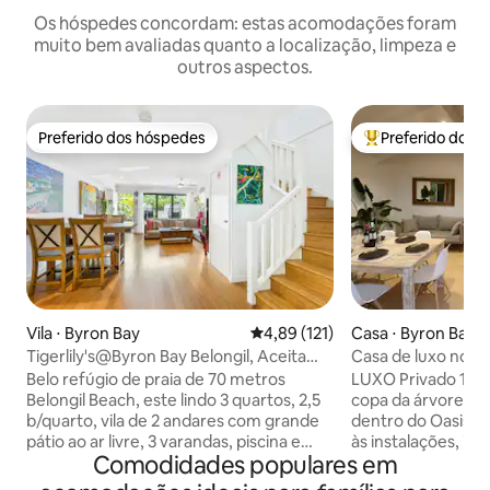
Os hóspedes concordam: estas acomodações foram
muito bem avaliadas quanto a localização, limpeza e
outros aspectos.
Preferido dos hóspedes
Preferido dos 
Preferido dos hóspedes
Entre os melhore
Vila ⋅ Byron Bay
4,89 de uma avaliação média de 
4,89 (121)
Casa ⋅ Byron Bay
Tigerlily's@Byron Bay Belongil, Aceita
Casa de luxo no t
animais de estimação, piscina
'DragonFly' no Oas
Belo refúgio de praia de 70 metros
LUXO Privado 150m
Belongil Beach, este lindo 3 quartos, 2,5
copa da árvore com
b/quarto, vila de 2 andares com grande
dentro do Oasis R
pátio ao ar livre, 3 varandas, piscina e
às instalações, inc
Comodidades populares em
área de churrasco, é o lugar perfeito
ao ar livre, quadra
para se basear enquanto desfruta de
academia, com um