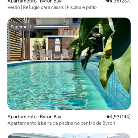
Apartamento ⋅ Byron Bay
4,96 de uma av
4,96 (237)
Verão | Refúgio para casais | Piscina e pátio
Superhost
Superhost
Apartamento ⋅ Byron Bay
4,93 de uma av
4,93 (194)
Apartamento à beira da piscina no centro de Byron