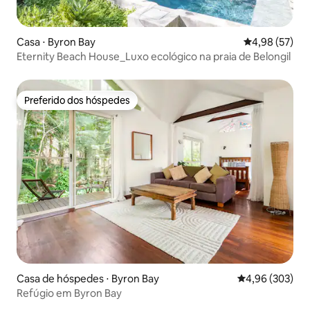
Casa ⋅ Byron Bay
4,98 de uma a
4,98 (57)
Eternity Beach House_Luxo ecológico na praia de Belongil
Preferido dos hóspedes
Preferido dos hóspedes
Casa de hóspedes ⋅ Byron Bay
4,96 de uma ava
4,96 (303)
Refúgio em Byron Bay