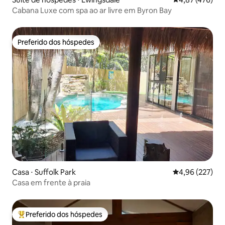
Cabana Luxe com spa ao ar livre em Byron Bay
Preferido dos hóspedes
Preferido dos hóspedes
Casa ⋅ Suffolk Park
4,96 de uma av
4,96 (227)
Casa em frente à praia
Preferido dos hóspedes
Entre os melhores preferidos dos hóspedes