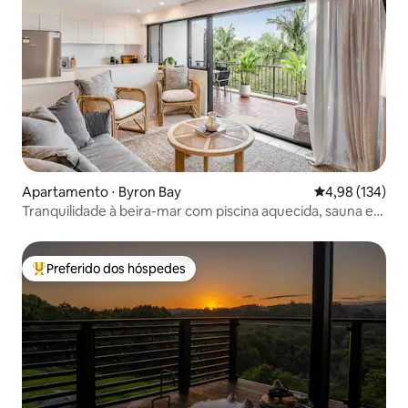
Apartamento ⋅ Byron Bay
4,98 de uma av
4,98 (134)
Tranquilidade à beira-mar com piscina aquecida, sauna e
academia
Preferido dos hóspedes
Entre os melhores preferidos dos hóspedes