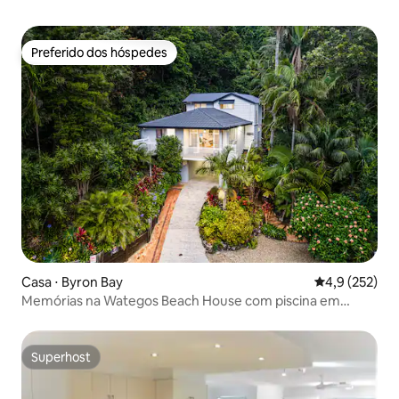
Preferido dos hóspedes
Preferido dos hóspedes
Casa ⋅ Byron Bay
4,9 de uma av
4,9 (252)
Memórias na Wategos Beach House com piscina em
Byron Bay
Superhost
Superhost