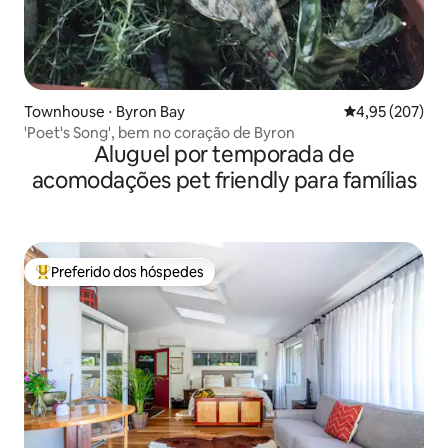
Townhouse ⋅ Byron Bay
4,95 de uma av
4,95 (207)
'Poet's Song', bem no coração de Byron
Aluguel por temporada de
acomodações pet friendly para famílias
Preferido dos hóspedes
Entre os melhores preferidos dos hóspedes