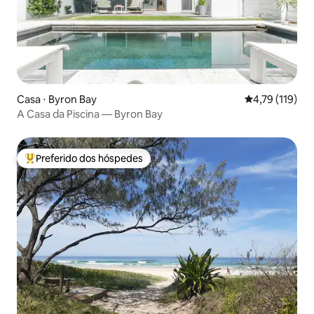
Casa ⋅ Byron Bay
4,79 de uma av
4,79 (119)
A Casa da Piscina — Byron Bay
Preferido dos hóspedes
Entre os melhores preferidos dos hóspedes