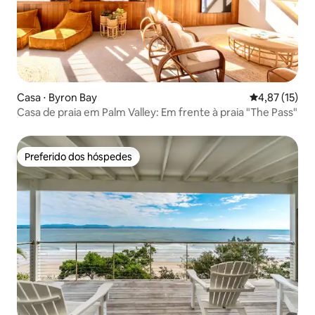
Casa ⋅ Byron Bay
4,87 de uma a
4,87 (15)
Casa de praia em Palm Valley: Em frente à praia "The Pass"
Preferido dos hóspedes
Preferido dos hóspedes