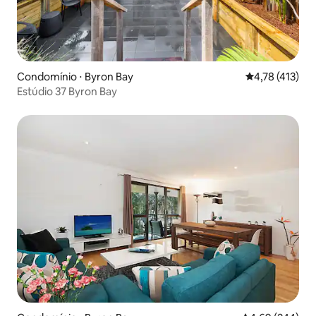
Condomínio ⋅ Byron Bay
4,78 de uma av
4,78 (413)
Estúdio 37 Byron Bay