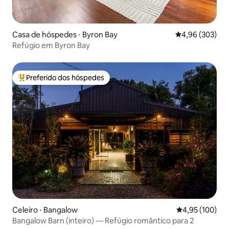
Casa de hóspedes ⋅ Byron Bay
4,96 de uma ava
4,96 (303)
Refúgio em Byron Bay
Preferido dos hóspedes
Entre os melhores preferidos dos hóspedes
Celeiro ⋅ Bangalow
4,95 de uma av
4,95 (100)
Bangalow Barn (inteiro) — Refúgio romântico para 2