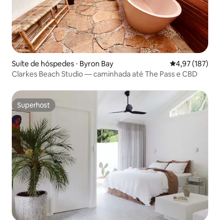
Suíte de hóspedes ⋅ Byron Bay
4,97 de uma av
4,97 (187)
Clarkes Beach Studio — caminhada até The Pass e CBD
Superhost
Superhost