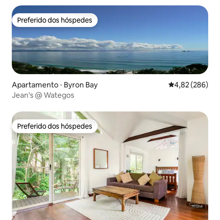
Preferido dos hóspedes
Preferido dos hóspedes
Apartamento ⋅ Byron Bay
4,82 de uma ava
4,82 (286)
Jean's @ Wategos
Preferido dos hóspedes
Preferido dos hóspedes