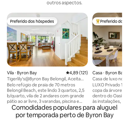
outros aspectos.
Preferido dos hóspedes
Preferido dos 
Preferido dos hóspedes
Entre os melhore
Vila ⋅ Byron Bay
4,89 de uma avaliação média de 
4,89 (121)
Casa ⋅ Byron Bay
Tigerlily's@Byron Bay Belongil, Aceita
Casa de luxo no t
animais de estimação, piscina
'DragonFly' no Oas
Belo refúgio de praia de 70 metros
LUXO Privado 150m
Belongil Beach, este lindo 3 quartos, 2,5
copa da árvore com
b/quarto, vila de 2 andares com grande
dentro do Oasis R
pátio ao ar livre, 3 varandas, piscina e
às instalações, inc
Comodidades populares para aluguel
área de churrasco, é o lugar perfeito
ao ar livre, quadra
para se basear enquanto desfruta de
academia, com um
por temporada perto de Byron Bay
tudo o que Byron tem para oferecer e
pelo Parque Nacio
apenas a 2 minutos de carro, ou uma
você à praia de Tallows. A 'D
caminhada de 10 minutos ao longo da
oferece a combina