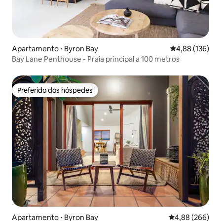
Apartamento ⋅ Byron Bay
4,88 de uma av
4,88 (136)
Bay Lane Penthouse - Praia principal a 100 metros
Preferido dos hóspedes
Preferido dos hóspedes
Apartamento ⋅ Byron Bay
4,88 de uma ava
4,88 (266)