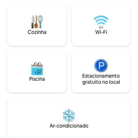
praia em Byron. The Treehouse e os
própria escapada 
mais recentes restaurantes de Shannon
árvore, juntamen
Bennett ficam a poucos minutos de
Byron Bay tem a o
distância. Relaxe à beira da piscina, nade
minutos de distância. **ESPECIA
nas águas cristalinas da Praia de Belongil
CASAIS::: 1 QUAR
Cozinha
Wi-Fi
e assista ao pôr do sol sobre as
25 DE DESCONTO 
montanhas.
Schoolies
Estacionamento
Piscina
gratuito no local
Ar-condicionado