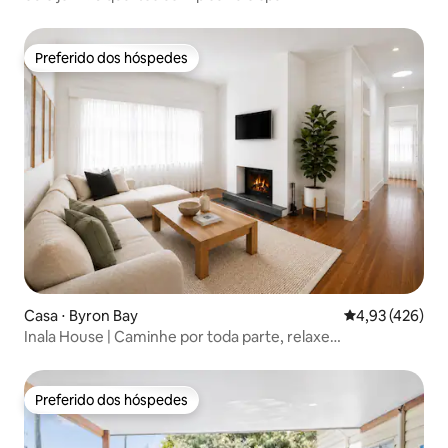
Preferido dos hóspedes
Preferido dos hóspedes
Casa ⋅ Byron Bay
4,93 de uma av
4,93 (426)
Inala House | Caminhe por toda parte, relaxe
completamente
Preferido dos hóspedes
Preferido dos hóspedes