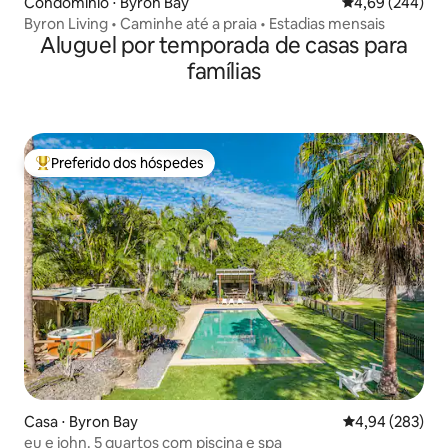
Condomínio ⋅ Byron Bay
4,69 de uma ava
4,69 (244)
Byron Living • Caminhe até a praia • Estadias mensais
Aluguel por temporada de casas para
famílias
Preferido dos hóspedes
Entre os melhores preferidos dos hóspedes
Casa ⋅ Byron Bay
4,94 de uma ava
4,94 (283)
eu e john. 5 quartos com piscina e spa