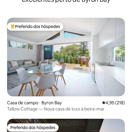
Preferido dos hóspedes
Entre os melhores preferidos dos hóspedes
Casa de campo ⋅ Byron Bay
4,95 de uma av
4,95 (218)
Tallow Cottage — Nova casa de luxo à beira-mar
Preferido dos hóspedes
Preferido dos hóspedes