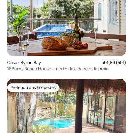
Casa ⋅ Byron Bay
4,84 de uma av
4,84 (501)
18Burns Beach House ~ perto da cidade e da praia
Preferido dos hóspedes
Preferido dos hóspedes