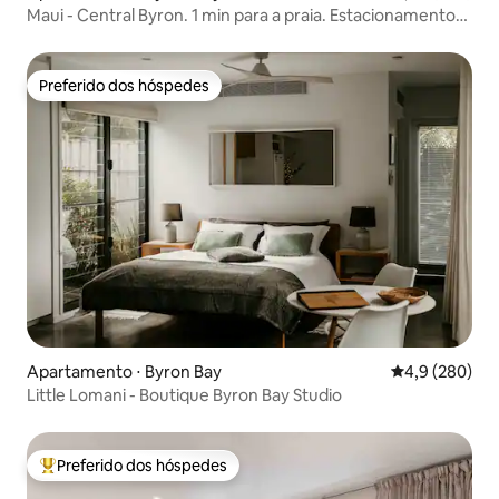
Maui - Central Byron. 1 min para a praia. Estacionamento
gratuito
Preferido dos hóspedes
Preferido dos hóspedes
Apartamento ⋅ Byron Bay
4,9 de uma av
4,9 (280)
Little Lomani - Boutique Byron Bay Studio
Preferido dos hóspedes
Entre os melhores preferidos dos hóspedes