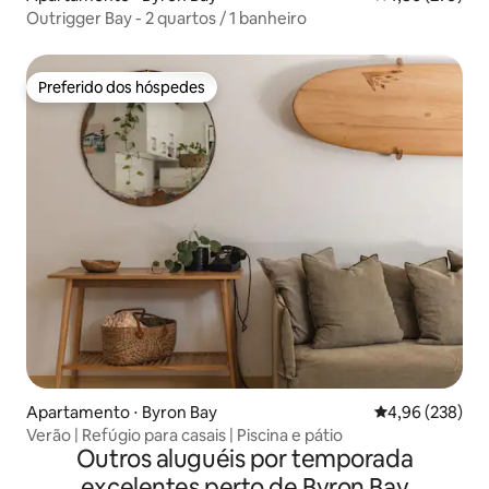
Outrigger Bay - 2 quartos / 1 banheiro
Preferido dos hóspedes
Preferido dos hóspedes
Apartamento ⋅ Byron Bay
4,96 de uma ava
4,96 (238)
Verão | Refúgio para casais | Piscina e pátio
Outros aluguéis por temporada
excelentes perto de Byron Bay