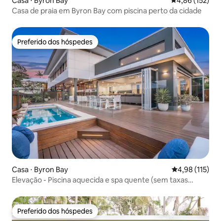
Casa ⋅ Byron Bay
4,86 de uma av
4,86 (152)
Casa de praia em Byron Bay com piscina perto da cidade
Preferido dos hóspedes
Preferido dos hóspedes
Casa ⋅ Byron Bay
4,98 de uma av
4,98 (115)
Elevação - Piscina aquecida e spa quente (sem taxas
extras)
Preferido dos hóspedes
Preferido dos hóspedes