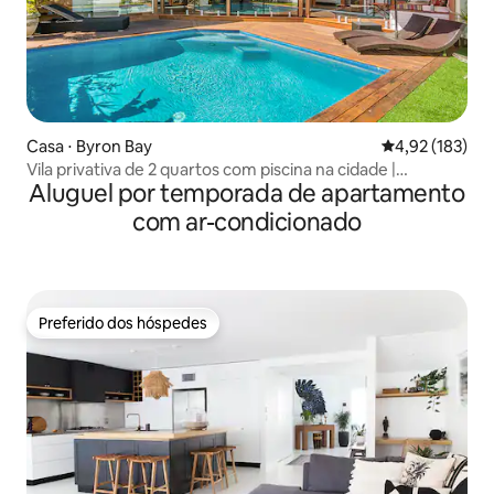
Casa ⋅ Byron Bay
4,92 de uma av
4,92 (183)
Vila privativa de 2 quartos com piscina na cidade |
Aluguel por temporada de apartamento
Caminhe até as praias
com ar-condicionado
Preferido dos hóspedes
Preferido dos hóspedes