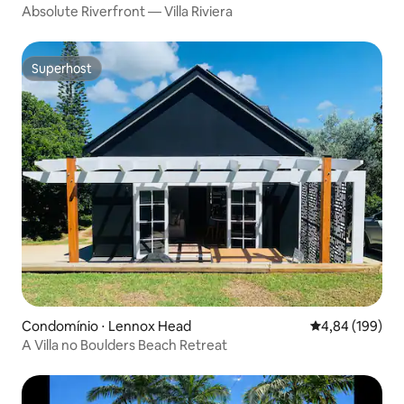
Absolute Riverfront — Villa Riviera
Superhost
Superhost
Condomínio ⋅ Lennox Head
4,84 de uma av
4,84 (199)
A Villa no Boulders Beach Retreat