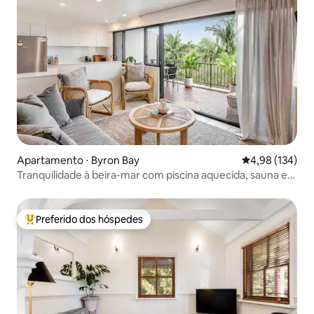
Apartamento ⋅ Byron Bay
4,98 de uma av
4,98 (134)
Tranquilidade à beira-mar com piscina aquecida, sauna e
academia
Preferido dos hóspedes
Entre os melhores preferidos dos hóspedes