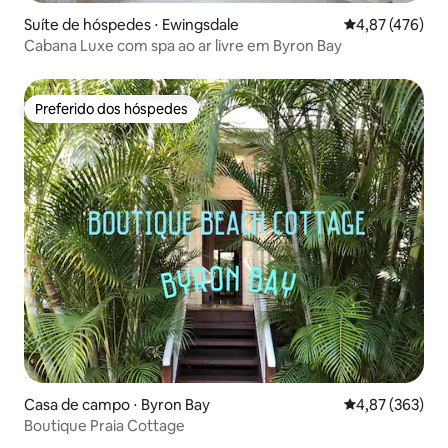
Suíte de hóspedes ⋅ Ewingsdale
4,87 de uma av
4,87 (476)
Cabana Luxe com spa ao ar livre em Byron Bay
Preferido dos hóspedes
Preferido dos hóspedes
Casa de campo ⋅ Byron Bay
4,87 de uma av
4,87 (363)
Boutique Praia Cottage