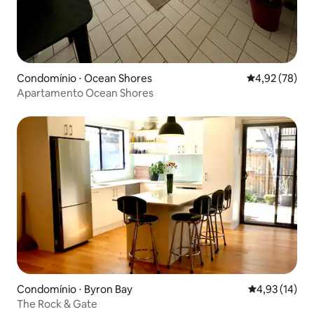
Condomínio ⋅ Ocean Shores
4,92 de uma a
4,92 (78)
Apartamento Ocean Shores
Condomínio ⋅ Byron Bay
4,93 de uma a
4,93 (14)
The Rock & Gate