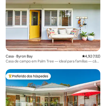
Casa ⋅ Byron Bay
4,92 de uma av
4,92 (132)
Casa de campo em Palm Tree — ideal para famílias — cães
são bem-vindos
Preferido dos hóspedes
Entre os melhores preferidos dos hóspedes