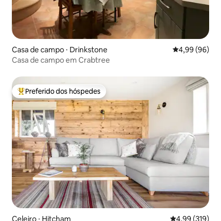
Casa de campo ⋅ Drinkstone
4,99 de uma av
4,99 (96)
Casa de campo em Crabtree
Preferido dos hóspedes
Entre os melhores preferidos dos hóspedes
Celeiro ⋅ Hitcham
4,99 de uma av
4,99 (319)