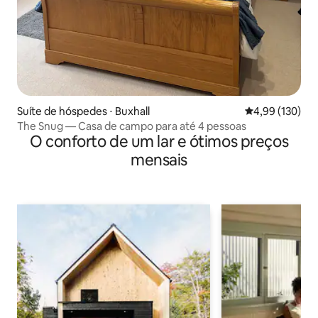
Suíte de hóspedes ⋅ Buxhall
4,99 de uma av
4,99 (130)
The Snug — Casa de campo para até 4 pessoas
O conforto de um lar e ótimos preços
mensais