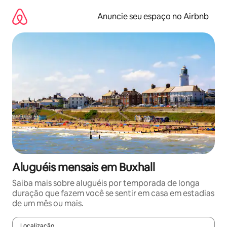
Pular
para
Anuncie seu espaço no Airbnb
o
conteúdo
Aluguéis mensais em Buxhall
Saiba mais sobre aluguéis por temporada de longa
duração que fazem você se sentir em casa em estadias
de um mês ou mais.
Localização