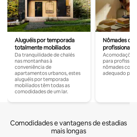
Aluguéis por temporada
Nômades digit
totalmente mobiliados
profissionais 
Da tranquilidade de chalés
Acomodações c
nas montanhas à
para profission
conveniência de
nômades com W
apartamentos urbanos, estes
adequado para 
aluguéis por temporada
mobiliados têm todas as
comodidades de um lar.
Comodidades e vantagens de estadias
mais longas