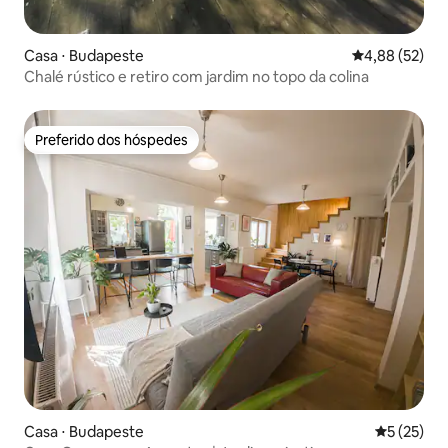
Casa ⋅ Budapeste
4,88 de uma a
4,88 (52)
Chalé rústico e retiro com jardim no topo da colina
Preferido dos hóspedes
Preferido dos hóspedes
Casa ⋅ Budapeste
5 de uma a
5 (25)