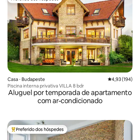
Preferido dos hóspedes
Casa ⋅ Budapeste
4,93 de uma av
4,93 (194)
Piscina interna privativa VILLA 8 bdr
Aluguel por temporada de apartamento
com ar-condicionado
Preferido dos hóspedes
Entre os melhores preferidos dos hóspedes