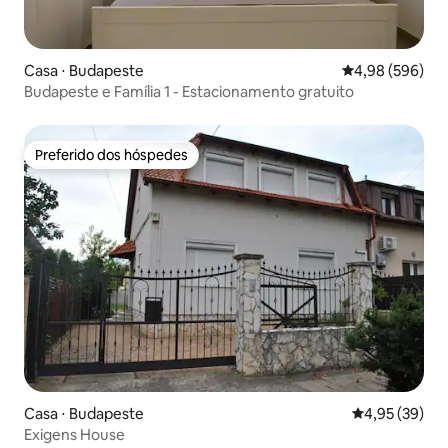
Casa ⋅ Budapeste
4,98 de uma ava
4,98 (596)
Budapeste e Família 1 - Estacionamento gratuito
Preferido dos hóspedes
Preferido dos hóspedes
Casa ⋅ Budapeste
4,95 de uma a
4,95 (39)
Exigens House