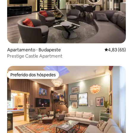
Apartamento ⋅ Budapeste
4,83 de uma a
4,83 (65)
Prestige Castle Apartment
Preferido dos hóspedes
Preferido dos hóspedes