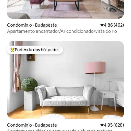
Condomínio ⋅ Budapeste
4,86 de uma av
4,86 (462)
Apartamento encantador/Ar condicionado/vista do rio
Preferido dos hóspedes
Entre os melhores preferidos dos hóspedes
Condomínio ⋅ Budapeste
4,95 de uma ava
4,95 (628)