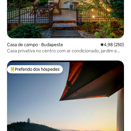
Casa de campo ⋅ Budapeste
4,98 de uma ava
4,98 (250)
Casa privativa no centro com ar condicionado, jardim e
garagem
Preferido dos hóspedes
Entre os melhores preferidos dos hóspedes