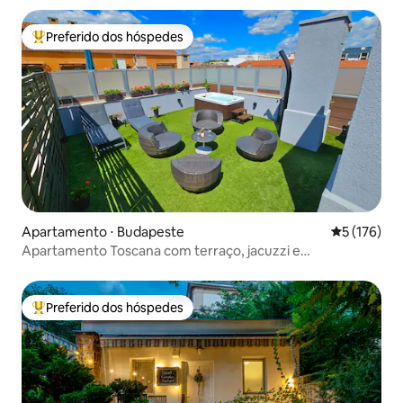
Preferido dos hóspedes
Entre os melhores preferidos dos hóspedes
Apartamento ⋅ Budapeste
5 de uma av
5 (176)
Apartamento Toscana com terraço, jacuzzi e
estacionamento gratuito
Preferido dos hóspedes
Entre os melhores preferidos dos hóspedes