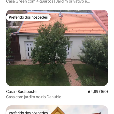
Casa Green com 4 quartos | Jardim privativo e
estacionamento gratuito
Preferido dos hóspedes
Preferido dos hóspedes
Casa ⋅ Budapeste
4,89 de uma av
4,89 (160)
Casa com jardim no rio Danúbio
Preferido dos hóspedes