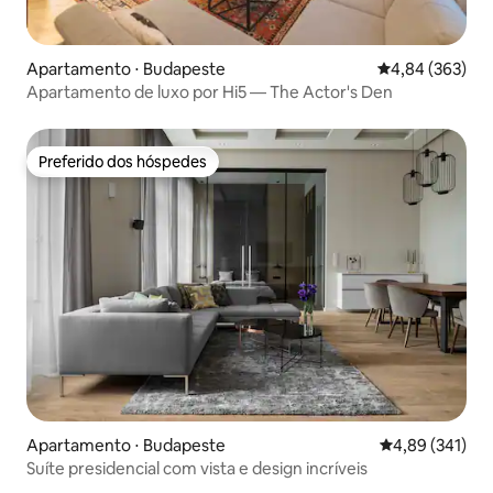
Apartamento ⋅ Budapeste
4,84 de uma ava
4,84 (363)
Apartamento de luxo por Hi5 — The Actor's Den
Preferido dos hóspedes
Preferido dos hóspedes
Apartamento ⋅ Budapeste
4,89 de uma av
4,89 (341)
Suíte presidencial com vista e design incríveis