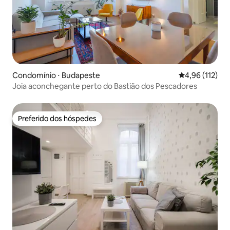
Condomínio ⋅ Budapeste
4,96 de uma av
4,96 (112)
Joia aconchegante perto do Bastião dos Pescadores
Preferido dos hóspedes
Preferido dos hóspedes