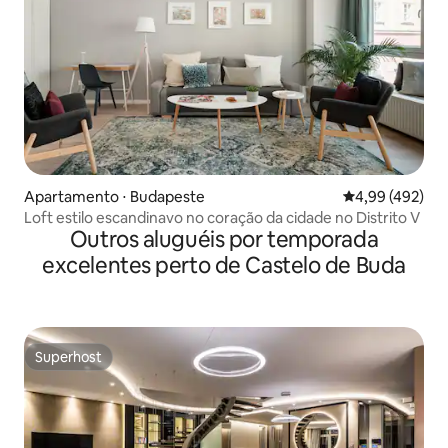
Apartamento ⋅ Budapeste
4,99 de uma av
4,99 (492)
Loft estilo escandinavo no coração da cidade no Distrito V
Outros aluguéis por temporada
excelentes perto de Castelo de Buda
Superhost
Superhost