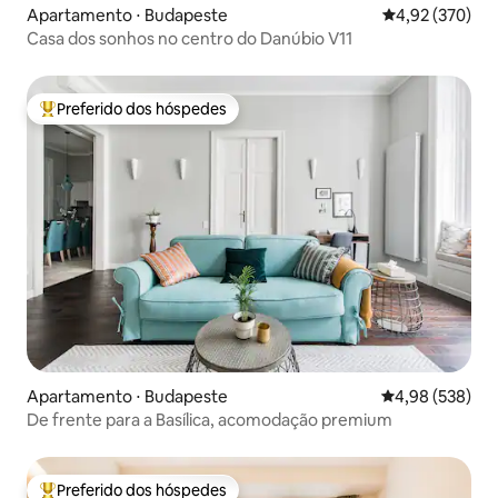
Apartamento ⋅ Budapeste
4,92 de uma av
4,92 (370)
Casa dos sonhos no centro do Danúbio V11
Preferido dos hóspedes
Entre os melhores preferidos dos hóspedes
Apartamento ⋅ Budapeste
4,98 de uma ava
4,98 (538)
De frente para a Basílica, acomodação premium
Preferido dos hóspedes