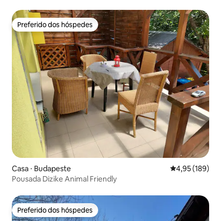
Preferido dos hóspedes
Preferido dos hóspedes
Casa ⋅ Budapeste
4,95 de uma av
4,95 (189)
Pousada Dizike Animal Friendly
Preferido dos hóspedes
Preferido dos hóspedes