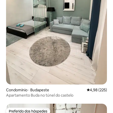
Condomínio ⋅ Budapeste
4,98 de uma av
4,98 (225)
Apartamento Buda no túnel do castelo
Preferido dos hóspedes