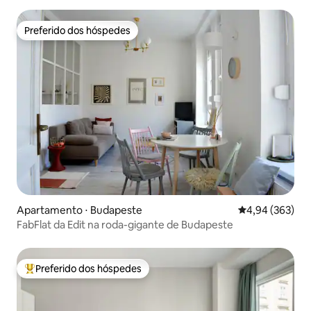
Preferido dos hóspedes
Preferido dos hóspedes
Apartamento ⋅ Budapeste
4,94 de uma ava
4,94 (363)
FabFlat da Edit na roda-gigante de Budapeste
Preferido dos hóspedes
Entre os melhores preferidos dos hóspedes