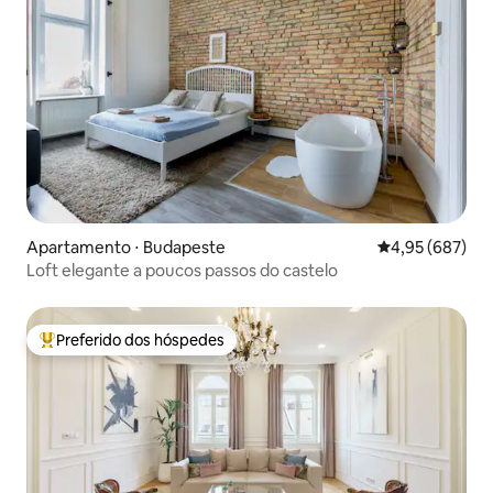
Apartamento ⋅ Budapeste
4,95 de uma ava
4,95 (687)
Loft elegante a poucos passos do castelo
Preferido dos hóspedes
Entre os melhores preferidos dos hóspedes