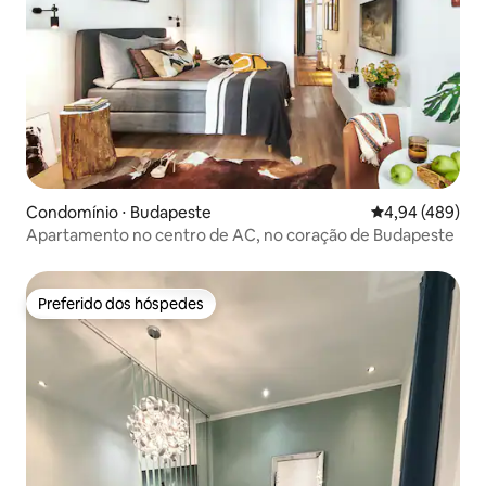
Condomínio ⋅ Budapeste
4,94 de uma ava
4,94 (489)
Apartamento no centro de AC, no coração de Budapeste
Preferido dos hóspedes
Preferido dos hóspedes