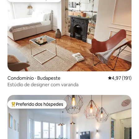
Preferido dos hóspedes
Condomínio ⋅ Budapeste
4,97 de uma av
4,97 (191)
Estúdio de designer com varanda
Preferido dos hóspedes
Entre os melhores preferidos dos hóspedes