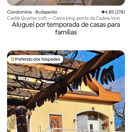
Condomínio ⋅ Budapeste
4,85 de uma av
4,85 (278)
Castle Quarter Loft — Cama king, ponte da Cadeia 1min
Aluguel por temporada de casas para
famílias
Preferido dos hóspedes
Entre os melhores preferidos dos hóspedes