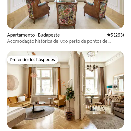
Apartamento ⋅ Budapeste
5 de uma av
5 (263)
Acomodação histórica de luxo perto de pontos de
referência do centro da cidade
Preferido dos hóspedes
Preferido dos hóspedes