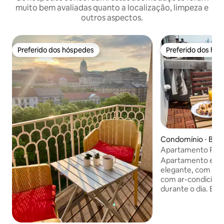
muito bem avaliadas quanto a localização, limpeza e
outros aspectos.
Preferido dos hóspedes
Preferido dos hó
Preferido dos hóspedes
Preferido dos hó
Condomínio ⋅ Bud
Apartamento Pre
terraço, vista par
Apartamento espa
elegante, com sala
com ar-condiciona
durante o dia. Ba
sanitário, outro va
pequeno terraço c
Danúbio, tetos alt