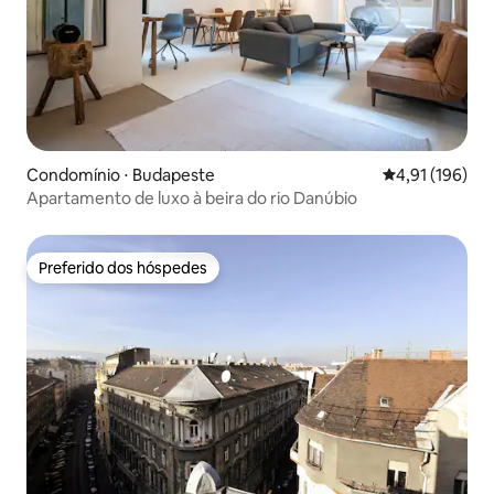
Condomínio ⋅ Budapeste
4,91 de uma av
4,91 (196)
Apartamento de luxo à beira do rio Danúbio
Preferido dos hóspedes
Preferido dos hóspedes