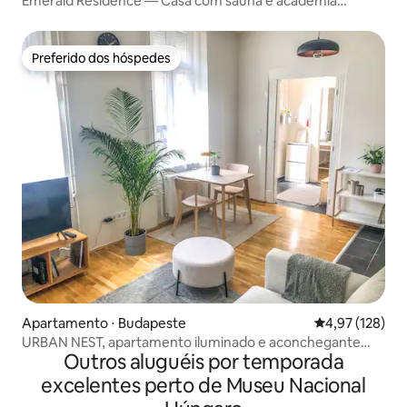
Emerald Residence — Casa com sauna e academia
gratuitos
Preferido dos hóspedes
Preferido dos hóspedes
Apartamento ⋅ Budapeste
4,97 de uma av
4,97 (128)
URBAN NEST, apartamento iluminado e aconchegante
Outros aluguéis por temporada
com espaço de trabalho
excelentes perto de Museu Nacional