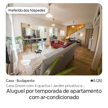
Preferido dos hóspedes
Preferido dos hóspedes
Casa ⋅ Budapeste
5 de uma a
5 (25)
Casa Green com 4 quartos | Jardim privativo e
Aluguel por temporada de apartamento
estacionamento gratuito
com ar-condicionado