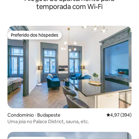
temporada com Wi-Fi
Preferido dos hóspedes
Preferido dos hóspedes
Condomínio ⋅ Budapeste
4,97 de uma ava
4,97 (394)
Uma joia no Palace District, sauna, etc.