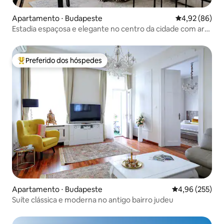
Apartamento ⋅ Budapeste
4,92 de uma a
4,92 (86)
Estadia espaçosa e elegante no centro da cidade com ar-
condicionado e conforto
Preferido dos hóspedes
Entre os melhores preferidos dos hóspedes
Apartamento ⋅ Budapeste
4,96 de uma av
4,96 (255)
Suíte clássica e moderna no antigo bairro judeu