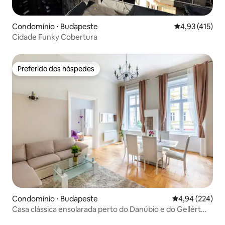
Condomínio ⋅ Budapeste
4,93 de uma av
4,93 (415)
Cidade Funky Cobertura
Preferido dos hóspedes
Preferido dos hóspedes
Condomínio ⋅ Budapeste
4,94 de uma ava
4,94 (224)
Casa clássica ensolarada perto do Danúbio e do Gellért
Spa