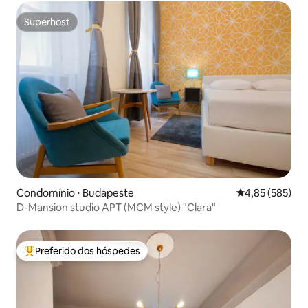
Superhost
Superhost
Condomínio ⋅ Budapeste
4,85 de uma av
4,85 (585)
D-Mansion studio APT (MCM style) "Clara"
Preferido dos hóspedes
Entre os melhores preferidos dos hóspedes