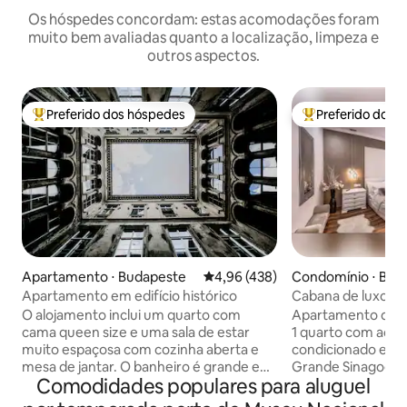
Os hóspedes concordam: estas acomodações foram
muito bem avaliadas quanto a localização, limpeza e
outros aspectos.
Preferido dos hóspedes
Preferido dos 
Entre os melhores preferidos dos hóspedes
Entre os melhore
Apartamento ⋅ Budapeste
4,96 de uma avaliação média de 
4,96 (438)
Condomínio ⋅ Bud
Apartamento em edifício histórico
Cabana de luxo na
com ar-condiciona
O alojamento inclui um quarto com
Apartamento de lu
cama queen size e uma sala de estar
1 quarto com aces
muito espaçosa com cozinha aberta e
condicionado em 
mesa de jantar. O banheiro é grande e
Grande Sinagoga 
Comodidades populares para aluguel
agradável. O apartamento está cheio de
Budapest Eye, Dan
luz, é arejado e tem uma ótima
Basílica ficam a 7 