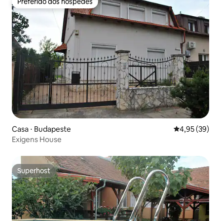
Preferido dos hóspedes
Preferido dos hóspedes
Casa ⋅ Budapeste
4,95 de uma a
4,95 (39)
Exigens House
Superhost
Superhost