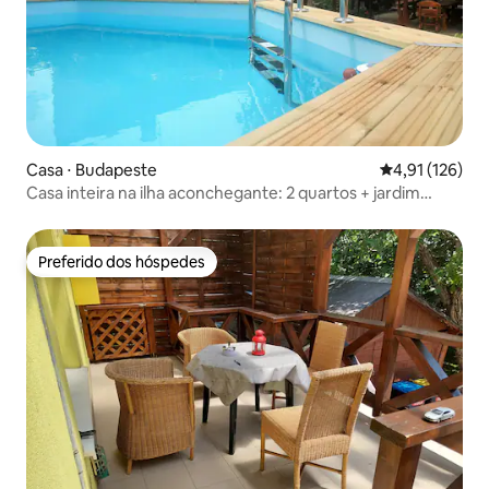
Casa ⋅ Budapeste
4,91 de uma av
4,91 (126)
Casa inteira na ilha aconchegante: 2 quartos + jardim
privativo para 10 pessoas
Preferido dos hóspedes
Preferido dos hóspedes