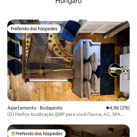
Húngaro
Preferido dos hóspedes
Preferido dos hóspedes
Apartamento ⋅ Budapeste
4,96 de uma av
4,96 (215)
(G) Melhor localização @BP para você/Sauna, AC, SPA
privado
Preferido dos hóspedes
Entre os melhores preferidos dos hóspedes