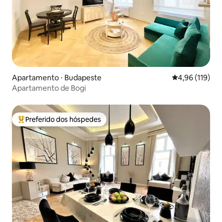
Apartamento ⋅ Budapeste
4,96 de uma av
4,96 (119)
Apartamento de Bogi
Preferido dos hóspedes
Entre os melhores preferidos dos hóspedes