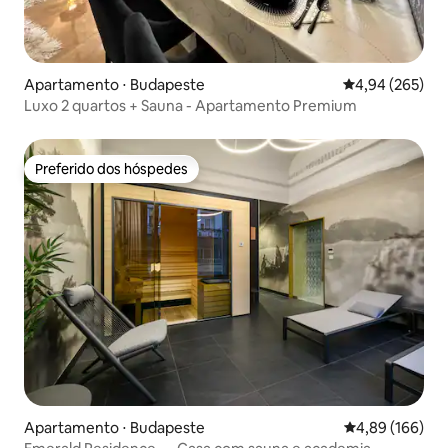
Apartamento ⋅ Budapeste
4,94 de uma ava
4,94 (265)
Luxo 2 quartos + Sauna - Apartamento Premium
Preferido dos hóspedes
Preferido dos hóspedes
Apartamento ⋅ Budapeste
4,89 de uma av
4,89 (166)