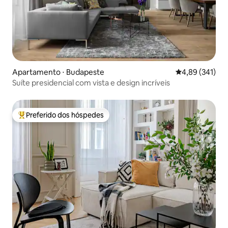
Apartamento ⋅ Budapeste
4,89 de uma av
4,89 (341)
Suíte presidencial com vista e design incríveis
Preferido dos hóspedes
Entre os melhores preferidos dos hóspedes