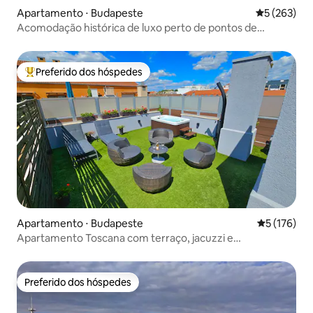
Apartamento ⋅ Budapeste
5 de uma av
5 (263)
Acomodação histórica de luxo perto de pontos de
referência do centro da cidade
Preferido dos hóspedes
Entre os melhores preferidos dos hóspedes
Apartamento ⋅ Budapeste
5 de uma av
5 (176)
Apartamento Toscana com terraço, jacuzzi e
estacionamento gratuito
Preferido dos hóspedes
Preferido dos hóspedes