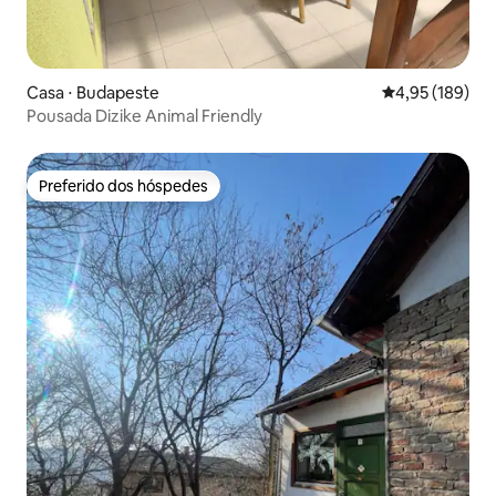
Casa ⋅ Budapeste
4,95 de uma av
4,95 (189)
Pousada Dizike Animal Friendly
Preferido dos hóspedes
Preferido dos hóspedes