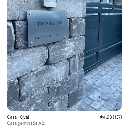
Casa ⋅ Gyál
4,98 de uma av
4,98 (137)
Casa geminada A2.