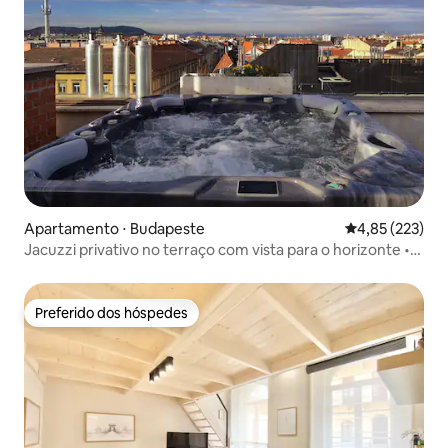
Apartamento ⋅ Budapeste
4,85 de uma av
4,85 (223)
Jacuzzi privativo no terraço com vista para o horizonte •
Cobertura de luxo
Preferido dos hóspedes
Preferido dos hóspedes