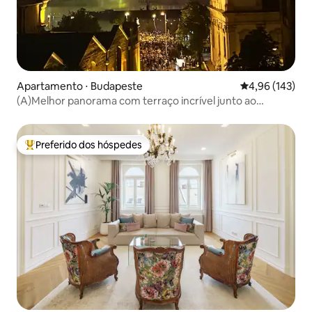
Apartamento ⋅ Budapeste
4,96 de uma av
4,96 (143)
(A)Melhor panorama com terraço incrível junto ao
Danúbio
Preferido dos hóspedes
Entre os melhores preferidos dos hóspedes