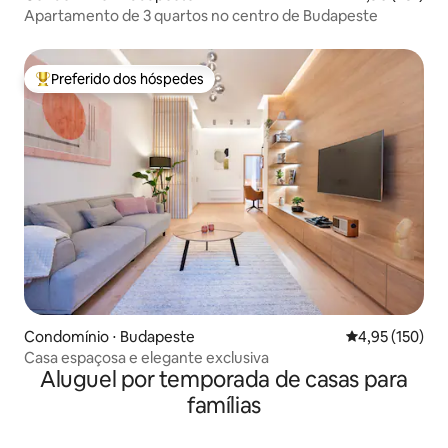
Apartamento de 3 quartos no centro de Budapeste
Preferido dos hóspedes
Entre os melhores preferidos dos hóspedes
Condomínio ⋅ Budapeste
4,95 de uma av
4,95 (150)
Casa espaçosa e elegante exclusiva
Aluguel por temporada de casas para
famílias