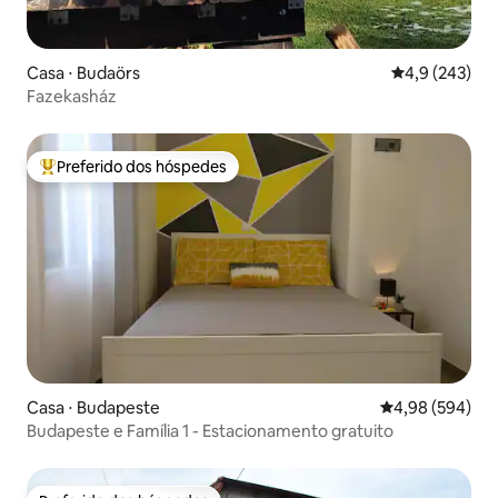
Casa ⋅ Budaörs
4,9 de uma av
4,9 (243)
Fazekasház
Preferido dos hóspedes
Entre os melhores preferidos dos hóspedes
Casa ⋅ Budapeste
4,98 de uma ava
4,98 (594)
Budapeste e Família 1 - Estacionamento gratuito