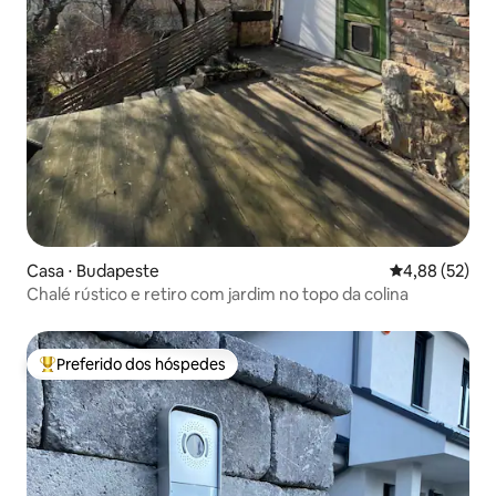
Casa ⋅ Budapeste
4,88 de uma a
4,88 (52)
Chalé rústico e retiro com jardim no topo da colina
Preferido dos hóspedes
Entre os melhores preferidos dos hóspedes