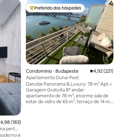
Apartame
Preferido dos hóspedes
Prefe
os hóspedes
Entre os melhores preferidos dos hóspedes
Entre o
Studio 95
estacio
Desfrute 
históric
Budapes
elegante
equipado
opções d
"Semmelw
aprox. 8 
ções
é de 9 m
Condomínio ⋅ Budapeste
4,92 de uma avaliação 
4,92 (221)
estão na
Universit
Apartamento Duna-Pest
pé. O apa
Danube Panorama & Luxury: 78 m² Apt +
está tot
Garagem Gratuita 8º andar:
ideal par
apartamento de 78 m², enorme sala de
estar de vidro de 65 m², terraço de 14 m².
Segurança: Serviço de segurança e
proteção profissional 24h. Garagem:
estacionamento subterrâneo gratuito
,98 de uma avaliação média de 5, 183 avaliações
4,98 (183)
com acesso direto ao elevador da
na perto
unidade. Localização: Padaria e cafés no
moderno e
prédio, caixa eletrônico ao lado. Extras: