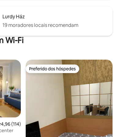
Lurdy Ház
19 moradores locais recomendam
 Wi-Fi
Preferido dos hóspedes
os hóspedes
Preferido dos hóspedes
,96 de uma avaliação média de 5, 114 avaliações
4,96 (114)
 center
ções