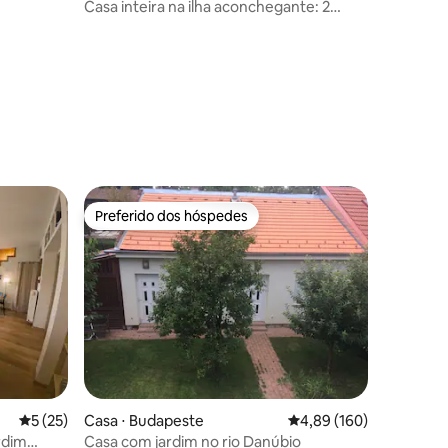
Casa inteira na ilha aconchegante: 2
quartos + jardim privativo para 10
pessoas
Preferido dos hóspedes
Preferido dos hóspedes
5 de uma avaliação média de 5, 25 avaliações
5 (25)
Casa ⋅ Budapeste
4,89 de uma avaliação 
4,89 (160)
rdim
Casa com jardim no rio Danúbio