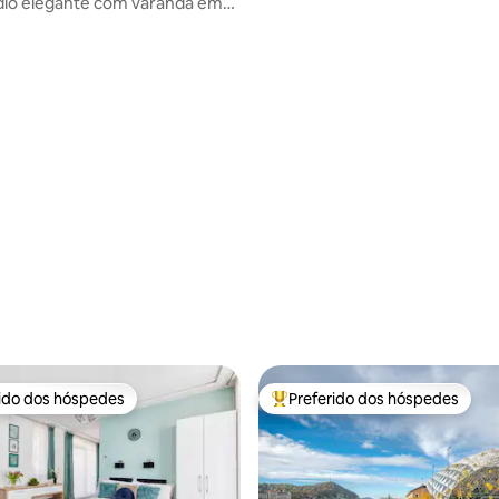
dio elegante com varanda em
clássica
rido dos hóspedes
Preferido dos hóspedes
 melhores preferidos dos hóspedes
Entre os melhores preferidos d