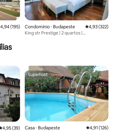
ções
,94 de uma avaliação média de 5, 195 avaliações
4,94 (195)
Condomínio ⋅ Budapeste
4,93 de uma avaliação 
4,93 (322)
King str Prestige | 2 quartos |
Estacionamento gratuito
lias
Superhost
Superhost
ções
Casa ⋅ Budapeste
4,91 de uma avaliação 
4,91 (126)
4,95 de uma avaliação média de 5, 39 avaliações
4,95 (39)