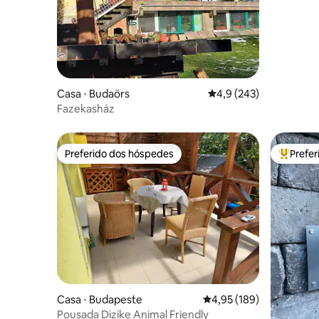
Casa ⋅ Budaörs
4,9 de uma avaliação m
4,9 (243)
Fazekasház
Preferido dos hóspedes
Prefe
Preferido dos hóspedes
Entre os
Casa ⋅ Budapeste
4,95 de uma avaliação m
4,95 (189)
Pousada Dizike Animal Friendly