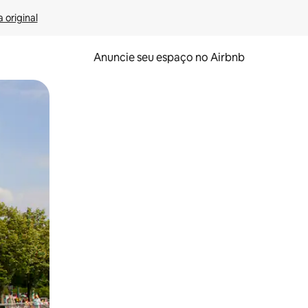
 original
Anuncie seu espaço no Airbnb
 deslizando o dedo na tela.