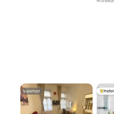
M13-Estú
centro
uma casa 
Superhost
Prefe
Superhost
Entre os