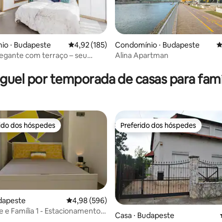
io ⋅ Budapeste
4,92 de uma avaliação média de 5, 185 avalia
4,92 (185)
Condomínio ⋅ Budapeste
4
legante com terraço – seu
Alina Apartman
édia de 5, 147 avaliações
ranquilo
guel por temporada de casas para famí
rido dos hóspedes
Preferido dos hóspedes
 melhores preferidos dos hóspedes
Preferido dos hóspedes
dapeste
4,98 de uma avaliação média de 5, 596 avalia
4,98 (596)
 e Família 1 - Estacionamento
Casa ⋅ Budapeste