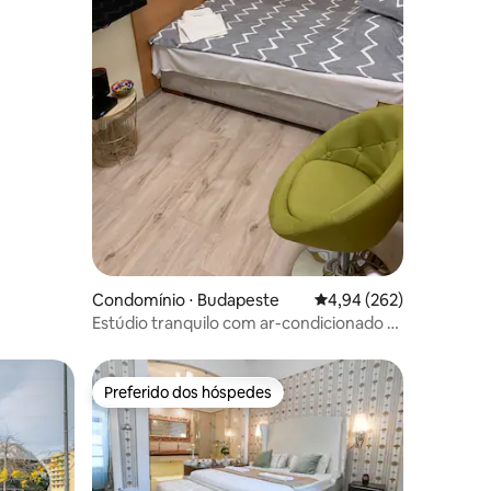
Condomínio ⋅ Budapeste
4,94 de uma avaliação m
4,94 (262)
Estúdio tranquilo com ar-condicionado +
estacionamento
Preferido dos hóspedes
os hóspedes
Preferido dos hóspedes