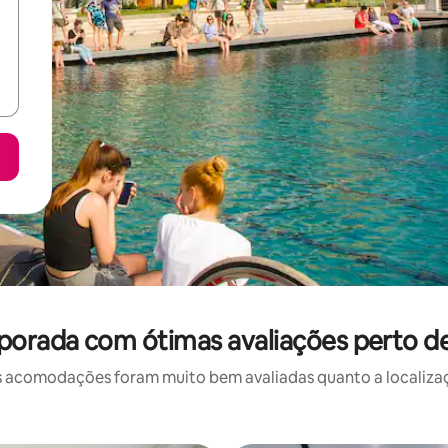
porada com ótimas avaliações perto d
 acomodações foram muito bem avaliadas quanto a localizaçã