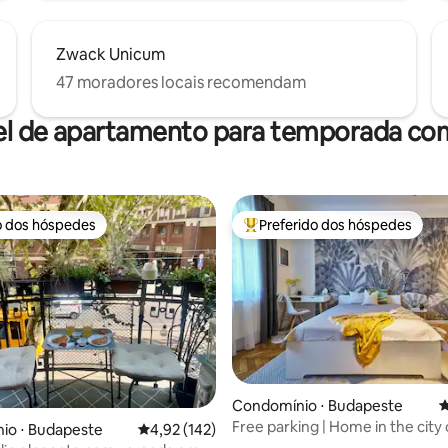
Zwack Unicum
47 moradores locais recomendam
el de apartamento para temporada com
o dos hóspedes
Preferido dos hóspedes
o dos hóspedes
Entre os melhores preferidos d
édia de 5, 112 avaliações
Condomínio ⋅ Budapeste
4
Free parking | Home in the city
io ⋅ Budapeste
4,92 de uma avaliação média de 5, 142 avalia
4,92 (142)