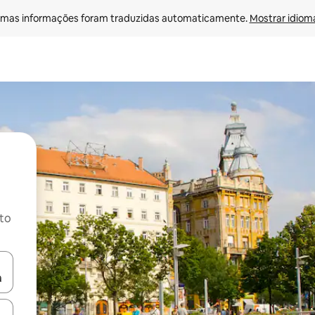
mas informações foram traduzidas automaticamente. 
Mostrar idioma
ito
ore-os usando as seta para cima e para baixo do teclado ou tocando e