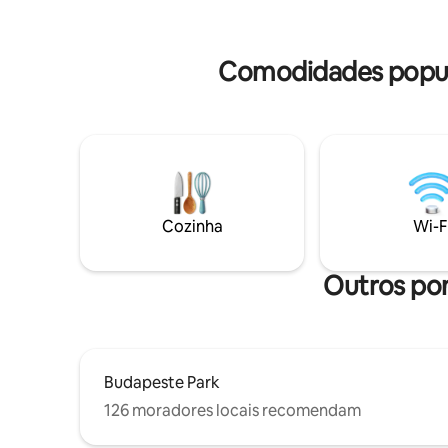
Ferenc es
qualquer ponto da cidade rapidamente.
distância
Nosso apartamento é o seu retiro
café na p
aconchegante na cidade.
Comodidades popula
café, cerv
Cozinha
Wi-F
Outros pon
Budapeste Park
126 moradores locais recomendam