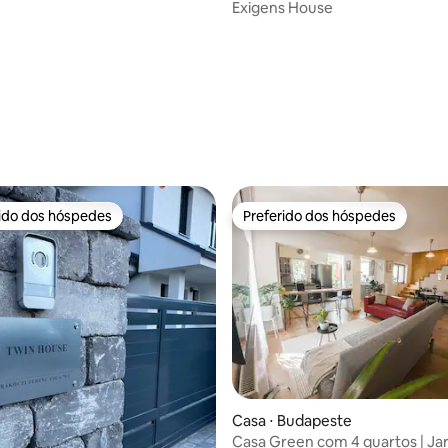
Exigens House
édia de 5, 243 avaliações
rido dos hóspedes
Preferido dos hóspedes
 melhores preferidos dos hóspedes
Preferido dos hóspedes
édia de 5, 189 avaliações
Casa ⋅ Budapeste
Casa Green com 4 quartos | Ja