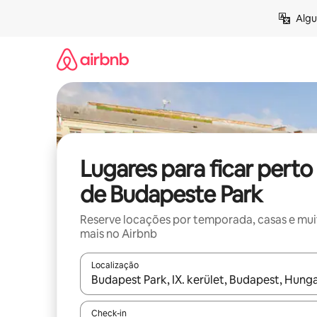
Pular
Algu
para
o
conteúdo
Lugares para ficar perto
de Budapeste Park
Reserve locações por temporada, casas e mu
mais no Airbnb
Localização
Quando os resultados estiverem disponíveis, expl
Check-in