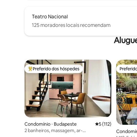
Teatro Nacional
125 moradores locais recomendam
Alugu
Preferido dos hóspedes
Preferid
Entre os melhores preferidos dos hóspedes
Preferid
Condomínio ⋅ Budapeste
5 de uma avaliação m
5 (112)
2 banheiros, massagem, ar-
Condomín
condicionado, perto do Danúbio e do