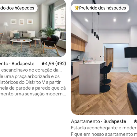
rido dos hóspedes
Preferido dos hóspedes
 melhores preferidos dos hóspedes
Entre os melhores preferidos d
édia de 5, 176 avaliações
nto ⋅ Budapeste
4,99 de uma avaliação média de 5, 492 avalia
4,99 (492)
lo escandinavo no coração da
Distrito V
 uma praça arborizada e os
históricos do Distrito V a partir
nela de parede a parede que dá
amento uma sensação moderna
. Há uma simplicidade calmante
iores, com destaques divertidos
ariedade de almofadas
dade a pé e
Apartamento ⋅ Budapeste
4
conexões fáceis de transporte
Estadia aconchegante e moder
roporto. O Parlamento
do Danúbio
Fique em nosso apartamento 
a Sinagoga e a praça Deák