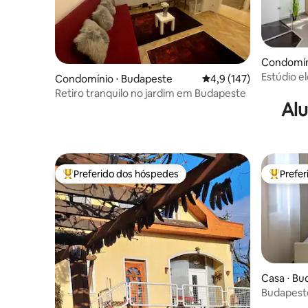
Condomín
Estúdio e
Condomínio ⋅ Budapeste
4,9 de uma avaliação m
4,9 (147)
refúgio t
Retiro tranquilo no jardim em Budapeste
Alu
Preferido dos hóspedes
Prefe
Entre os melhores preferidos dos hóspedes
Entre os
Casa ⋅ Bu
Budapeste
gratuito