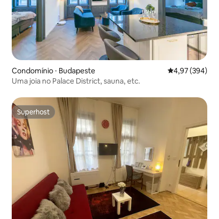
Condomínio ⋅ Budapeste
4,97 de uma ava
4,97 (394)
Uma joia no Palace District, sauna, etc.
Superhost
Superhost