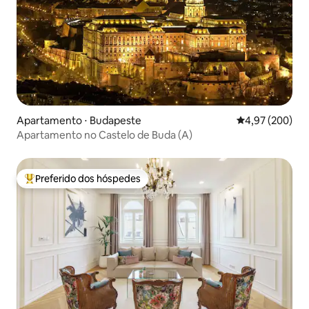
Apartamento ⋅ Budapeste
4,97 de uma ava
4,97 (200)
Apartamento no Castelo de Buda (A)
Preferido dos hóspedes
Entre os melhores preferidos dos hóspedes