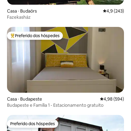
Casa ⋅ Budaörs
4,9 de uma av
4,9 (243)
Fazekasház
Preferido dos hóspedes
Entre os melhores preferidos dos hóspedes
Casa ⋅ Budapeste
4,98 de uma ava
4,98 (594)
Budapeste e Família 1 - Estacionamento gratuito
Preferido dos hóspedes
Preferido dos hóspedes