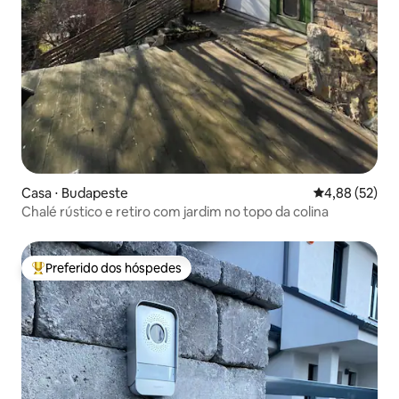
Casa ⋅ Budapeste
4,88 de uma a
4,88 (52)
Chalé rústico e retiro com jardim no topo da colina
Preferido dos hóspedes
Entre os melhores preferidos dos hóspedes