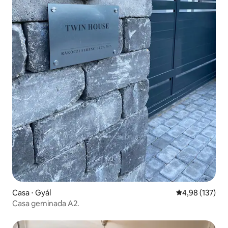
Casa ⋅ Gyál
4,98 de uma av
4,98 (137)
Casa geminada A2.