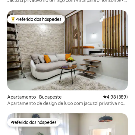
Jacuzzi privativo no terraço com vista para o horizonte •
Cobertura de luxo
Preferido dos hóspedes
Entre os melhores preferidos dos hóspedes
Apartamento ⋅ Budapeste
4,98 de uma ava
4,98 (389)
Apartamento de design de luxo com jacuzzi privativa no
centro da cidade
Preferido dos hóspedes
Preferido dos hóspedes