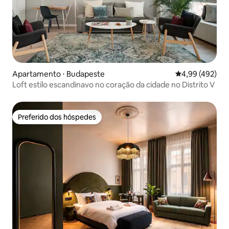
Apartamento ⋅ Budapeste
4,99 de uma av
4,99 (492)
Loft estilo escandinavo no coração da cidade no Distrito V
Preferido dos hóspedes
Preferido dos hóspedes