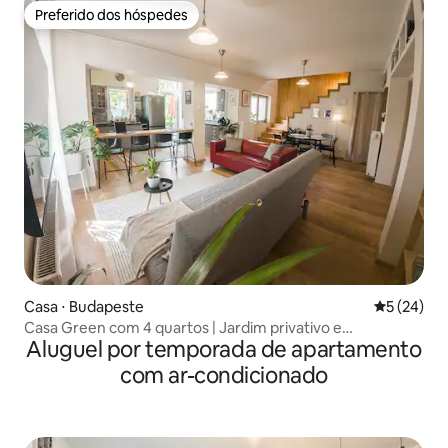
Preferido dos hóspedes
Preferido dos hóspedes
Casa ⋅ Budapeste
5 de uma a
5 (24)
Casa Green com 4 quartos | Jardim privativo e
Aluguel por temporada de apartamento
estacionamento gratuito
com ar-condicionado