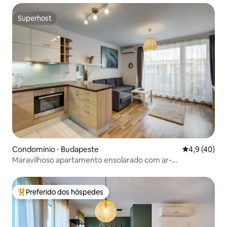
Superhost
Superhost
Condomínio ⋅ Budapeste
4,9 de uma a
4,9 (40)
Maravilhoso apartamento ensolarado com ar-
condicionado
Preferido dos hóspedes
Entre os melhores preferidos dos hóspedes