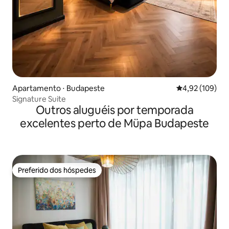
Apartamento ⋅ Budapeste
4,92 de uma av
4,92 (109)
Signature Suite
Outros aluguéis por temporada
excelentes perto de Müpa Budapeste
Preferido dos hóspedes
Preferido dos hóspedes