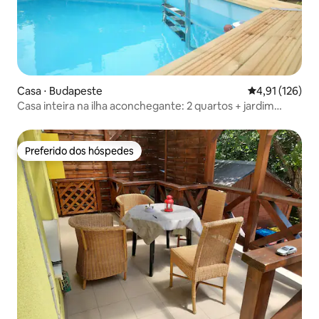
Casa ⋅ Budapeste
4,91 de uma av
4,91 (126)
Casa inteira na ilha aconchegante: 2 quartos + jardim
privativo para 10 pessoas
Preferido dos hóspedes
Preferido dos hóspedes