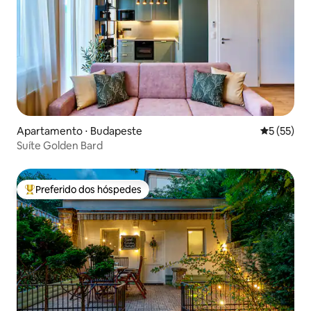
Apartamento ⋅ Budapeste
5 de uma a
5 (55)
Suíte Golden Bard
Preferido dos hóspedes
Entre os melhores preferidos dos hóspedes