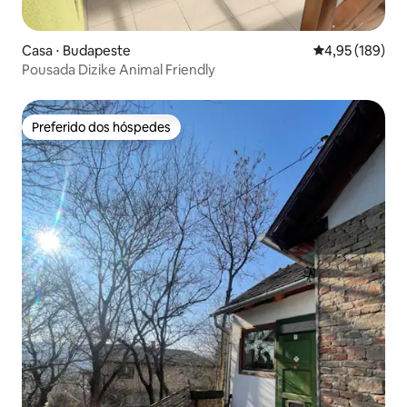
Casa ⋅ Budapeste
4,95 de uma av
4,95 (189)
Pousada Dizike Animal Friendly
Preferido dos hóspedes
Preferido dos hóspedes