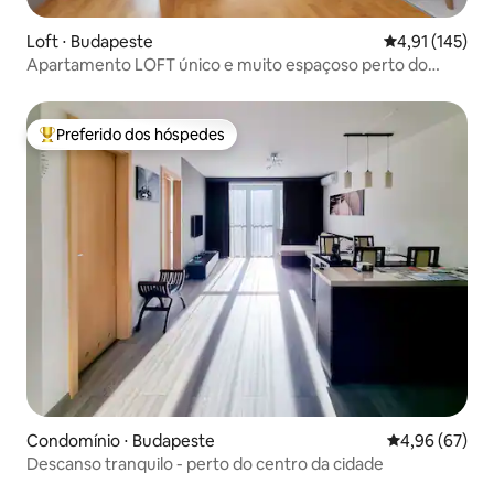
Loft ⋅ Budapeste
4,91 de uma av
4,91 (145)
Apartamento LOFT único e muito espaçoso perto do
Danúbio
Preferido dos hóspedes
Entre os melhores preferidos dos hóspedes
Condomínio ⋅ Budapeste
4,96 de uma a
4,96 (67)
Descanso tranquilo - perto do centro da cidade