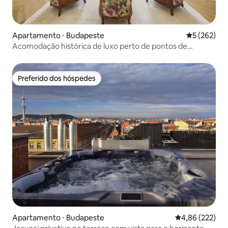
Apartamento ⋅ Budapeste
5 de uma av
5 (262)
Acomodação histórica de luxo perto de pontos de
referência do centro da cidade
Preferido dos hóspedes
Preferido dos hóspedes
Apartamento ⋅ Budapeste
4,86 de uma av
4,86 (222)