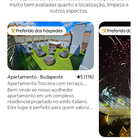
muito bem avaliadas quanto a localização, limpeza e
outros aspectos.
Preferido dos hóspedes
Preferido dos 
Entre os melhores preferidos dos hóspedes
Entre os melhore
Apartamento ⋅ Budapeste
5 de uma avaliação média de 
5 (176)
Apartamento Toscana com terraço,
jacuzzi e estacionamento gratuito
Bem-vindo ao nosso acolhedor
apartamento em um complexo
residencial projetado no estilo italiano.
Este lugar é perfeito para quem valoriza
paz e conforto. A principal característica
é uma espaçosa varanda com uma
jacuzzi, chuveiro ao ar livre,
espreguiçadeiras e uma área de
refeições. O complexo está cercado por