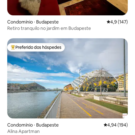
Condomínio ⋅ Budapeste
4,9 de uma av
4,9 (147)
Retiro tranquilo no jardim em Budapeste
Preferido dos hóspedes
Entre os melhores preferidos dos hóspedes
Condomínio ⋅ Budapeste
4,94 de uma av
4,94 (194)
Alina Apartman