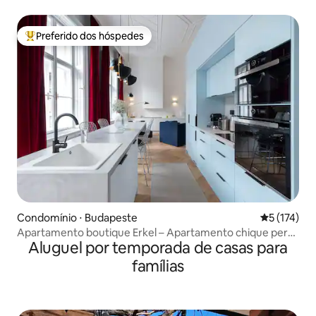
Preferido dos hóspedes
Entre os melhores preferidos dos hóspedes
Condomínio ⋅ Budapeste
5 de uma av
5 (174)
Apartamento boutique Erkel – Apartamento chique perto
Aluguel por temporada de casas para
do Market Hall
famílias