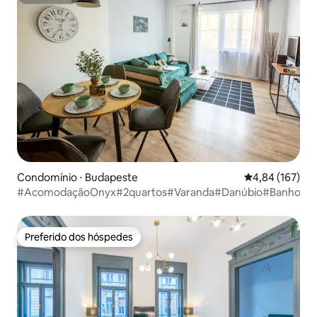
Superhost
Condomínio ⋅ Budapeste
4,84 de uma av
4,84 (167)
#AcomodaçãoOnyx#2quartos#Varanda#Danúbio#BanhoTer
Preferido dos hóspedes
Preferido dos hóspedes