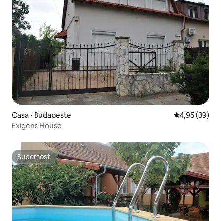
Casa ⋅ Budapeste
4,95 de uma a
4,95 (39)
Exigens House
Superhost
Superhost