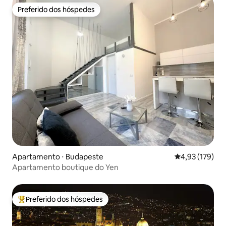
Preferido dos hóspedes
Preferido dos hóspedes
Apartamento ⋅ Budapeste
4,93 de uma av
4,93 (179)
Apartamento boutique do Yen
Preferido dos hóspedes
Entre os melhores preferidos dos hóspedes