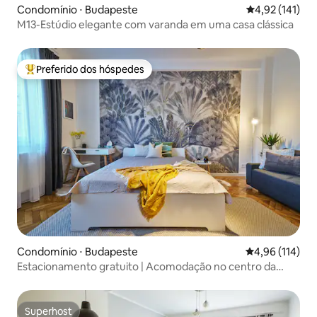
Condomínio ⋅ Budapeste
4,92 de uma av
4,92 (141)
M13-Estúdio elegante com varanda em uma casa clássica
Preferido dos hóspedes
Entre os melhores preferidos dos hóspedes
Condomínio ⋅ Budapeste
4,96 de uma av
4,96 (114)
Estacionamento gratuito | Acomodação no centro da
cidade
Superhost