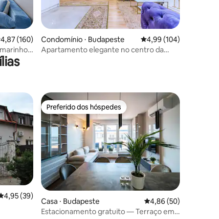
ções
,87 de uma avaliação média de 5, 160 avaliações
4,87 (160)
Condomínio ⋅ Budapeste
4,99 de uma avaliação 
4,99 (104)
-marinho
Apartamento elegante no centro da
lias
cidade Limpo pelo proprietário
Preferido dos hóspedes
Preferido dos hóspedes
ções
4,95 de uma avaliação média de 5, 39 avaliações
4,95 (39)
Casa ⋅ Budapeste
4,86 de uma avaliação
4,86 (50)
Estacionamento gratuito — Terraço em