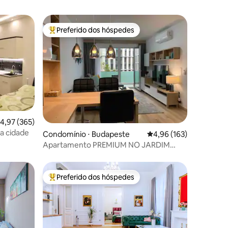
Preferido dos hóspedes
os hóspedes
Entre os melhores preferidos dos hóspedes
ções
,97 de uma avaliação média de 5, 365 avaliações
4,97 (365)
a cidade
Condomínio ⋅ Budapeste
4,96 de uma avaliação 
4,96 (163)
Apartamento PREMIUM NO JARDIM
ACADÊMICO - GARAGEM GRÁTIS!
Preferido dos hóspedes
Entre os melhores preferidos dos hóspedes