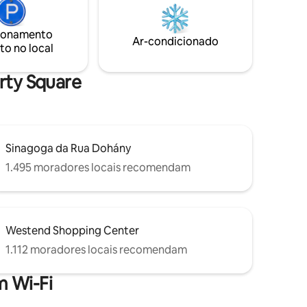
coração da cidade, a 3 minutos a pé do
ina de
Parlamento. Você encontrará algumas
na de
ionamento
recomendações sobre nossos
Ar-condicionado
 cozinhar,
to no local
restaurantes, bares, banhos e clubes
psulas) e
favoritos no apartamento. Tenham uma
ótima estadia e divirtam-se.
erty Square
Sinagoga da Rua Dohány
1.495 moradores locais recomendam
Westend Shopping Center
1.112 moradores locais recomendam
 Wi-Fi