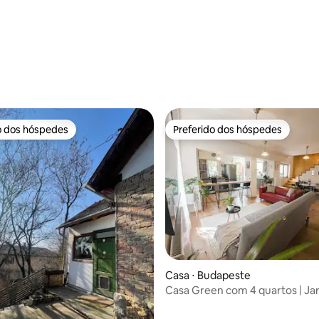
édia de 5, 243 avaliações
o dos hóspedes
Preferido dos hóspedes
o dos hóspedes
Preferido dos hóspedes
édia de 5, 189 avaliações
Casa ⋅ Budapeste
Casa Green com 4 quartos | Ja
privativo e estacionamento gra