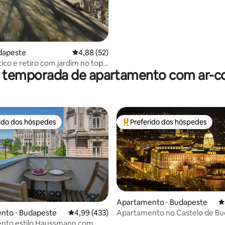
dapeste
4,88 de uma avaliação média de 5, 52 avalia
4,88 (52)
tico e retiro com jardim no topo
r temporada de apartamento com ar-c
rido dos hóspedes
Preferido dos hóspedes
 melhores preferidos dos hóspedes
Entre os melhores preferidos d
Apartamento ⋅ Budapeste
4
Apartamento no Castelo de Bu
édia de 5, 146 avaliações
nto ⋅ Budapeste
4,99 de uma avaliação média de 5, 433 avalia
4,99 (433)
nto estilo Haussmann com