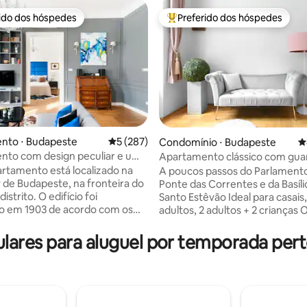
rido dos hóspedes
Preferido dos hóspedes
 melhores preferidos dos hóspedes
Entre os melhores preferidos d
nto ⋅ Budapeste
5 de uma avaliação média de 5, 287 avalia
5 (287)
édia de 5, 560 avaliações
Condomínio ⋅ Budapeste
4
nto com design peculiar e uma
Apartamento clássico com gua
erfeita de velho e novo
volumes gratuito
rtamento está localizado na
A poucos passos do Parlamento
de Budapeste, na fronteira do
Ponte das Correntes e da Basíli
distrito. O edifício foi
Santo Estêvão Ideal para casais, 3
o em 1903 de acordo com os
adultos, 2 adultos + 2 crianças Opções de
 Alfred Wellisch e está em boas
check-in antecipado e checkout
 agora. O elevador leva você
gratuitos, dependendo da
ares para aluguel por temporada perto
imo andar (3º andar), onde você
disponibilidade Armazenamento de
s de cimento originais largos no
bagagens gratuito antes e depo
orredor. No canto do lado
check-in Há estacionamento na rua por
você vai encontrar a porta da
1,5 euros/hora. O estacioname
 apartamento. Ao entrar no
de semana é gratuito. Uma ga