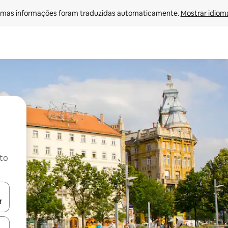
mas informações foram traduzidas automaticamente. 
Mostrar idioma
ito
ore-os usando as seta para cima e para baixo do teclado ou tocando e