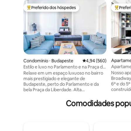
Preferido dos hóspedes
Prefe
Entre os melhores preferidos dos hóspedes
Entre os
Apartame
Condomínio ⋅ Budapeste
4,94 de uma avaliação m
4,94 (560)
Apartame
Estilo e luxo no Parlamento e na Praça da
mistura p
Liberdade
Nosso apa
Relaxe em um espaço luxuoso no bairro
Broadway 
mais prestigiado e elegante de
6º e do 5º 
Budapeste, perto do Parlamento e da
construíd
bela Praça da Liberdade. Alta
planos de
especificação com dois banheiros
condições
privativos, ar condicionado, escritório em
Comodidades popul
até o últ
casa dedicado, cozinha de designer,
vê azulejo
fogão de cinco bocas, fogão de três
chão do c
fornos, multimídia, móveis de designer.
esquerdo 
Belo edifício com vistas encantadoras
frente do
tanto para o pátio interno quanto para os