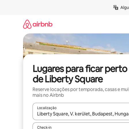
Pular
Algu
para
o
conteúdo
Lugares para ficar perto
de Liberty Square
Reserve locações por temporada, casas e mu
mais no Airbnb
Localização
Quando os resultados estiverem disponíveis, expl
Check-in