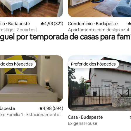
ade. O elevador no
é apenas para ser usado para
pois de chegar, ele tem que ser
 volta para o piso térreo.
édia de 5, 441 avaliações
io ⋅ Budapeste
4,93 de uma avaliação média de 5, 321 avalia
4,93 (321)
Condomínio ⋅ Budapeste
4
restige | 2 quartos |
Apartamento com design azul
guel por temporada de casas para famí
mento gratuito
perto da Ponte Chain com ar-
condicionado
rido dos hóspedes
Preferido dos hóspedes
 melhores preferidos dos hóspedes
Preferido dos hóspedes
dapeste
4,98 de uma avaliação média de 5, 594 avalia
4,98 (594)
 e Família 1 - Estacionamento
Casa ⋅ Budapeste
Exigens House