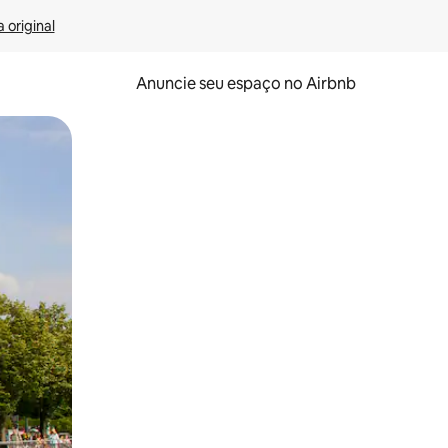
 original
Anuncie seu espaço no Airbnb
 deslizando o dedo na tela.