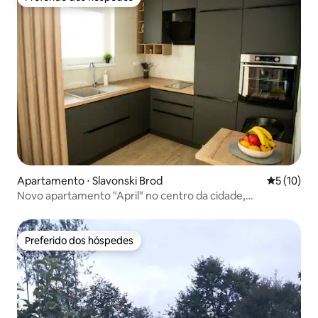
Preferido dos hóspedes
Apartamento ⋅ Slavonski Brod
5 de uma a
5 (10)
Novo apartamento "April" no centro da cidade,
estacionamento gratuito
Preferido dos hóspedes
Preferido dos hóspedes