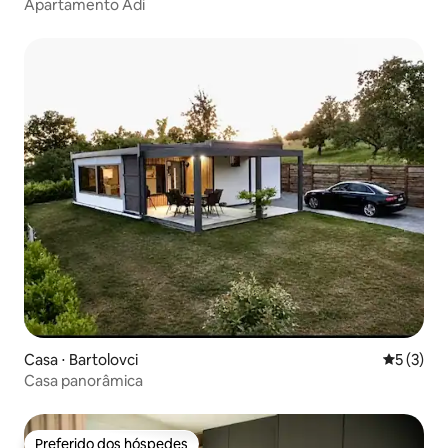
Apartamento Adi
Casa ⋅ Bartolovci
5 de uma 
5 (3)
Casa panorâmica
Preferido dos hóspedes