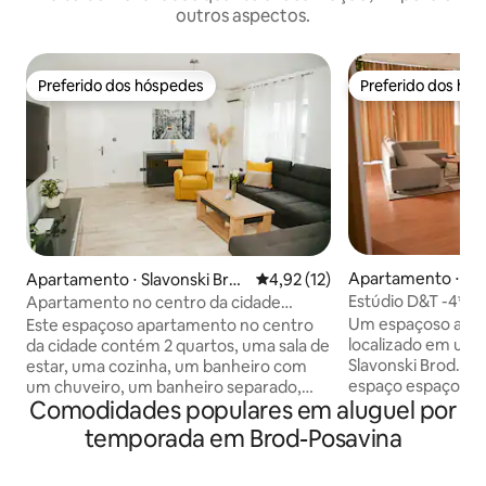
outros aspectos.
Preferido dos hóspedes
Preferido dos hó
Preferido dos hóspedes
Preferido dos hó
Apartamento ⋅ Sla
Apartamento ⋅ Slavonski Bro
4,92 de uma avaliação média de
4,92 (12)
d
d
Estúdio D&T -4* 
Apartamento no centro da cidade
Brandt
Um espaçoso apar
Este espaçoso apartamento no centro
localizado em uma
da cidade contém 2 quartos, uma sala de
Slavonski Brod. O
estar, uma cozinha, um banheiro com
espaço espaçoso 
um chuveiro, um banheiro separado,
Comodidades populares em aluguel por
estar, cozinha, ja
uma lavanderia e uma varanda. Está
banheiro. No estú
equipado com um alto padrão, o que
temporada em Brod-Posavina
tudo o que é neces
tornará a sua estadia agradável e
uma estadia aconc
inesquecível. O apartamento irá recebê-