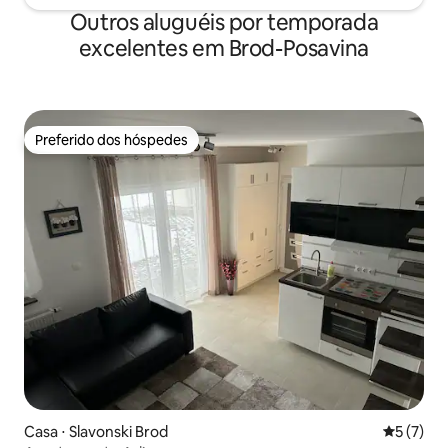
Outros aluguéis por temporada
excelentes em Brod-Posavina
Preferido dos hóspedes
Preferido dos hóspedes
Casa ⋅ Slavonski Brod
5 de uma 
5 (7)