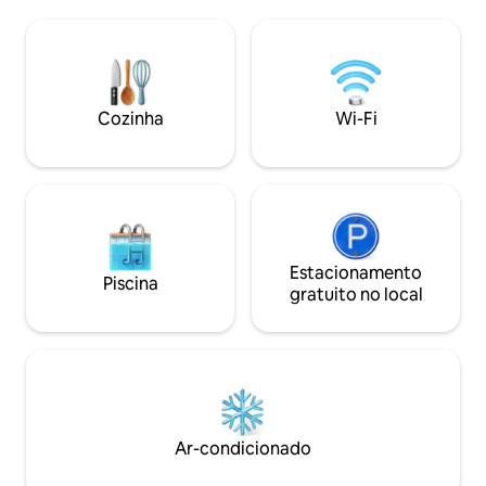
gratuito, Smart T
lo com uma bebida de boas-vindas, café
equipada, ferro de
e mantimentos básicos para sua estadia.
cabelo, máquina de
O apartamento está localizado a um
etc.). Pode acomo
minuto a pé da praça principal da cidade.
e está localizado
A Fortaleza Barroca fica a 5 minutos a pé
térreo. Estaciona
do apartamento. As piscinas da cidade e
Cozinha
Wi-Fi
rua (60hrk [8€]/di
o salão de esportes ficam a 1500 m de
Slavonski Brod!
distância.
Estacionamento
Piscina
gratuito no local
Ar-condicionado