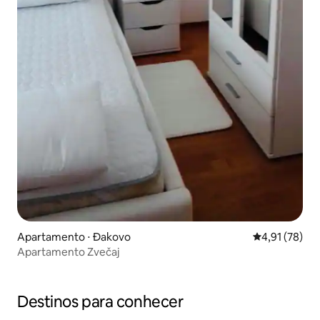
Apartamento ⋅ Đakovo
4,91 de uma a
4,91 (78)
Apartamento Zvečaj
Destinos para conhecer