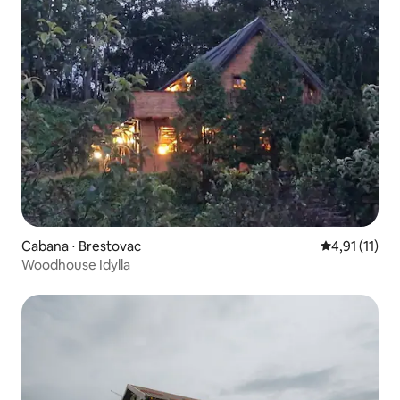
Cabana ⋅ Brestovac
4,91 de uma a
4,91 (11)
Woodhouse Idylla