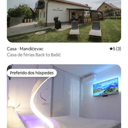
Casa ⋅ Mandićevac
5 de uma 
5 (3)
Casa de férias Back to Bašić
Preferido dos hóspedes
Preferido dos hóspedes