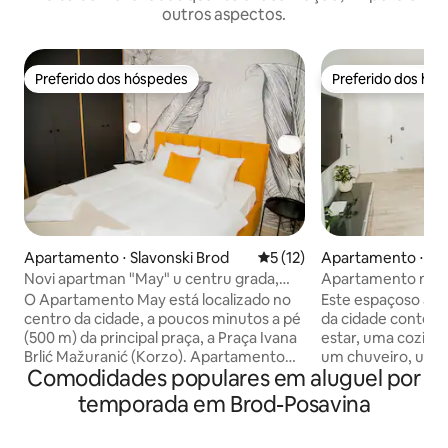
outros aspectos.
Preferido dos hóspedes
Preferido dos hó
Preferido dos hóspedes
Preferido dos hó
Apartamento ⋅ Slavonski Brod
5 de uma avaliação média de
5 (12)
Apartamento ⋅ Sla
d
Novi apartman "May" u centru grada,
Apartamento no c
estacionamento gratuito
Brandt
O Apartamento May está localizado no
Este espaçoso ap
centro da cidade, a poucos minutos a pé
da cidade contém 
(500 m) da principal praça, a Praça Ivana
estar, uma cozinh
Brlić Mažuranić (Korzo). Apartamento
um chuveiro, um 
Comodidades populares em aluguel por
novo no 3º andar de um edifício recém-
uma lavanderia e 
construído em 2024, com interior
equipado com um a
temporada em Brod-Posavina
moderno e equipado com tudo o que é
tornará a sua esta
necessário para uma estadia agradável
inesquecível. O a