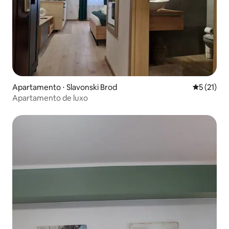
Apartamento ⋅ Slavonski Brod
5 de uma a
5 (21)
Apartamento de luxo