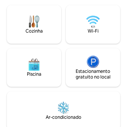
de até 4 pessoas: 2xTV, wi-fi, máquina de
lo com uma bebida
lavar louça, geladeira, forno, exaustor,
e mantimentos bás
louça e talheres, ar condicionado, roupa
O apartamento est
de cama, toalhas, ferro de passar,
minuto a pé da pra
secador de cabelo, cofre, porta anti-
A Fortaleza Barroc
roubo, interfone, elevador... Check-in
do apartamento. As piscinas da cidade e
Cozinha
Wi-Fi
automático. O estacionamento privativo
o salão de esporte
está localizado no pátio do edifício.
distância.
Estacionamento
Piscina
gratuito no local
Ar-condicionado