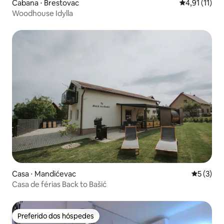
Cabana ⋅ Brestovac
4,91 de uma a
4,91 (11)
Woodhouse Idylla
Casa ⋅ Mandićevac
5 de uma 
5 (3)
Casa de férias Back to Bašić
Preferido dos hóspedes
Preferido dos hóspedes