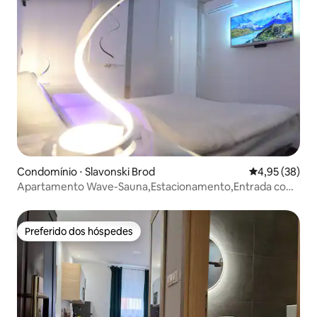
Condomínio ⋅ Slavonski Brod
4,95 de uma a
4,95 (38)
Apartamento Wave-Sauna,Estacionamento,Entrada com
PIN 0-24H
Preferido dos hóspedes
Preferido dos hóspedes