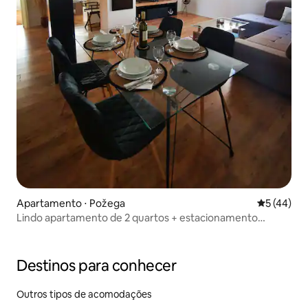
Apartamento ⋅ Požega
5 de uma a
5 (44)
Lindo apartamento de 2 quartos + estacionamento
gratuito
Destinos para conhecer
Outros tipos de acomodações