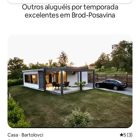
Outros aluguéis por temporada
excelentes em Brod-Posavina
Casa ⋅ Bartolovci
5 de uma 
5 (3)