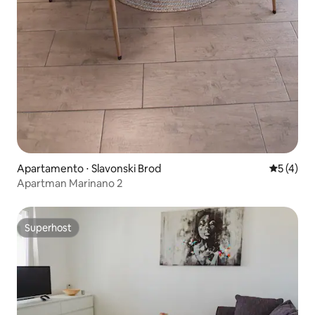
Apartamento ⋅ Slavonski Brod
5 de uma 
5 (4)
Apartman Marinano 2
Superhost
Superhost