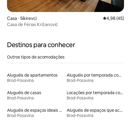
Casa ⋅ Sikirevci
4,98 de uma a
4,98 (45)
Casa de Férias Križanović
Destinos para conhecer
Outros tipos de acomodações
Aluguéis de apartamentos
Aluguéis por temporada com banheira de hidromassagem
Brod-Posavina
Brod-Posavina
Aluguéis de casas
Locações por temporada com piscina
Brod-Posavina
Brod-Posavina
Aluguéis de espaços ideais para famílias
Aluguéis de espaços que aceitam animais de estimação
Brod-Posavina
Brod-Posavina