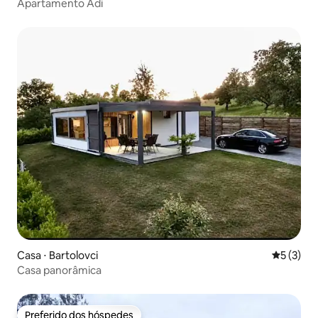
Apartamento Adi
Casa ⋅ Bartolovci
5 de uma 
5 (3)
Casa panorâmica
Preferido dos hóspedes