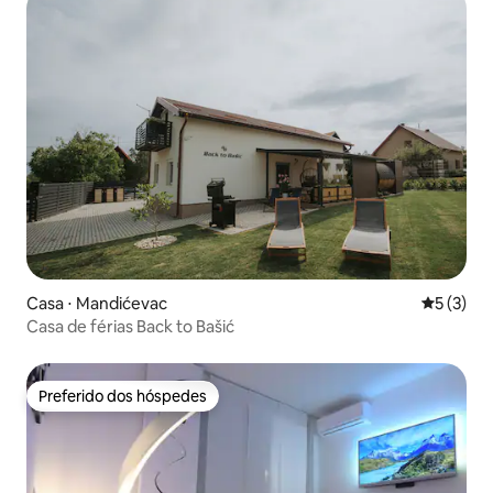
Casa ⋅ Mandićevac
5 de uma 
5 (3)
Casa de férias Back to Bašić
Preferido dos hóspedes
Preferido dos hóspedes