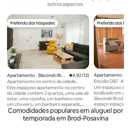
outros aspectos.
Preferido dos hóspedes
Preferido dos hó
Preferido dos hóspedes
Preferido dos hó
Apartamento ⋅ Sla
Apartamento ⋅ Slavonski Bro
4,92 de uma avaliação média de
4,92 (12)
d
d
Estúdio D&T -4* 
Apartamento no centro da cidade
Brandt
Um espaçoso apar
Este espaçoso apartamento no centro
localizado em uma
da cidade contém 2 quartos, uma sala de
Slavonski Brod. O
estar, uma cozinha, um banheiro com
espaço espaçoso 
um chuveiro, um banheiro separado,
Comodidades populares em aluguel por
estar, cozinha, ja
uma lavanderia e uma varanda. Está
banheiro. No estú
equipado com um alto padrão, o que
temporada em Brod-Posavina
tudo o que é neces
tornará a sua estadia agradável e
uma estadia aconc
inesquecível. O apartamento irá recebê-