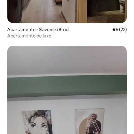
Apartamento ⋅ Slavonski Brod
5 de uma a
5 (22)
Apartamento de luxo