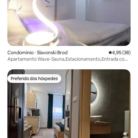
Condomínio ⋅ Slavonski Brod
4,95 de uma a
4,95 (38)
Apartamento Wave-Sauna,Estacionamento,Entrada com
PIN 0-24H
Preferido dos hóspedes
Preferido dos hóspedes