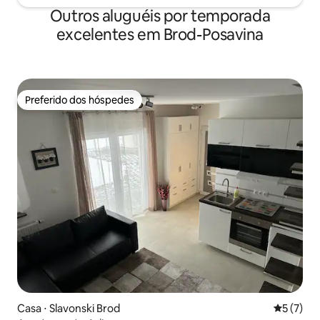
Outros aluguéis por temporada
excelentes em Brod-Posavina
Preferido dos hóspedes
Preferido dos hóspedes
Casa ⋅ Slavonski Brod
5 de uma 
5 (7)