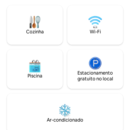
gratuito, Smart T
lo com uma bebida de boas-vindas, café
equipada, ferro de
e mantimentos básicos para sua estadia.
cabelo, máquina de
O apartamento está localizado a um
etc.). Pode acomo
minuto a pé da praça principal da cidade.
e está localizado
A Fortaleza Barroca fica a 5 minutos a pé
térreo. Estaciona
do apartamento. As piscinas da cidade e
Cozinha
Wi-Fi
rua (60hrk [8€]/di
o salão de esportes ficam a 1500 m de
Slavonski Brod!
distância.
Estacionamento
Piscina
gratuito no local
Ar-condicionado