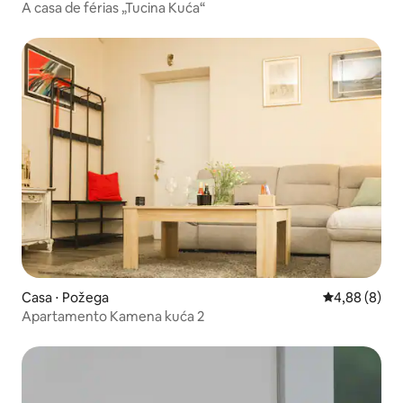
A casa de férias „Tucina Kuća“
Casa ⋅ Požega
4,88 de uma 
4,88 (8)
Apartamento Kamena kuća 2