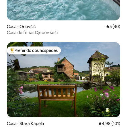
Casa ⋅ Oriovčić
5 de uma a
5 (40)
Casa de férias Djedov šešir
Preferido dos hóspedes
Entre os melhores preferidos dos hóspedes
Casa ⋅ Stara Kapela
4,98 de uma av
4,98 (101)