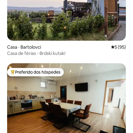
Casa ⋅ Bartolovci
5 de uma a
5 (95)
Casa de férias - Brdski kutak!
Preferido dos hóspedes
Entre os melhores preferidos dos hóspedes