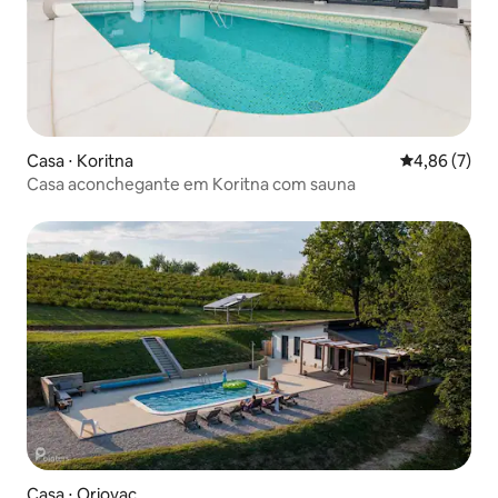
Casa ⋅ Koritna
4,86 de uma 
4,86 (7)
Casa aconchegante em Koritna com sauna
Casa ⋅ Oriovac