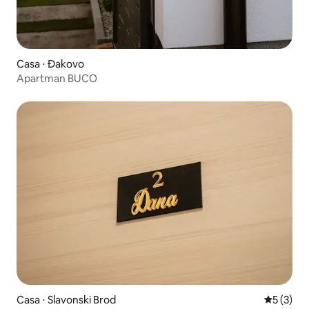
Casa ⋅ Đakovo
Apartman BUCO
Casa ⋅ Slavonski Brod
5 de uma 
5 (3)