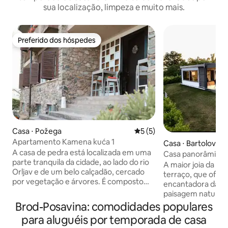
sua localização, limpeza e muito mais.
Preferido dos hóspedes
Preferido dos hóspedes
Casa ⋅ Požega
5 de uma avaliação média d
5 (5)
Apartamento Kamena kuća 1
Casa ⋅ Bartolovci
A casa de pedra está localizada em uma
Casa panorâmica
parte tranquila da cidade, ao lado do rio
A maior joia da no
Orljav e de um belo calçadão, cercado
terraço, que ofer
por vegetação e árvores. É composto
encantadora das 
por um piso térreo que contém dois
paisagem natural i
apartamentos. O terreno esportivo e o
preparando especi
Brod-Posavina: comodidades populares
parque infantil ficam a 2 minutos a pé da
churrasqueira enq
para aluguéis por temporada de casa
Stone House. A casa de pedra é
sobre a paisagem.