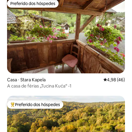
Preferido dos hóspedes
Preferido dos hóspedes
Casa ⋅ Stara Kapela
4,98 de uma a
4,98 (46)
A casa de férias „Tucina Kuća“ -1
Preferido dos hóspedes
Entre os melhores preferidos dos hóspedes