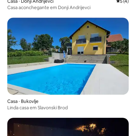
Casa ⋅ Donji Andrijevci
5 de uma 
5 (4)
Casa aconchegante em Donji Andrijevci
Casa ⋅ Bukovlje
Linda casa em Slavonski Brod