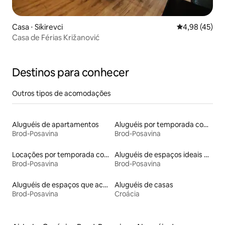
Casa ⋅ Sikirevci
4,98 de uma a
4,98 (45)
Casa de Férias Križanović
Destinos para conhecer
Outros tipos de acomodações
Aluguéis de apartamentos
Aluguéis por temporada com banheira de hidromassagem
Brod-Posavina
Brod-Posavina
Locações por temporada com piscina
Aluguéis de espaços ideais para famílias
Brod-Posavina
Brod-Posavina
Aluguéis de espaços que aceitam animais de estimação
Aluguéis de casas
Brod-Posavina
Croácia