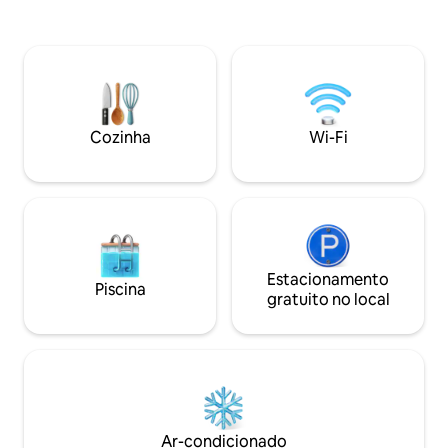
protegida como um monumento
e aconchegante, p
cultural, é bem isolada e, portanto, não
família ou uma es
tem e não deve ter ar condicionado. A
Rodeado de paz e t
casa tem um grande quintal com
você encontrará o
churrasqueira e um grande
escapar da agitaç
estacionamento gratuito. PET FRIENDLY.
recarregar as ene
Do centra grada ima do 8 minuta hoda.
natureza – sua es
Cozinha
Wi-Fi
começa aqui!
Estacionamento
Piscina
gratuito no local
Ar-condicionado