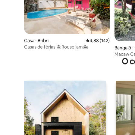
Casa ⋅ Bribri
4,88 de uma avaliação m
4,88 (142)
Casas de férias 🏝️Rouseliam🏝️
Bangalô ⋅ 
manca
Macaw Ca
O c