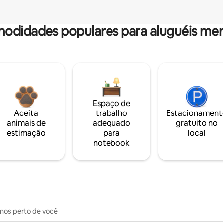
odidades populares para aluguéis men
Espaço de
Aceita
trabalho
Estacionament
animais de
adequado
gratuito no
estimação
para
local
notebook
inos perto de você