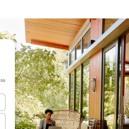
asa
ore-os usando as seta para cima e para baixo do teclado ou tocando e