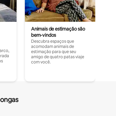
Animais de estimação são
bem-vindos
Descubra espaços que
acomodam animais de
arco,
estimação para que seu
orada
amigo de quatro patas viaje
os
com você.
longas