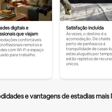
des digitais e
Satisfação incluída
ssionais que viajam
Às vezes, o destino é a
acomodação. De chalés
odações confortáveis
perto de penhascos à
profissionais remotos e
tranquilidade de casas-b
des com Wi-Fi e espaço
estes aluguéis por temp
ado para trabalho.
estão repletos de recurs
únicos.
idades e vantagens de estadias mais 