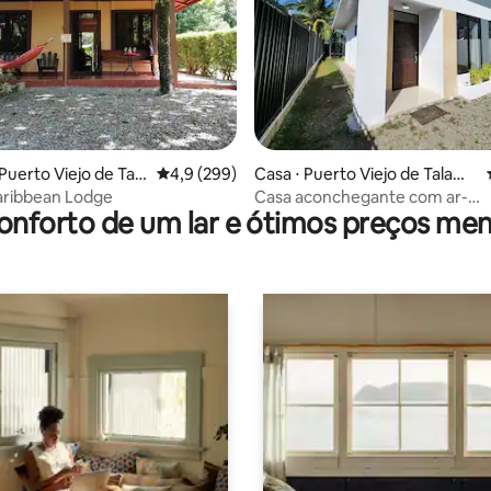
édia de 5, 142 avaliações
Puerto Viejo de Tala
4,9 de uma avaliação média de 5, 299 avalia
4,9 (299)
Casa ⋅ Puerto Viejo de Talama
nca
ribbean Lodge
Casa aconchegante com ar-
onforto de um lar e ótimos preços men
condicionado