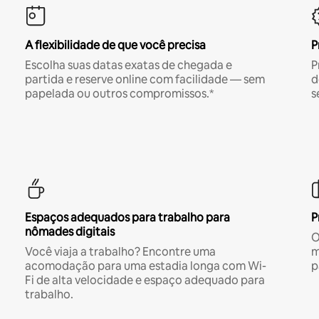
A flexibilidade de que você precisa
P
Escolha suas datas exatas de chegada e
P
partida e reserve online com facilidade — sem
d
papelada ou outros compromissos.*
s
Espaços adequados para trabalho para
P
nômades digitais
O
Você viaja a trabalho? Encontre uma
m
acomodação para uma estadia longa com Wi-
p
Fi de alta velocidade e espaço adequado para
trabalho.