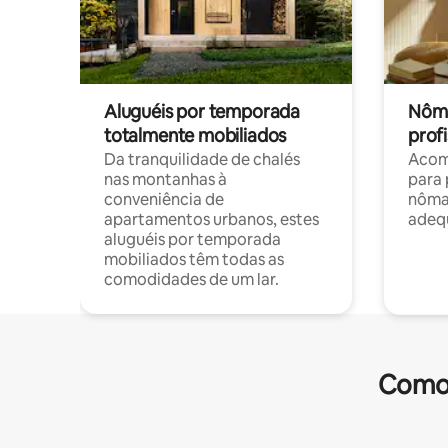
Aluguéis por temporada
Nôma
totalmente mobiliados
profi
Da tranquilidade de chalés
Acom
nas montanhas à
para 
conveniência de
nôma
apartamentos urbanos, estes
adequ
aluguéis por temporada
mobiliados têm todas as
comodidades de um lar.
Comod