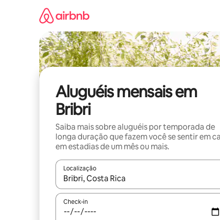
Pular
para
o
conteúdo
Aluguéis mensais em
Bribri
Saiba mais sobre aluguéis por temporada de
longa duração que fazem você se sentir em c
em estadias de um mês ou mais.
Localização
Quando os resultados estiverem disponíveis, expl
Check-in