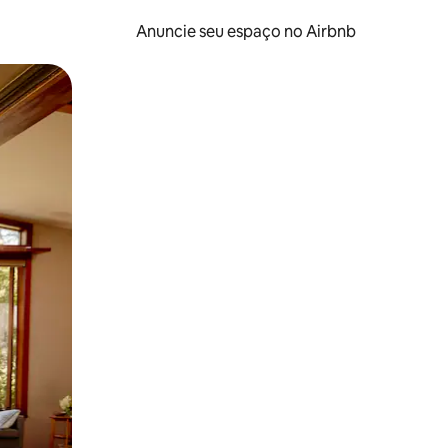
Anuncie seu espaço no Airbnb
 deslizando o dedo na tela.