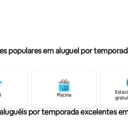
um verdadeiro refúgio escondi
 românticos. Uma
meio do mato.
ade única de fugir da rotina,
órias e celebrar o amor em
tureza exuberante do cerrado.
 populares em aluguel por temporada
Estac
i
Piscina
gratui
aluguéis por temporada excelentes em 