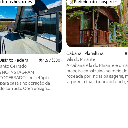
rido dos hóspedes
Preferido dos hóspedes
 melhores preferidos dos hóspedes
Entre os melhores preferidos d
Cabana ⋅ Planaltina
4
Vila do Mirante
istrito Federal
4,97 de uma avaliação média de 5, 330 avalia
4,97 (330)
A cabana Vila do Mirante é uma
canto Cerrado
madeira construída no meio do
S NO |NSTAGRAM
rodeada por lindas paisagens, 
RRADO Um refúgio
édia de 5, 127 avaliações
virgem, trilha, riacho ao fundo,
ara casais no coração da
pássaros e muita natureza. Um lugar
do cerrado. Com design
ímpar, acolhedor e em perfeita 
âneo e toques rústicos, a
com a paz. Próximo a cidade e
erece vistas panorâmicas,
tempo tão distante da correria
es e noites estreladas.
cotidiano, a cabana com design
 com uma cozinha totalmente
aliado ao moderno, faz com qu
e sala de estar com
viva uma experiência única ao 
agem. A varanda privativa
conectar com a natureza e des
ueira e piscina aquecida para