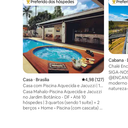
Preferido dos hóspedes
Prefe
Entre os melhores preferidos dos hóspedes
Entre os
Cabana ⋅ D
Chalé En
SIGA-NO
@ENCANTOCE
Casa ⋅ Brasília
4,98 de uma avaliação m
4,98 (127)
moderno p
Casa com Piscina Aquecida e Jacuzzi | 10
natureza 
hóspedes
Casa Mahalo-Piscina Aquecida e Jacuzzi
contempor
no Jardim Botânico - DF • Até 10
cabana of
hóspedes | 3 quartos (sendo 1 suíte) + 2
amanhecer
berços + Home • Piscina (com cascata) e
Completa
Jacuzzi (com hidro), ambas aquecidas •
equipada 
Churrasqueira e Espaço Gourmet
hidromass
completos • Jardim com Lareira
inclui fog