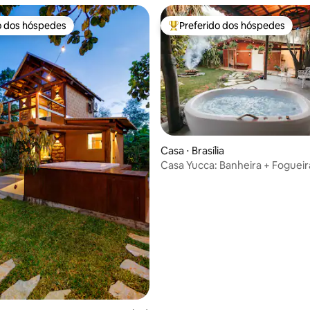
o dos hóspedes
Preferido dos hóspedes
o dos hóspedes
Entre os melhores preferidos d
Casa ⋅ Brasília
Casa Yucca: Banheira + Fogueir
Plano
média de 5, 15 avaliações