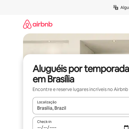
Pular
Algu
para
o
conteúdo
Aluguéis por temporada
em Brasília
Encontre e reserve lugares incríveis no Airbnb
Localização
Quando os resultados estiverem disponíveis, expl
Check-in