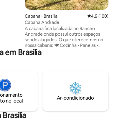
do no
Cabana ⋅ Brasília
4,9 de uma avaliação 
4,9 (100)
Cabana Andrade
A cabana fica localizada no Rancho
Andrade onde possui outros espaços
sendo alugados. O que oferecemos na
nossa cabana: 🍽️ Cozinha • Panelas •
 em Brasília
Airfryer • Talheres • Pratos • Copos e
taças • Cafeteira • Micro-ondas •
Temperos básicos: sal, açúcar e café 🛁
Banheiro • Jacuzzi interna • Toalhas
macias • Roupões de banho 🛏️ Conforto
• Cama queen com lençol prêmio.
Estamos localizados na BR-060, km 18,
sentido Outlet, logo após a PRF. A cabana
ionamento
fica a apenas 10 km de Samambaia.
Ar-condicionado
to no local
Brasília