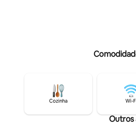
Ecológica • Wi-Fi rápido • Condomínio
momentos
fechado com segurança 24h • Comércio
oportunid
a 1,5 km do condomínio • 25 min do
criar mem
centro de Brasília • Pet O refúgio ideal
meio à na
para reunir família e grupos de amigos
com muito conforto, privacidade e
momentos especiais
Comodidades
Cozinha
Wi-F
Outros 