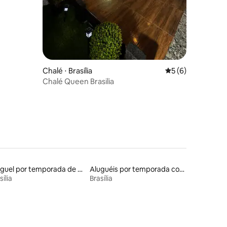
Chalé ⋅ Brasília
5 de uma avaliaçã
5 (6)
Chalé Queen Brasilia
Aluguel por temporada de contêineres
Aluguéis por temporada com banheira de hidromassagem
sília
Brasília