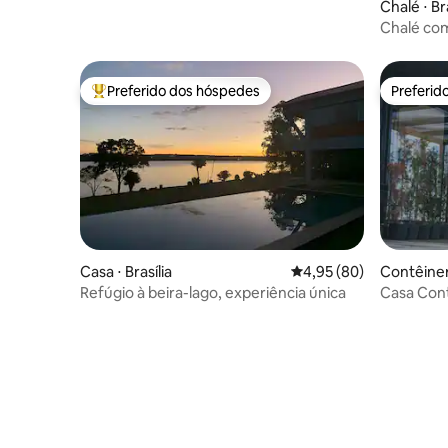
Chalé ⋅ Bra
Chalé com
Preferido dos hóspedes
Preferid
Entre os melhores preferidos dos hóspedes
Preferid
Casa ⋅ Brasília
4,95 de uma avaliação 
4,95 (80)
Contêiner
asília
Refúgio à beira-lago, experiência única
Casa Cont
Tranquili