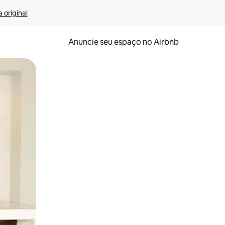
 original
Anuncie seu espaço no Airbnb
 deslizando o dedo na tela.