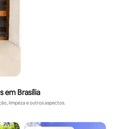
 em Brasília
o, limpeza e outros aspectos.
Lugar para