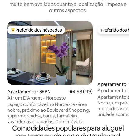
muito bem avaliadas quanto a localização, limpeza e
outros aspectos.
Preferido dos hóspedes
Preferido dos hó
Entre os melhores preferidos dos hóspedes
Preferido dos hó
Apartamento ⋅ Bras
Apartamento Um Q
Apartamento ⋅ SRPN
4,98 de uma avaliação média de 
4,98 (119)
Apartamento acon
Atrium D'Argent - Noroeste
Norte, em prédio 
Espaço confortável no Noroeste -área
mercados e comérc
nobre, próximo ao Boulevard Shopping,
unidade acomoda a
supermercados, bares, farmácias,
adultos e 2 crian
lavanderias e padarias. Com móveis
sofá-cama (ideal p
Comodidades populares para aluguel
finamente planejados em todos os
crianças), além de varan
ambientes, o espaço conta com