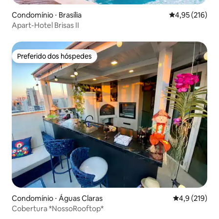
Condomínio ⋅ Brasília
4,95 de uma av
4,95 (216)
Apart-Hotel Brisas II
Preferido dos hóspedes
Preferido dos hóspedes
Condomínio ⋅ Águas Claras
4,9 de uma av
4,9 (219)
Cobertura *NossoRooftop*