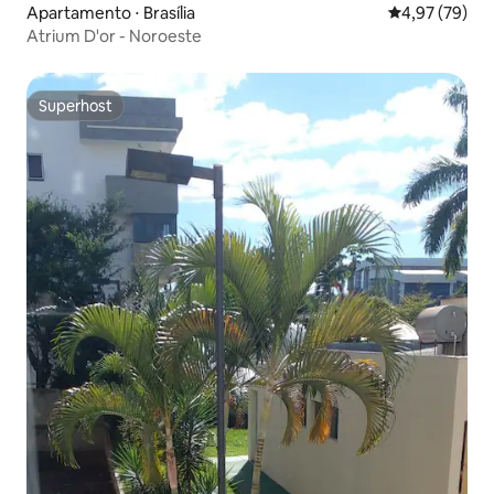
Apartamento ⋅ Brasília
4,97 de uma a
4,97 (79)
Atrium D'or - Noroeste
Superhost
Superhost