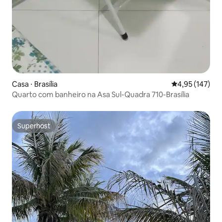
Casa ⋅ Brasília
4,95 de uma av
4,95 (147)
Quarto com banheiro na Asa Sul-Quadra 710-Brasília
Superhost
Superhost