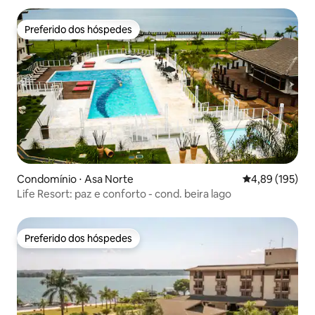
Preferido dos hóspedes
Preferido dos hóspedes
Condomínio ⋅ Asa Norte
4,89 de uma av
4,89 (195)
Life Resort: paz e conforto - cond. beira lago
Preferido dos hóspedes
Preferido dos hóspedes