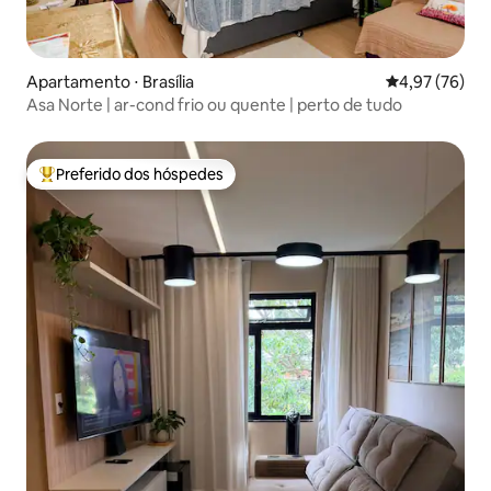
Apartamento ⋅ Brasília
4,97 de uma a
4,97 (76)
Asa Norte | ar-cond frio ou quente | perto de tudo
Preferido dos hóspedes
Entre os melhores preferidos dos hóspedes