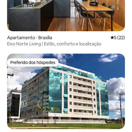
Apartamento ⋅ Brasília
5 de uma a
5 (22)
Eixo Norte Living | Estilo, conforto e localização
Preferido dos hóspedes
Preferido dos hóspedes