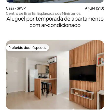
Casa ⋅ SPVP
4,84 de uma av
4,84 (210)
Centro de Brasília, Esplanada dos Ministérios.
Aluguel por temporada de apartamento
com ar-condicionado
Preferido dos hóspedes
Preferido dos hóspedes