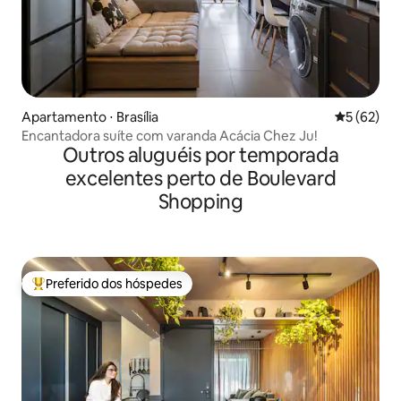
Apartamento ⋅ Brasília
5 de uma a
5 (62)
Encantadora suíte com varanda Acácia Chez Ju!
Outros aluguéis por temporada
excelentes perto de Boulevard
Shopping
Preferido dos hóspedes
Entre os melhores preferidos dos hóspedes