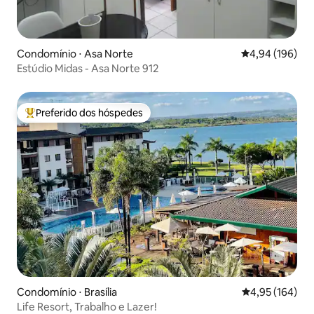
Condomínio ⋅ Asa Norte
4,94 de uma av
4,94 (196)
Estúdio Midas - Asa Norte 912
Preferido dos hóspedes
Entre os melhores preferidos dos hóspedes
Condomínio ⋅ Brasília
4,95 de uma av
4,95 (164)
Life Resort, Trabalho e Lazer!