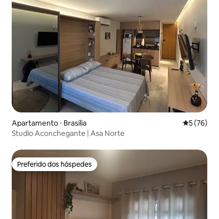
Apartamento ⋅ Brasília
5 de uma a
5 (76)
Studio Aconchegante | Asa Norte
Preferido dos hóspedes
Preferido dos hóspedes