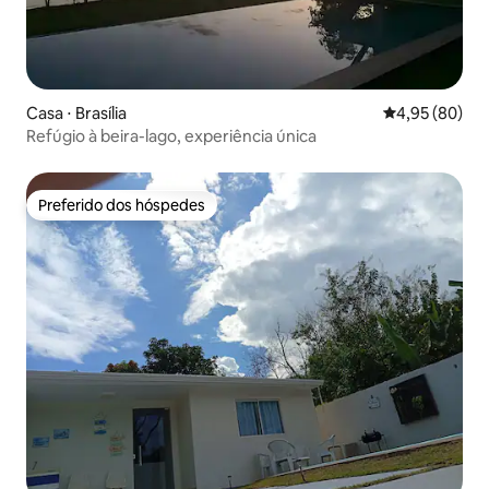
Casa ⋅ Brasília
4,95 de uma a
4,95 (80)
Refúgio à beira-lago, experiência única
Preferido dos hóspedes
Preferido dos hóspedes