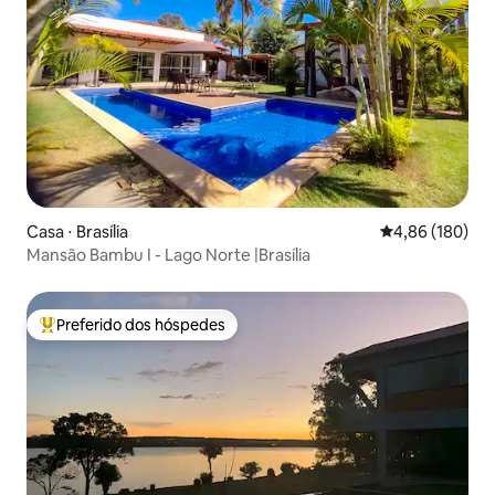
Casa ⋅ Brasília
4,86 de uma av
4,86 (180)
Mansão Bambu I - Lago Norte |Brasília
Preferido dos hóspedes
Entre os melhores preferidos dos hóspedes