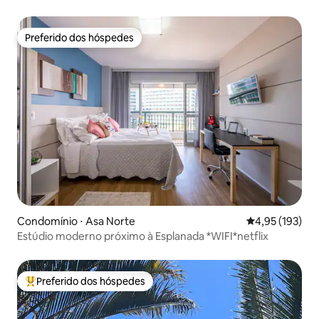
Preferido dos hóspedes
Preferido dos hóspedes
Condomínio ⋅ Asa Norte
4,95 de uma av
4,95 (193)
Estúdio moderno próximo à Esplanada *WIFI*netflix
Preferido dos hóspedes
Entre os melhores preferidos dos hóspedes