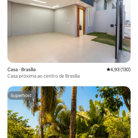
Casa ⋅ Brasília
4,93 de uma av
4,93 (130)
Casa próxima ao centro de Brasília
Superhost
Superhost