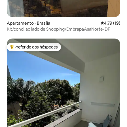
Apartamento ⋅ Brasília
4,79 de uma a
4,79 (19)
Kit/cond. ao lado de Shopping/EmbrapaAsaNorte-DF
Preferido dos hóspedes
Entre os melhores preferidos dos hóspedes