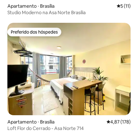
Apartamento ⋅ Brasília
5 de uma a
5 (11)
Studio Moderno na Asa Norte Brasília
Preferido dos hóspedes
Preferido dos hóspedes
Apartamento ⋅ Brasília
4,87 de uma av
4,87 (178)
Loft Flor do Cerrado - Asa Norte 714