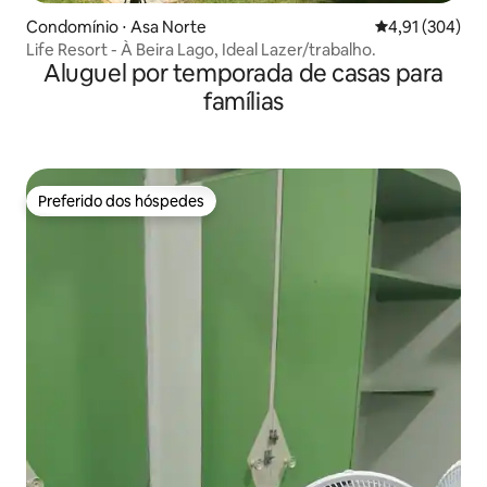
Condomínio ⋅ Asa Norte
4,91 de uma av
4,91 (304)
Life Resort - À Beira Lago, Ideal Lazer/trabalho.
Aluguel por temporada de casas para
famílias
Preferido dos hóspedes
Preferido dos hóspedes