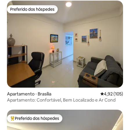
Preferido dos hóspedes
Preferido dos hóspedes
Apartamento ⋅ Brasília
4,92 de uma av
4,92 (105)
Apartamento: Confortável, Bem Localizado e Ar Cond
Preferido dos hóspedes
Entre os melhores preferidos dos hóspedes