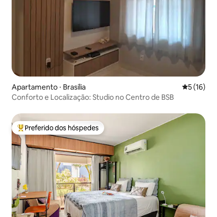
Apartamento ⋅ Brasília
5 de uma a
5 (16)
Conforto e Localização: Studio no Centro de BSB
Preferido dos hóspedes
Entre os melhores preferidos dos hóspedes