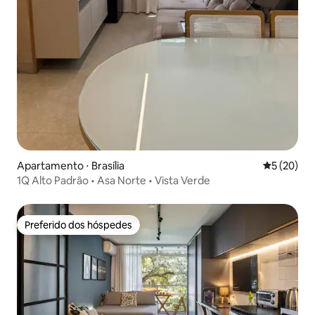
Apartamento ⋅ Brasília
5 de uma a
5 (20)
1Q Alto Padrão • Asa Norte • Vista Verde
Preferido dos hóspedes
Preferido dos hóspedes