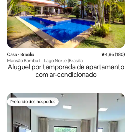
Casa ⋅ Brasília
4,86 de uma av
4,86 (180)
Mansão Bambu I - Lago Norte |Brasília
Aluguel por temporada de apartamento
com ar-condicionado
Preferido dos hóspedes
Preferido dos hóspedes