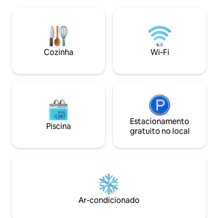
padrão,colchão confortável, roupa de
travesseiros e co
cama, toalhas de rosto e banho, check-
com os principais
in facilitado. A 2 minutos para o Parque e
login com a sua con
também para o centro clínico.
numa área residen
Cozinha
Wi-Fi
Estacionamento
Piscina
gratuito no local
Ar-condicionado