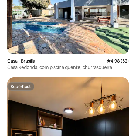
Casa ⋅ Brasília
4,98 de uma a
4,98 (52)
Casa Redonda, com piscina quente, churrasqueira
Superhost
Superhost