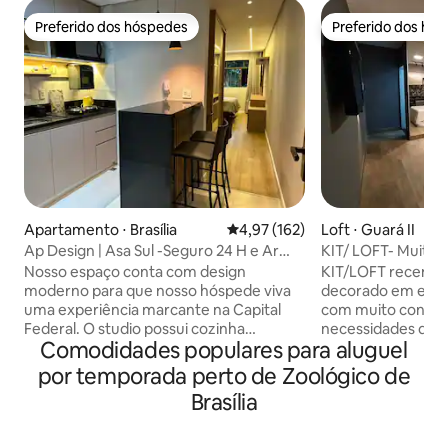
Preferido dos hóspedes
Preferido dos hó
Preferido dos hóspedes
Preferido dos hó
Apartamento ⋅ Brasília
4,97 de uma avaliação média de 
4,97 (162)
Loft ⋅ Guará II
Ap Design | Asa Sul -Seguro 24 H e Ar
KIT/ LOFT- Muito 
condicionado
Brasília
Nosso espaço conta com design
KIT/LOFT recent
moderno para que nosso hóspede viva
decorado em esti
uma experiência marcante na Capital
com muito confort
Federal. O studio possui cozinha
necessidades dos
Comodidades populares para aluguel
americana completa com utensílios e
equipada com os s
eletrodomésticos. Dispomos de ar
elétrico de 2 bocas
por temporada perto de Zoológico de
condicionado split, smart TV , internet
microondas, filtro
Brasília
de alta velocidade, banheiro , iluminação
pratos e talheres
confortável, escrivaninha com cadeira,
confortável cama b
guarda roupa, cama tamanho
condicionado, lenç