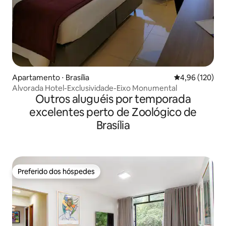
Apartamento ⋅ Brasília
4,96 de uma av
4,96 (120)
Alvorada Hotel-Exclusividade-Eixo Monumental
Outros aluguéis por temporada
excelentes perto de Zoológico de
Brasília
Preferido dos hóspedes
Preferido dos hóspedes