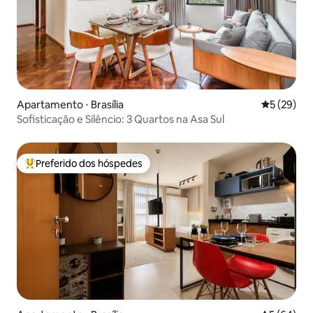
Apartamento ⋅ Brasília
5 de uma a
5 (29)
Sofisticação e Silêncio: 3 Quartos na Asa Sul
Preferido dos hóspedes
Entre os melhores preferidos dos hóspedes