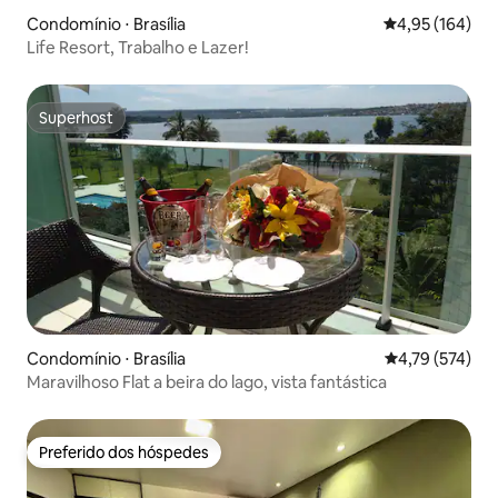
Condomínio ⋅ Brasília
4,95 de uma av
4,95 (164)
Life Resort, Trabalho e Lazer!
Superhost
Superhost
Condomínio ⋅ Brasília
4,79 de uma av
4,79 (574)
Maravilhoso Flat a beira do lago, vista fantástica
Preferido dos hóspedes
Preferido dos hóspedes