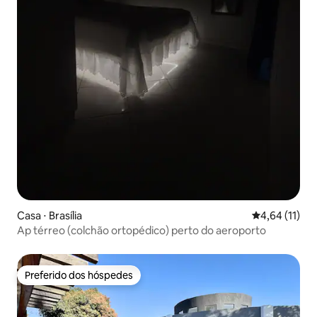
Casa ⋅ Brasília
4,64 de uma a
4,64 (11)
Ap térreo (colchão ortopédico) perto do aeroporto
Preferido dos hóspedes
Preferido dos hóspedes