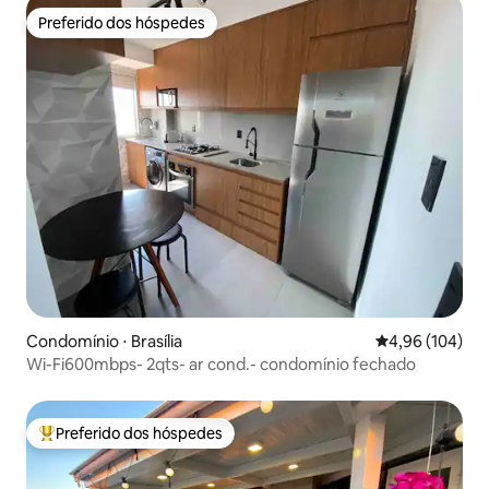
Preferido dos hóspedes
Preferido dos hóspedes
Condomínio ⋅ Brasília
4,96 de uma av
4,96 (104)
Wi-Fi600mbps- 2qts- ar cond.- condomínio fechado
Preferido dos hóspedes
Entre os melhores preferidos dos hóspedes