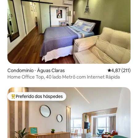
Condomínio ⋅ Águas Claras
4,87 de uma av
4,87 (211)
Home Office Top, 40 lado Metrô com Internet Rápida
Preferido dos hóspedes
Entre os melhores preferidos dos hóspedes