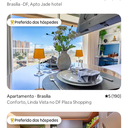
Brasília -DF, Apto Jade hotel
Preferido dos hóspedes
Entre os melhores preferidos dos hóspedes
Apartamento ⋅ Brasília
5 de uma av
5 (190)
Conforto, Linda Vista no DF Plaza Shopping
Preferido dos hóspedes
Entre os melhores preferidos dos hóspedes