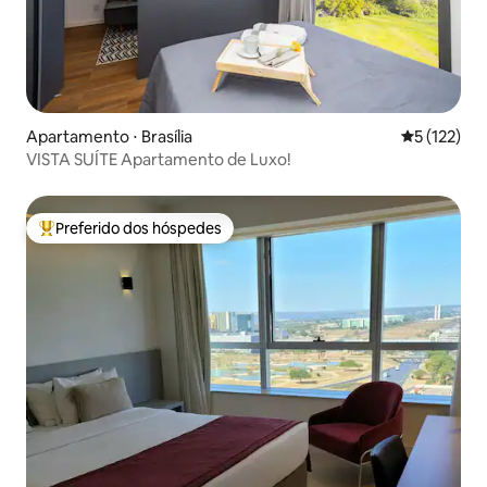
Apartamento ⋅ Brasília
5 de uma av
5 (122)
VISTA SUÍTE Apartamento de Luxo!
Preferido dos hóspedes
Entre os melhores preferidos dos hóspedes