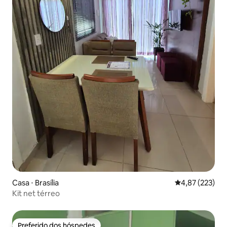
Casa ⋅ Brasília
4,87 de uma av
4,87 (223)
Kit net térreo
Preferido dos hóspedes