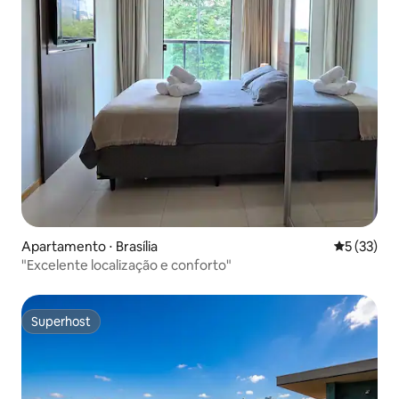
Apartamento ⋅ Brasília
5 de uma a
5 (33)
"Excelente localização e conforto"
Superhost
Superhost