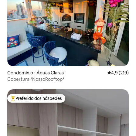
Condomínio ⋅ Águas Claras
4,9 de uma av
4,9 (219)
Cobertura *NossoRooftop*
Preferido dos hóspedes
Entre os melhores preferidos dos hóspedes