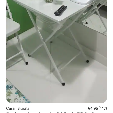
Casa ⋅ Brasília
4,95 de uma av
4,95 (147)