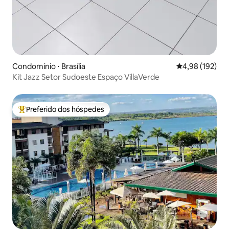
Condomínio ⋅ Brasília
4,98 de uma av
4,98 (192)
Kit Jazz Setor Sudoeste Espaço VillaVerde
Preferido dos hóspedes
Entre os melhores preferidos dos hóspedes