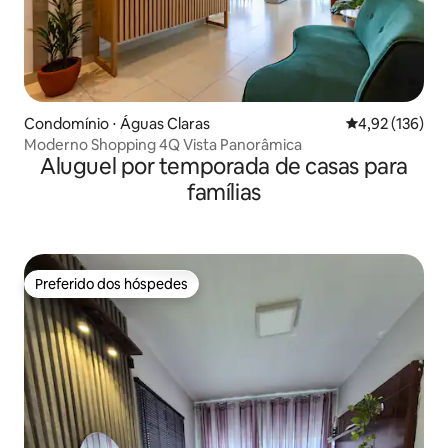
Condomínio ⋅ Águas Claras
4,92 de uma av
4,92 (136)
Moderno Shopping 4Q Vista Panorâmica
Aluguel por temporada de casas para
famílias
Preferido dos hóspedes
Preferido dos hóspedes