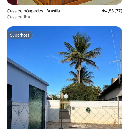
Casa de hóspedes ⋅ Brasília
4,83 de uma a
4,83 (77)
Casa da ilha
Superhost
Superhost