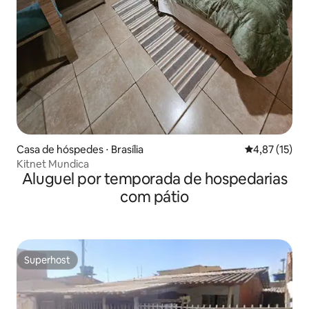
Casa de hóspedes ⋅ Brasília
4,87 de uma a
4,87 (15)
Kitnet Mundica
Aluguel por temporada de hospedarias
com pátio
Superhost
Superhost