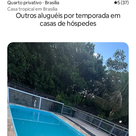
Quarto privativo ⋅ Brasília
5 de uma a
5 (37)
Casa tropical em Brasília
Outros aluguéis por temporada em
casas de hóspedes