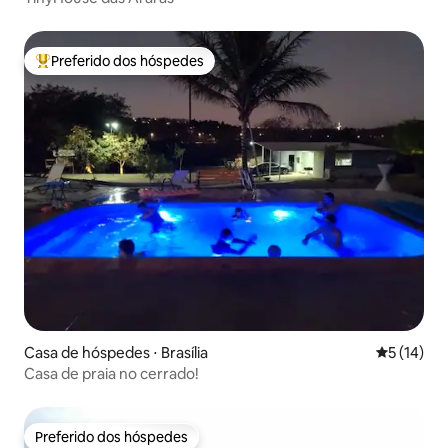
Preferido dos hóspedes
Entre os melhores preferidos dos hóspedes
Casa de hóspedes ⋅ Brasília
5 de uma a
5 (14)
Casa de praia no cerrado!
Preferido dos hóspedes
Preferido dos hóspedes