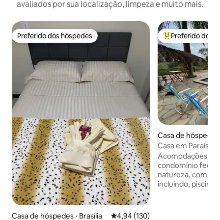
avaliados por sua localização, limpeza e muito mais.
Preferido dos hóspedes
Preferido dos 
Preferido dos hóspedes
Entre os melhore
Casa de hóspedes ⋅
Casa em Paraíso 
Acomodações ac
condomínio fecha
natureza, com áre
incluindo, piscina,
lenha, forno de pi
com utensílios. Sã
acomodam até 6 p
Casa de hóspedes ⋅ Brasília
4,94 de uma avaliação média de 
4,94 (130)