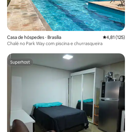
Casa de hóspedes ⋅ Brasília
4,81 de uma av
4,81 (125)
Chalé no Park Way com piscina e churrasqueira
Superhost
Superhost