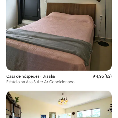
Casa de hóspedes ⋅ Brasília
4,95 de uma a
4,95 (62)
Estúdio na Asa Sul c/ Ar Condicionado