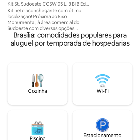
conjugado e 2 lav
Kit St. Sudoeste CCSW 05 L. 3 Bl B Ed
área lazer (Inclui 
Beta Stúdios
Kitinete aconchegante com ótima
para reunir a famíl
localização! Próxima ao Eixo
passagem, visitan
Monumental, à área comercial do
fugir da rotina. Re
Sudoeste com diversas opções
lindas e fazendo 
Brasília: comodidades populares para
gastronômicas. Próximo ao Bosque do
fazenda taboquinh
Sudoeste, ao Parque da Cidade com
aluguel por temporada de hospedarias
boas opções de lazer para todos. Wifi
200mb, Cama casal, Microondas,
Geladeira, Fogão por indução,
Purificador de água natural e gelada,
Sanduicheira, Liquidificador, Sofá cama.
Escrivaninha, Luminária. Próximo a
Supermercados, Farmácias, Bancos,
Lavanderias e Comércio em geral.
Cozinha
Wi-Fi
Venha hospedar conosco...
Estacionamento
Piscina