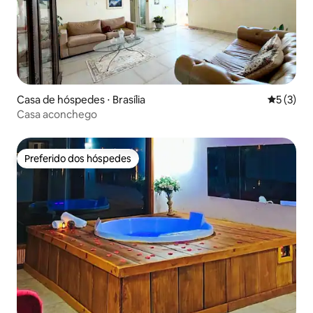
Casa de hóspedes ⋅ Brasília
5 de uma 
5 (3)
Casa aconchego
Preferido dos hóspedes
Preferido dos hóspedes