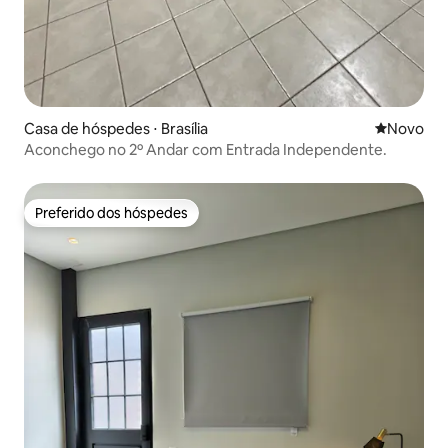
Casa de hóspedes ⋅ Brasília
Novo lugar
Novo
Aconchego no 2º Andar com Entrada Independente.
Preferido dos hóspedes
Preferido dos hóspedes