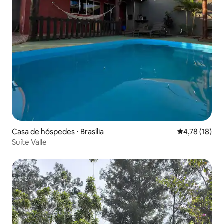
Casa de hóspedes ⋅ Brasília
4,78 de uma a
4,78 (18)
Suíte Valle