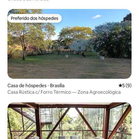
Preferido dos hóspedes
Preferido dos hóspedes
Casa de hóspedes ⋅ Brasília
5 de uma 
5 (9)
Casa Rústica c/ Forro Térmico — Zona Agroecológica