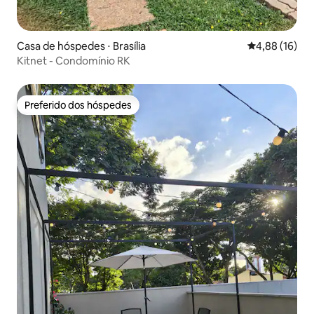
Casa de hóspedes ⋅ Brasília
4,88 de uma a
4,88 (16)
Kitnet - Condomínio RK
Preferido dos hóspedes
Preferido dos hóspedes