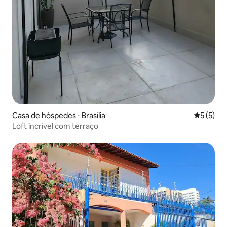
Casa de hóspedes ⋅ Brasília
5 de uma 
5 (5)
Loft incrível com terraço