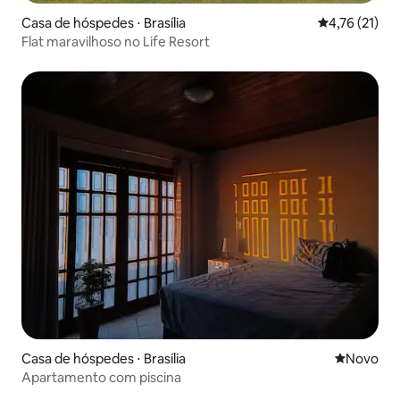
Casa de hóspedes ⋅ Brasília
4,76 de uma a
4,76 (21)
Flat maravilhoso no Life Resort
Casa de hóspedes ⋅ Brasília
Novo lugar
Novo
Apartamento com piscina