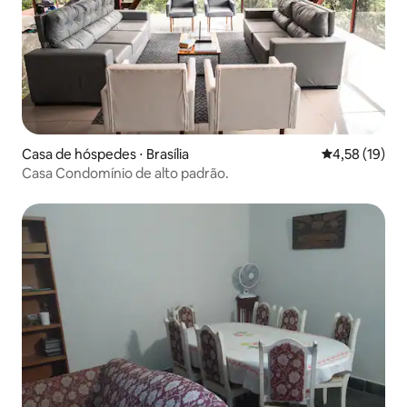
Casa de hóspedes ⋅ Brasília
4,58 de uma a
4,58 (19)
Casa Condomínio de alto padrão.