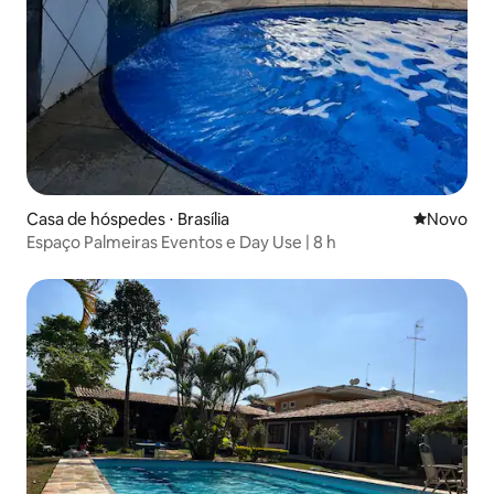
Casa de hóspedes ⋅ Brasília
Novo lugar
Novo
Espaço Palmeiras Eventos e Day Use | 8 h