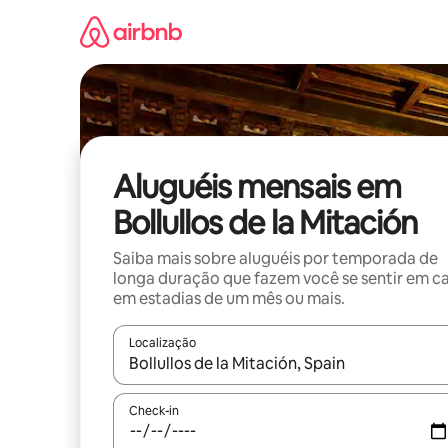
Pular
para
o
conteúdo
Aluguéis mensais em
Bollullos de la Mitación
Saiba mais sobre aluguéis por temporada de
longa duração que fazem você se sentir em c
em estadias de um mês ou mais.
Localização
Quando os resultados estiverem disponíveis, expl
Check-in