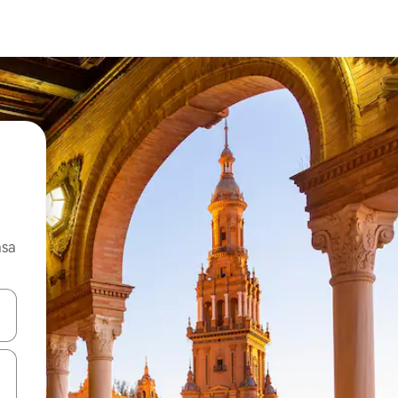
asa
ore-os usando as seta para cima e para baixo do teclado ou tocando e