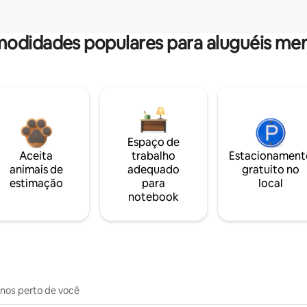
odidades populares para aluguéis men
Espaço de
Aceita
trabalho
Estacionament
animais de
adequado
gratuito no
estimação
para
local
notebook
inos perto de você