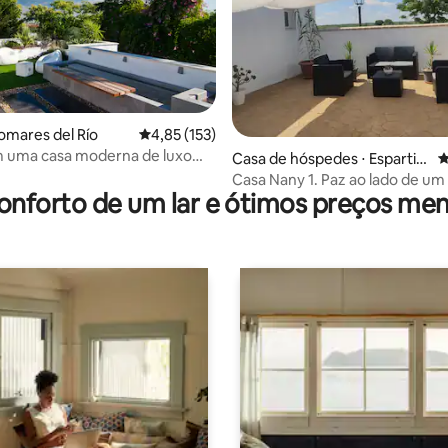
édia de 5, 154 avaliações
lomares del Río
4,85 de uma avaliação média de 5, 153 avalia
4,85 (153)
m uma casa moderna de luxo
Casa de hóspedes ⋅ Espartin
4
na privativa
as
Casa Nany 1. Paz ao lado de u
onforto de um lar e ótimos preços men
de oliveiras.