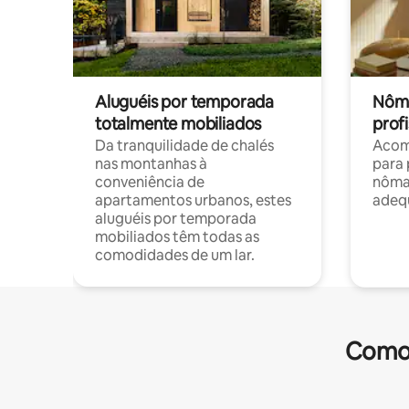
Aluguéis por temporada
Nôma
totalmente mobiliados
profi
Da tranquilidade de chalés
Acom
nas montanhas à
para 
conveniência de
nôma
apartamentos urbanos, estes
adequ
aluguéis por temporada
mobiliados têm todas as
comodidades de um lar.
Comod