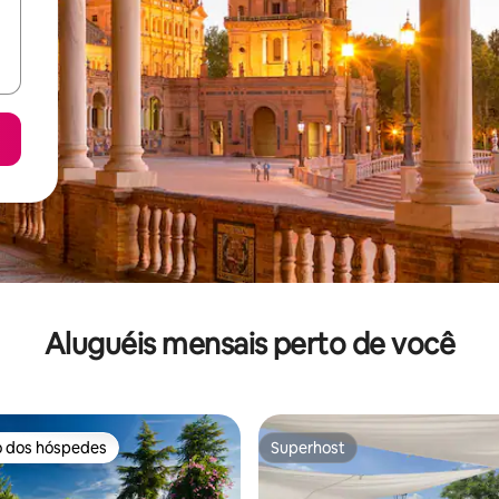
Aluguéis mensais perto de você
o dos hóspedes
Superhost
o dos hóspedes
Superhost