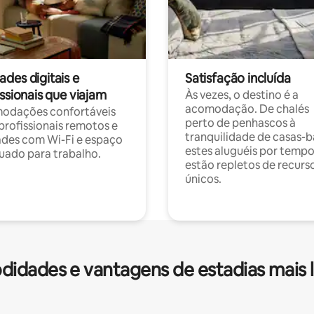
des digitais e
Satisfação incluída
ssionais que viajam
Às vezes, o destino é a
acomodação. De chalés
odações confortáveis
perto de penhascos à
profissionais remotos e
tranquilidade de casas-b
des com Wi-Fi e espaço
estes aluguéis por temp
ado para trabalho.
estão repletos de recurs
únicos.
idades e vantagens de estadias mais 