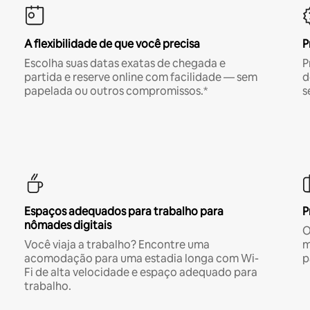
A flexibilidade de que você precisa
P
Escolha suas datas exatas de chegada e
P
partida e reserve online com facilidade — sem
d
papelada ou outros compromissos.*
s
Espaços adequados para trabalho para
P
nômades digitais
O
Você viaja a trabalho? Encontre uma
m
acomodação para uma estadia longa com Wi-
p
Fi de alta velocidade e espaço adequado para
trabalho.