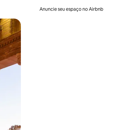
Anuncie seu espaço no Airbnb
 deslizando o dedo na tela.