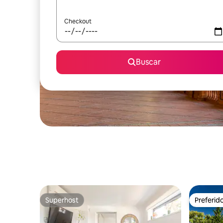
Checkout
Buscar
Superhost
Preferid
Superhost
Preferid