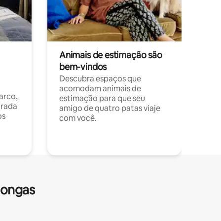
Animais de estimação são
bem-vindos
Descubra espaços que
acomodam animais de
arco,
estimação para que seu
orada
amigo de quatro patas viaje
os
com você.
longas