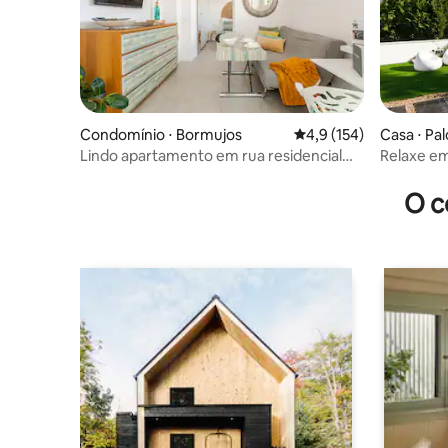
Condomínio ⋅ Bormujos
4,9 de uma avaliação m
4,9 (154)
Casa ⋅ Pa
Lindo apartamento em rua residencial
Relaxe e
privada
com pisci
O c