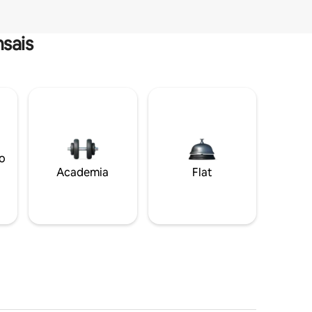
sais
o
Academia
Flat