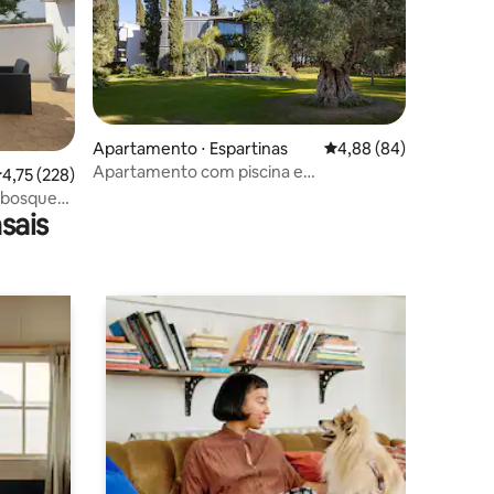
ções
Apartamento ⋅ Espartinas
4,88 de uma avaliação 
4,88 (84)
Apartamento com piscina e
,75 de uma avaliação média de 5, 228 avaliações
4,75 (228)
estacionamento perto de Sevilha
m bosque
sais