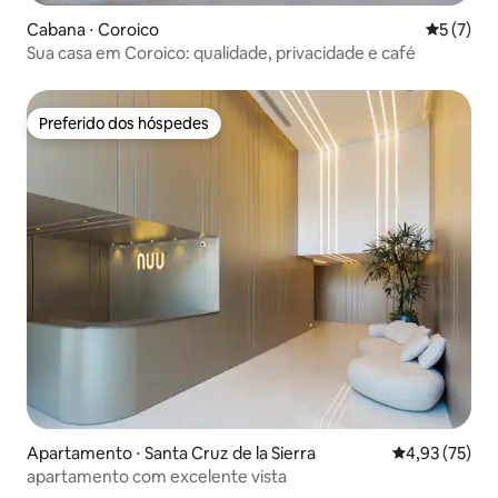
Cabana ⋅ Coroico
5 de uma 
5 (7)
Sua casa em Coroico: qualidade, privacidade e café
Preferido dos hóspedes
Preferido dos hóspedes
Apartamento ⋅ Santa Cruz de la Sierra
4,93 de uma a
4,93 (75)
apartamento com excelente vista