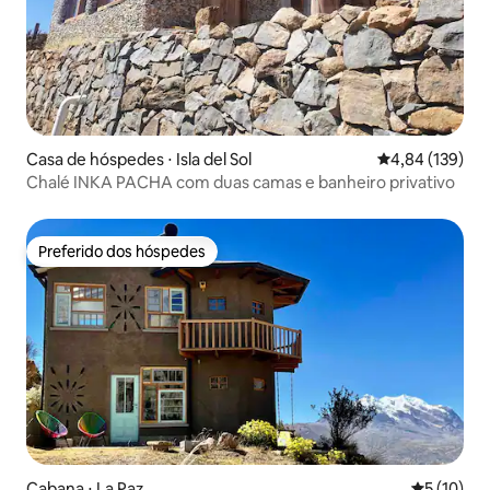
Casa de hóspedes ⋅ Isla del Sol
4,84 de uma av
4,84 (139)
Chalé INKA PACHA com duas camas e banheiro privativo
Preferido dos hóspedes
Preferido dos hóspedes
Cabana ⋅ La Paz
5 de uma a
5 (10)