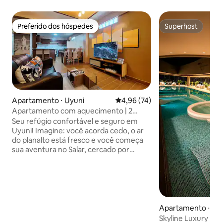
Preferido dos hóspedes
Superhost
Preferido dos hóspedes
Superhost
Apartamento ⋅ Uyuni
4,96 de uma avaliação média de
4,96 (74)
Apartamento com aquecimento | 2
banheiros e Wi-Fi rápido
Seu refúgio confortável e seguro em
Uyuni! Imagine: você acorda cedo, o ar
do planalto está fresco e você começa
sua aventura no Salar, cercado por
paisagens únicas e um céu sem fim.
Quando você voltar, algo igualmente
importante estará esperando por você:
um espaço confortável e acolhedor,
pronto para você relaxar sem se
preocupar com nada. Espaçoso,
Apartamento ⋅ Sant
moderno e bem equipado, localizado em
erra
Skyline Luxury • Te