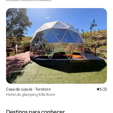
Casa de cúpula ⋅ Torotoro
5 de uma 
5 (3)
Hotel de glamping Killa Rumi
Destinos para conhecer