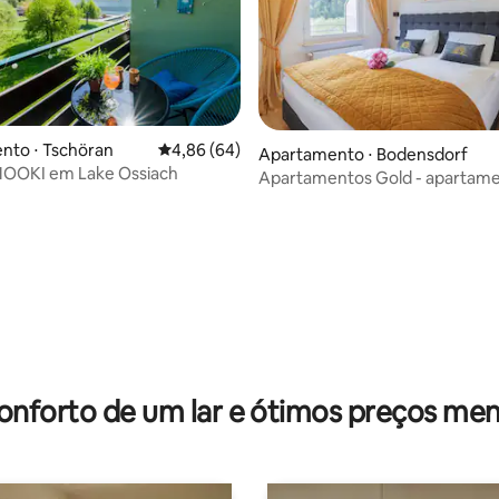
 média de 5, 4 avaliações
nto ⋅ Tschöran
4,86 de uma avaliação média de 5, 64 avalia
4,86 (64)
Apartamento ⋅ Bodensdorf
 MOOKI em Lake Ossiach
Apartamentos Gold - apartame
quarto - lago/piscina/esqui
onforto de um lar e ótimos preços men