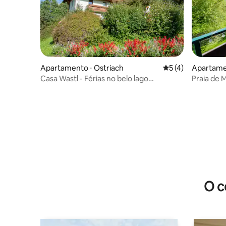
Apartamento ⋅ Ostriach
5 de uma avaliação
5 (4)
Apartame
Casa Wastl - Férias no belo lago
Praia de
Ossiacher
O c