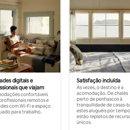
des digitais e
Satisfação incluída
ssionais que viajam
Às vezes, o destino é a
acomodação. De chalés
odações confortáveis
perto de penhascos à
profissionais remotos e
tranquilidade de casas-b
des com Wi-Fi e espaço
estes aluguéis por temp
ado para trabalho.
estão repletos de recurs
únicos.