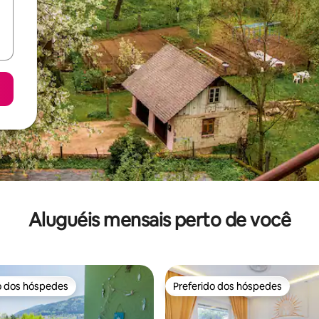
Aluguéis mensais perto de você
o dos hóspedes
Preferido dos hóspedes
o dos hóspedes
Preferido dos hóspedes