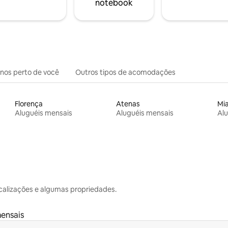
notebook
inos perto de você
Outros tipos de acomodações
Florença
Atenas
Mi
Aluguéis mensais
Aluguéis mensais
Alu
calizações e algumas propriedades.
mensais