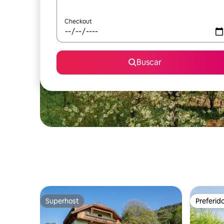
Checkout
Buscar
Superhost
Preferid
Superhost
Preferid