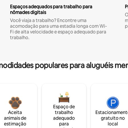
Espaços adequados para trabalho para
P
nômades digitais
O
Você viaja a trabalho? Encontre uma
m
acomodação para uma estadia longa com Wi-
p
Fi de alta velocidade e espaço adequado para
trabalho.
odidades populares para aluguéis men
Espaço de
Aceita
trabalho
Estacionament
animais de
adequado
gratuito no
estimação
para
local