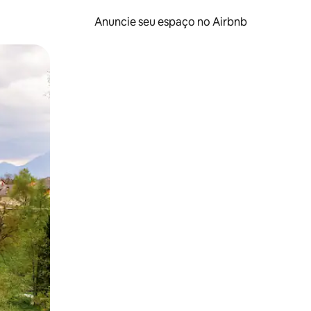
Anuncie seu espaço no Airbnb
 deslizando o dedo na tela.