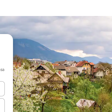
asa
ore-os usando as seta para cima e para baixo do teclado ou tocando e