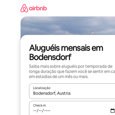
Pular
para
o
conteúdo
Aluguéis mensais em
Bodensdorf
Saiba mais sobre aluguéis por temporada de
longa duração que fazem você se sentir em c
em estadias de um mês ou mais.
Localização
Quando os resultados estiverem disponíveis, expl
Check-in