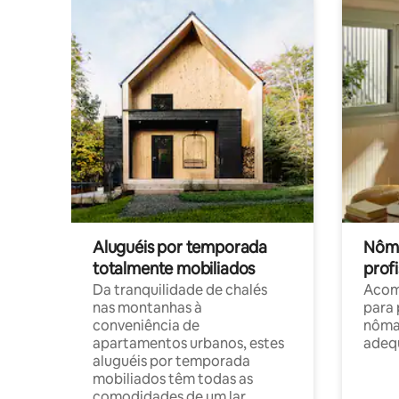
Aluguéis por temporada
Nôma
totalmente mobiliados
profi
Da tranquilidade de chalés
Acom
nas montanhas à
para 
conveniência de
nôma
apartamentos urbanos, estes
adequ
aluguéis por temporada
mobiliados têm todas as
comodidades de um lar.