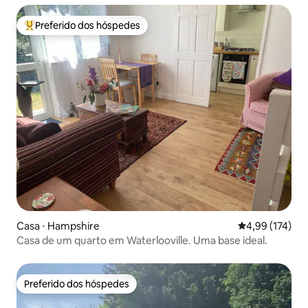
Preferido dos hóspedes
Entre os melhores preferidos dos hóspedes
Casa ⋅ Hampshire
4,99 de uma av
4,99 (174)
Casa de um quarto em Waterlooville. Uma base ideal.
Preferido dos hóspedes
Preferido dos hóspedes