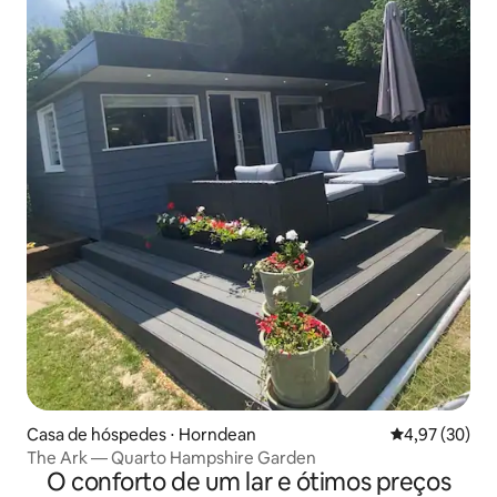
Casa de hóspedes ⋅ Horndean
4,97 de uma a
4,97 (30)
The Ark — Quarto Hampshire Garden
O conforto de um lar e ótimos preços