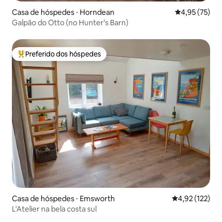
Casa de hóspedes ⋅ Horndean
4,95 de uma a
4,95 (75)
Galpão do Otto (no Hunter's Barn)
Preferido dos hóspedes
Entre os melhores preferidos dos hóspedes
Casa de hóspedes ⋅ Emsworth
4,92 de uma av
4,92 (122)
L'Atelier na bela costa sul