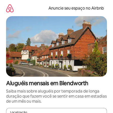
Pular
para
Anuncie seu espaço no Airbnb
o
conteúdo
Aluguéis mensais em Blendworth
Saiba mais sobre aluguéis por temporada de longa
duração que fazem você se sentir em casa em estadias
de um mês ou mais.
Localização