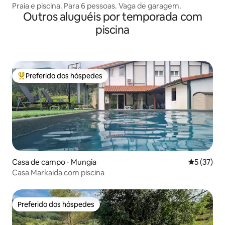
Praia e piscina. Para 6 pessoas. Vaga de garagem.
Outros aluguéis por temporada com
piscina
Preferido dos hóspedes
Entre os melhores preferidos dos hóspedes
Casa de campo ⋅ Mungia
5 de uma a
5 (37)
Casa Markaida com piscina
Preferido dos hóspedes
Preferido dos hóspedes