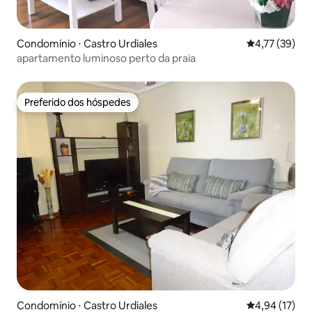
Condomínio ⋅ Castro Urdiales
4,77 de uma a
4,77 (39)
apartamento luminoso perto da praia
Preferido dos hóspedes
Preferido dos hóspedes
Condomínio ⋅ Castro Urdiales
4,94 de uma a
4,94 (17)