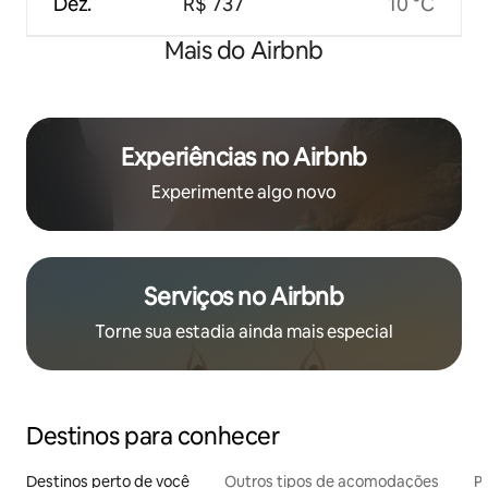
Dez.
R$ 737
10 °C
Mais do Airbnb
Experiências no Airbnb
Experimente algo novo
Serviços no Airbnb
Torne sua estadia ainda mais especial
Destinos para conhecer
Destinos perto de você
Outros tipos de acomodações
Pr