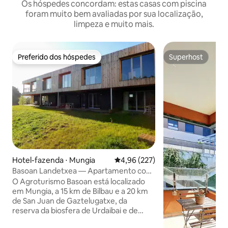
Os hóspedes concordam: estas casas com piscina
foram muito bem avaliadas por sua localização,
limpeza e muito mais.
Preferido dos hóspedes
Superhost
Preferido dos hóspedes
Superhost
Hotel-fazenda ⋅ Mungia
4,96 de uma avaliação média de 
4,96 (227)
Basoan Landetxea — Apartamento com
vista para a montanha
O Agroturismo Basoan está localizado
em Mungia, a 15 km de Bilbau e a 20 km
de San Juan de Gaztelugatxe, da
reserva da biosfera de Urdaibai e de
belas praias como Plentzia, Gorliz ou