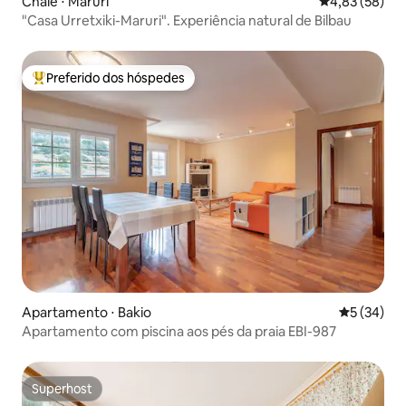
Chalé ⋅ Maruri
4,83 de uma a
4,83 (58)
"Casa Urretxiki-Maruri". Experiência natural de Bilbau
Preferido dos hóspedes
Entre os melhores preferidos dos hóspedes
Apartamento ⋅ Bakio
5 de uma a
5 (34)
Apartamento com piscina aos pés da praia EBI-987
Superhost
Superhost