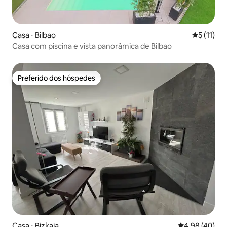
Casa ⋅ Bilbao
5 de uma a
5 (11)
Casa com piscina e vista panorâmica de Bilbao
Preferido dos hóspedes
Preferido dos hóspedes
Casa ⋅ Bizkaia
4,98 de uma a
4,98 (40)