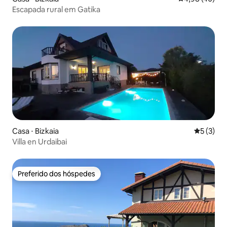
Escapada rural em Gatika
Casa ⋅ Bizkaia
5 de uma 
5 (3)
Villa en Urdaibai
Preferido dos hóspedes
Preferido dos hóspedes