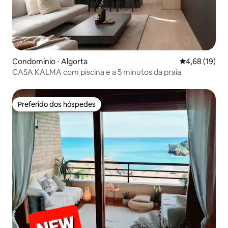
Condomínio ⋅ Algorta
4,68 de uma a
4,68 (19)
CASA KALMA com piscina e a 5 minutos da praia
Preferido dos hóspedes
Preferido dos hóspedes