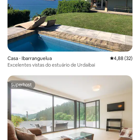
Casa ⋅ Ibarranguelua
4,88 de uma a
4,88 (32)
Excelentes vistas do estuário de Urdaibai
Superhost
Superhost