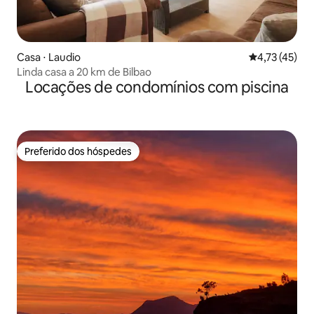
Casa ⋅ Laudio
4,73 de uma a
4,73 (45)
Linda casa a 20 km de Bilbao
Locações de condomínios com piscina
Preferido dos hóspedes
Preferido dos hóspedes