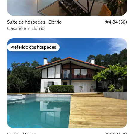
Suíte de hóspedes ⋅ Elorrio
4,84 de uma a
4,84 (56)
Casario em Elorrio
Preferido dos hóspedes
Preferido dos hóspedes