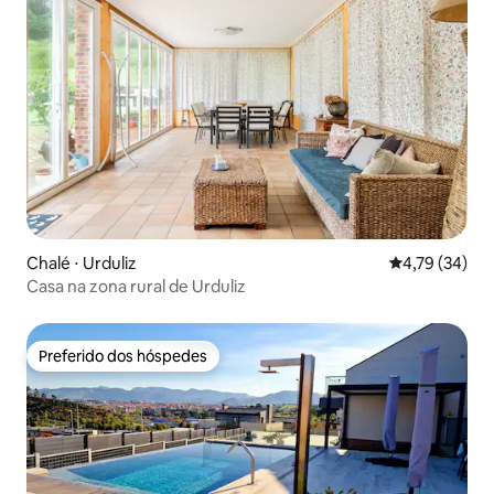
Chalé ⋅ Urduliz
4,79 de uma a
4,79 (34)
Casa na zona rural de Urduliz
Preferido dos hóspedes
Preferido dos hóspedes