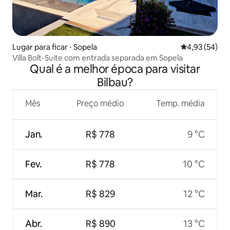
Lugar para ficar ⋅ Sopela
4,93 de uma a
4,93 (54)
Villa Bolt-Suite com entrada separada em Sopela
Qual é a melhor época para visitar
Bilbau?
Mês
Preço médio
Temp. média
Jan.
R$ 778
9 °C
Fev.
R$ 778
10 °C
Mar.
R$ 829
12 °C
Abr.
R$ 890
13 °C