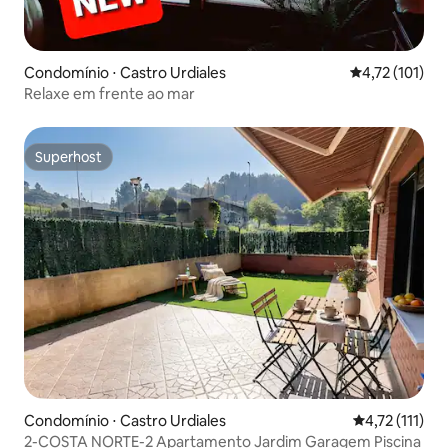
Condomínio ⋅ Castro Urdiales
4,72 de uma av
4,72 (101)
Relaxe em frente ao mar
Superhost
Superhost
Condomínio ⋅ Castro Urdiales
4,72 de uma a
4,72 (111)
2-COSTA NORTE-2 Apartamento Jardim Garagem Piscina