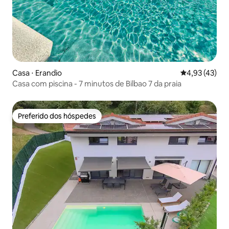
Casa ⋅ Erandio
4,93 de uma a
4,93 (43)
Casa com piscina - 7 minutos de Bilbao 7 da praia
Preferido dos hóspedes
Preferido dos hóspedes