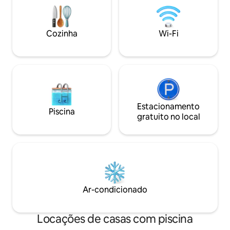
para casais ou famí
Piscina (jMayo-Oc
área infantil Um local ideal para explorar
Cozinha
Wi-Fi
Bilbao e a Costa N
Estacionamento
Piscina
gratuito no local
Ar-condicionado
Locações de casas com piscina