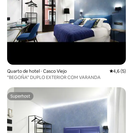
Quarto de hotel ⋅ Casco Viejo
4,6 de uma 
4,6 (5)
"BEGOÑA" DUPLO EXTERIOR COM VARANDA
Superhost
Superhost