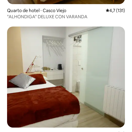
Quarto de hotel ⋅ Casco Viejo
4,7 de uma av
4,7 (131)
"ALHONDIGA" DELUXE CON VARANDA