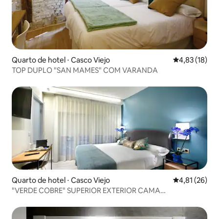
Quarto de hotel ⋅ Casco Viejo
4,83 de uma a
4,83 (18)
TOP DUPLO "SAN MAMES" COM VARANDA
Quarto de hotel ⋅ Casco Viejo
4,81 de uma a
4,81 (26)
"VERDE COBRE" SUPERIOR EXTERIOR CAMA
EXTRAGRANDE