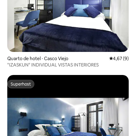
Quarto de hotel ⋅ Casco Viejo
4,67 de uma 
4,67 (9)
"IZASKUN" INDIVIDUAL VISTAS INTERIORES
Superhost
Superhost