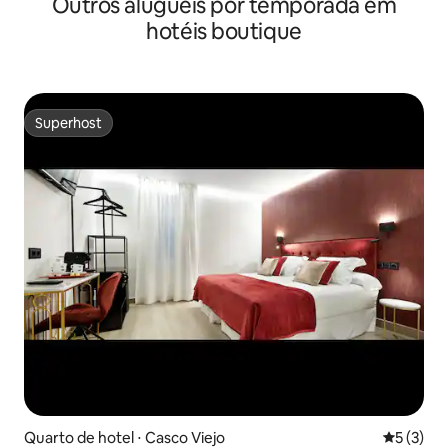
Outros aluguéis por temporada em
hotéis boutique
Superhost
Superhost
Quarto de hotel ⋅ Casco Viejo
5 de uma 
5 (3)