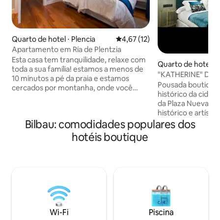
Quarto de hotel ⋅ Plencia
4,67 de uma avaliação média de
4,67 (12)
Apartamento em Ría de Plentzia
Esta casa tem tranquilidade, relaxe com
Quarto de hotel ⋅ 
toda a sua família! estamos a menos de
"KATHERINE" DUP
10 minutos a pé da praia e estamos
INTERIORES
Pousada boutique 
cercados por montanha, onde você
histórico da cidad
pode caminhar pela natureza e no
da Plaza Nueva 
mesmo rio você pode andar de caiaque
histórico e artísti
ou remo surf , você também tem o
estratégica para v
Bilbau: comodidades populares dos
metrô a menos de 5 minutos a pé, onde
os locais de inter
em menos de 40 minutos você estará no
hotéis boutique
artístico, cultural
metrô de Bilbao e caminhar ao redor do
seu próprio estilo
rio Plentzia mais de 7 km sem estradas
com todo o confor
para desfrutar por estrada para
tecnológicos e se
desfrutar de bicicleta ou a pé , ir para
se sinta em casa.
descobrir Plentzia
pausa seja verdad
LICENÇA AUTÔNO
Wi-Fi
Piscina