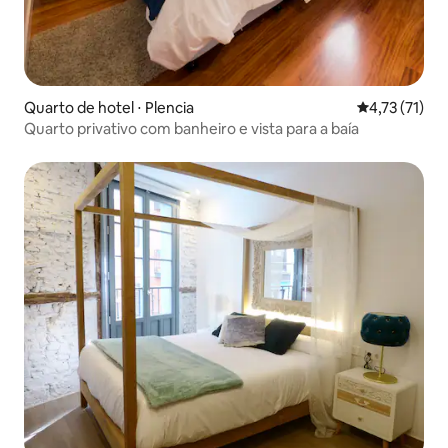
Quarto de hotel ⋅ Plencia
4,73 de uma a
4,73 (71)
Quarto privativo com banheiro e vista para a baía