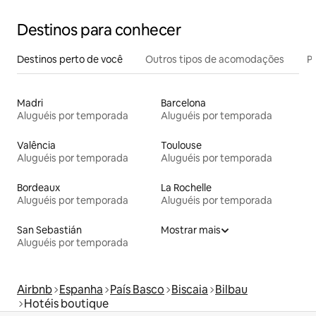
Destinos para conhecer
Destinos perto de você
Outros tipos de acomodações
Pr
Madri
Barcelona
Aluguéis por temporada
Aluguéis por temporada
Valência
Toulouse
Aluguéis por temporada
Aluguéis por temporada
Bordeaux
La Rochelle
Aluguéis por temporada
Aluguéis por temporada
San Sebastián
Mostrar mais
Aluguéis por temporada
Airbnb
Espanha
País Basco
Biscaia
Bilbau
Hotéis boutique