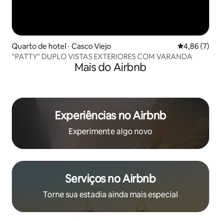
Quarto de hotel ⋅ Casco Viejo
4,86 de uma 
4,86 (7)
"PATTY" DUPLO VISTAS EXTERIORES COM VARANDA
Mais do Airbnb
Experiências no Airbnb
Experimente algo novo
Serviços no Airbnb
Torne sua estadia ainda mais especial