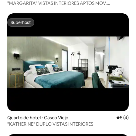
"MARGARITA" VISTAS INTERIORES APTOS MOV.
REDUZIDA
Superhost
Superhost
Quarto de hotel ⋅ Casco Viejo
5 de uma 
5 (4)
"KATHERINE" DUPLO VISTAS INTERIORES