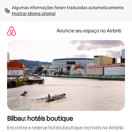
Pular
Algumas informações foram traduzidas automaticamente. 
para
Mostrar idioma original
o
conteúdo
Anuncie seu espaço no Airbnb
Bilbau: hotéis boutique
Encontre e reserve hotéis boutique incríveis no Airbnb