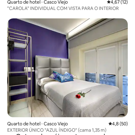
Quarto de hotel ⋅ Casco Viejo
4,67 de uma a
4,67 (12)
"CAROLA" INDIVIDUAL COM VISTA PARA O INTERIOR
Quarto de hotel ⋅ Casco Viejo
4,8 de uma a
4,8 (50)
EXTERIOR ÚNICO "AZUL ÍNDIGO" (cama 1,35 m)