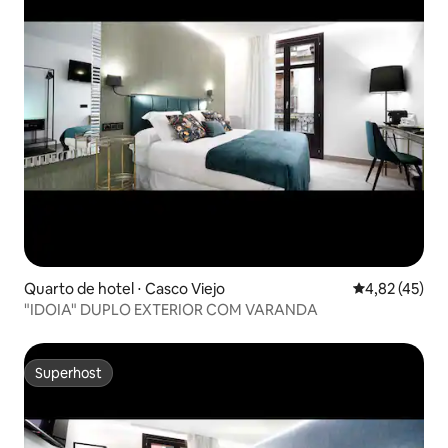
Quarto de hotel ⋅ Casco Viejo
4,82 de uma a
4,82 (45)
"IDOIA" DUPLO EXTERIOR COM VARANDA
Superhost
Superhost