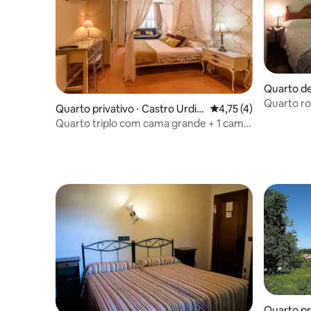
Quarto de
Quarto ro
Quarto privativo ⋅ Castro Urdial
4,75 de uma avaliação
4,75 (4)
es
Quarto triplo com cama grande + 1 cama
de solteiro
Quarto pr