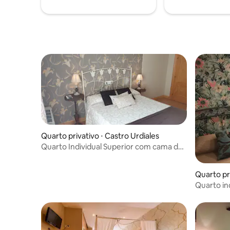
Quarto privativo ⋅ Castro Urdiales
Quarto Individual Superior com cama de
casal
Quarto pri
es
Quarto in