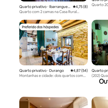
Quarto 20
Quarto privativo ⋅ Ibarranguelu
4,75 de uma avaliação
4,75 (8)
Arboliz
a
Quarto com 2 camas na Casa Rural
Arboliz
Preferido dos hóspedes
Preferido dos hóspedes
Quarto privativo ⋅ Durango
4,87 de uma avaliação 
4,87 (54)
Quarto pr
Montanhas e cidade: dois quartos com
(202) Quar
Ou
duas camas de solteiro