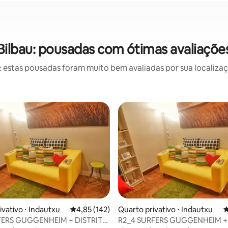
Bilbau: pousadas com ótimas avaliaçõe
estas pousadas foram muito bem avaliadas por sua localizaçã
édia de 5, 108 avaliações
ivativo ⋅ Indautxu
4,85 de uma avaliação média de 5, 142 avalia
4,85 (142)
Quarto privativo ⋅ Indautxu
4
ERS GUGGENHEIM + DISTRITO
R2_4 SURFERS GUGGENHEIM +