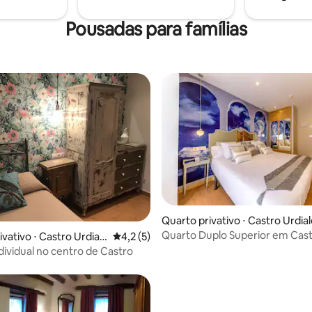
Pousadas para famílias
Quarto privativo ⋅ Castro Urdia
Quarto Duplo Superior em Cas
vativo ⋅ Castro Urdial
4,2 de uma avaliação média de 5, 5 avalia
4,2 (5)
Urdiales
dividual no centro de Castro