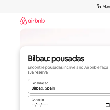
Pular
Algu
para
o
conteúdo
Bilbau: pousadas
Encontre pousadas incríveis no Airbnb e faça
sua reserva
Localização
Quando os resultados estiverem disponíveis, expl
Check-in