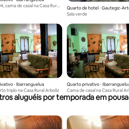
4, cama de casal na Casa Rural
 média de 5, 8 avaliações
Quarto de hotel ⋅ Gautegiz-Ar
Sala verde
média de 5, 54 avaliações
ivativo ⋅ Ibarranguelua
Quarto privativo ⋅ Ibarranguelu
to triplo na Casa Rural Arboliz
Cama de casal na Casa Rural Ar
tros aluguéis por temporada em pousa