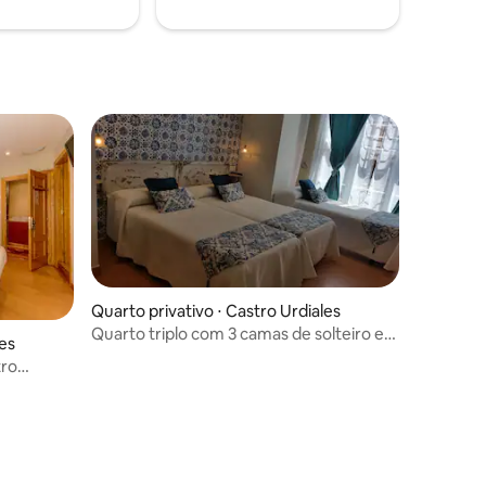
Quarto privativo ⋅ Castro Urdiales
Quarto triplo com 3 camas de solteiro e
les
banheiro
tro
ções