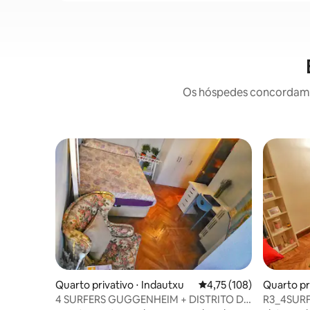
Os hóspedes concordam: 
Quarto privativo ⋅ Indautxu
4,75 de uma avaliação m
4,75 (108)
Quarto pr
4 SURFERS GUGGENHEIM + DISTRITO DE
R3_4SURF