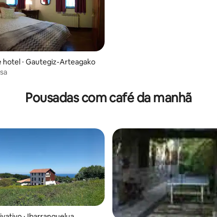
 hotel ⋅ Gautegiz-Arteagako
sa
 média de 5, 4 avaliações
Pousadas com café da manhã
ivativo ⋅ Ibarranguelua