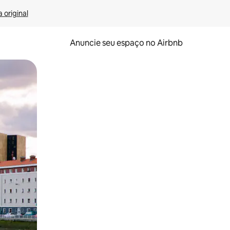
 original
Anuncie seu espaço no Airbnb
 deslizando o dedo na tela.