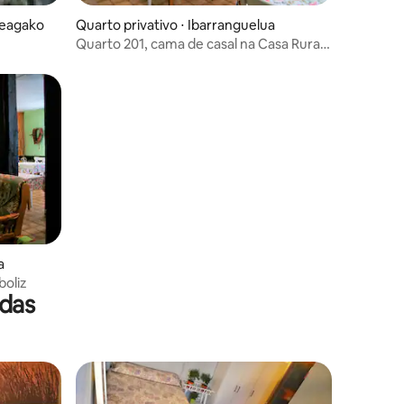
teagako
Quarto privativo ⋅ Ibarranguelua
Quarto 201, cama de casal na Casa Rural
Arboliz
a
boliz
das