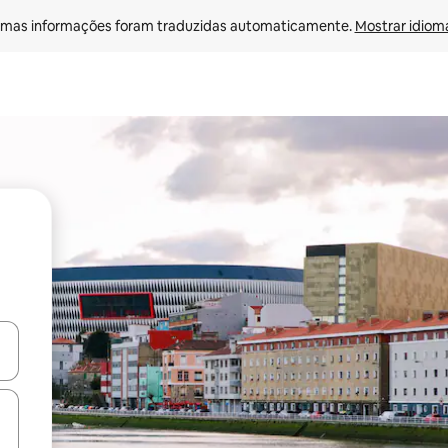
mas informações foram traduzidas automaticamente. 
Mostrar idioma
ore-os usando as seta para cima e para baixo do teclado ou tocando e