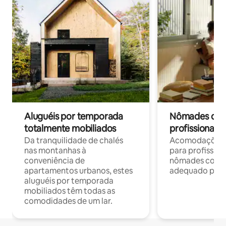
Aluguéis por temporada
Nômades digit
totalmente mobiliados
profissionais 
Da tranquilidade de chalés
Acomodações c
nas montanhas à
para profission
conveniência de
nômades com W
apartamentos urbanos, estes
adequado para 
aluguéis por temporada
mobiliados têm todas as
comodidades de um lar.