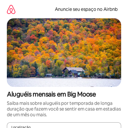
Pular
para
Anuncie seu espaço no Airbnb
o
conteúdo
Aluguéis mensais em Big Moose
Saiba mais sobre aluguéis por temporada de longa
duração que fazem você se sentir em casa em estadias
de um mês ou mais.
Localização