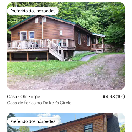
Preferido dos hóspedes
Preferido dos hóspedes
Casa ⋅ Old Forge
4,98 de uma av
4,98 (101)
Casa de férias no Daiker's Circle
Preferido dos hóspedes
Preferido dos hóspedes