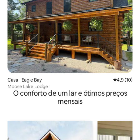
Casa ⋅ Eagle Bay
4,9 de uma a
4,9 (10)
Moose Lake Lodge
O conforto de um lar e ótimos preços
mensais