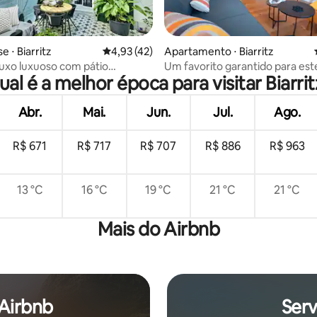
 média de 5, 4 avaliações
 ⋅ Biarritz
4,93 de uma avaliação média de 5, 42 avalia
4,93 (42)
Apartamento ⋅ Biarritz
luxo luxuoso com pátio
Um favorito garantido para est
ual é a melhor época para visitar Biarrit
o perto do centro e do mar
renovado Hiper centro
Abr.
Mai.
Jun.
Jul.
Ago.
R$ 671
R$ 717
R$ 707
R$ 886
R$ 963
13 °C
16 °C
19 °C
21 °C
21 °C
Mais do Airbnb
 Airbnb
Serv