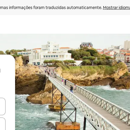
mas informações foram traduzidas automaticamente. 
Mostrar idioma
ore-os usando as seta para cima e para baixo do teclado ou tocando e