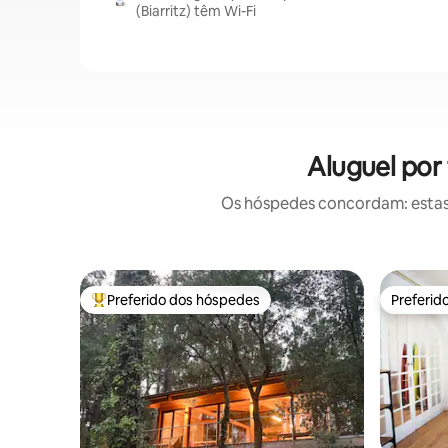
(Biarritz) têm Wi-Fi
Aluguel por
Os hóspedes concordam: estas
Preferido dos hóspedes
Preferid
Entre os melhores preferidos dos hóspedes
Preferid