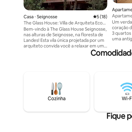
Apartamen
Apartame
Casa ⋅ Seignosse
5 de uma avaliação 
5 (18)
de Biarrit
Um verdad
The Glass House: Villa de Arquiteta Eco-
coração d
Chic
Bem-vindo à The Glass House Seignosse,
3 quartos
nas alturas de Seignosse, na floresta de
uma antig
Landes! Esta vila única projetada por um
raro, na 
arquiteto convida você a relaxar em um
saída arb
Comodidades
verdadeiro refúgio de calma e luz.
no centro
Totalmente construída em madeira,
oferecem 
oferece um frescor suave no verão (ar-
confortáv
condicionado) e um calor aconchegante
luminosa 
no inverno, para uma experiência
para a ve
imersiva no coração da natureza. A
uma famíl
combinação perfeita de design
praias, do
escandinavo e arquitetura
um ambien
contemporânea. Grandes janelas
Cozinha
Wi-F
panorâmicas inundam os espaços de luz,
abrindo a casa para a floresta.
Fique p