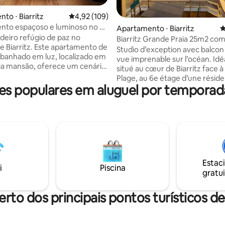
to ⋅ Biarritz
4,92 de uma avaliação média de 5, 109 avalia
4,92 (109)
nto espaçoso e luminoso no ❤️
média de 5, 18 avaliações
Apartamento ⋅ Biarritz
4
z 🌊
eiro refúgio de paz no
Biarritz Grande Praia 25m2 co
e Biarritz. Este apartamento de
Studio d’exception avec balcon 
 banhado em luz, localizado em
vue imprenable sur l’océan. Idéalement
a mansão, oferece um cenário
situé au cœur de Biarritz face à
tranquilidade de um beco sem
Plage, au 6e étage d’une résid
orizado, enquanto permanece
 populares em aluguel por temporada
tourisme gérée par le Victoria
 da cidade. Seus 75 m²
Management et sécurisée ave
belos volumes, 2 quartos
ascenseur et concierge, cet
eis, uma grande sala de estar
appartement rénové offre un
e grandes janelas que se abrem
emplacement de rêve pour prof
getação. Um lugar ideal para
mer ou vous détendre après u
ia, desejando desfrutar das
passée à explorer Biarritz. Très bien
s Halles e da vida de Biarrot em
équipé, vous disposerez de tout
te tranquilo e autêntico.
Estac
confort nécessaire pour passer
i
Piscina
gratui
vacances sur la côte Basque.
erto dos principais pontos turísticos de 