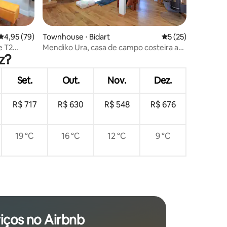
ções
4,95 de uma avaliação média de 5, 79 avaliações
4,95 (79)
Townhouse ⋅ Bidart
5 de uma avaliação
5 (25)
e T2
Mendiko Ura, casa de campo costeira a
z?
50 m da praia
Set.
Out.
Nov.
Dez.
R$ 717
R$ 630
R$ 548
R$ 676
19 °C
16 °C
12 °C
9 °C
iços no Airbnb