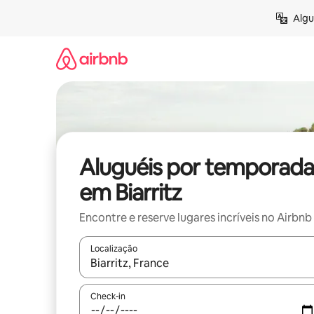
Pular
Algu
para
o
conteúdo
Aluguéis por temporada
em Biarritz
Encontre e reserve lugares incríveis no Airbnb
Localização
Quando os resultados estiverem disponíveis, expl
Check-in