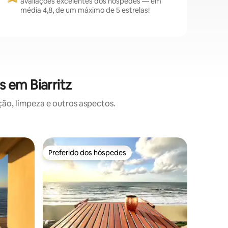
avaliações excelentes dos hóspedes — em
média 4,8, de um máximo de 5 estrelas!
 em Biarritz
o, limpeza e outros aspectos.
Apartamen
Preferido dos hóspedes
Prefe
Preferido dos hóspedes
Entre o
4 * MODE
PRAIAS A
A curiosi
ficar em 
Localizad
Grande Pl
se lembra
Tudo foi
umas féri