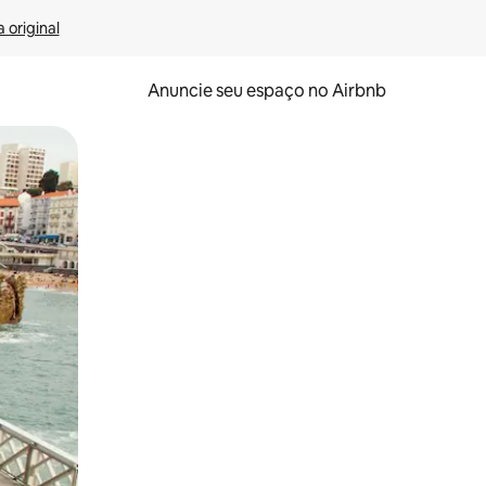
 original
Anuncie seu espaço no Airbnb
 deslizando o dedo na tela.