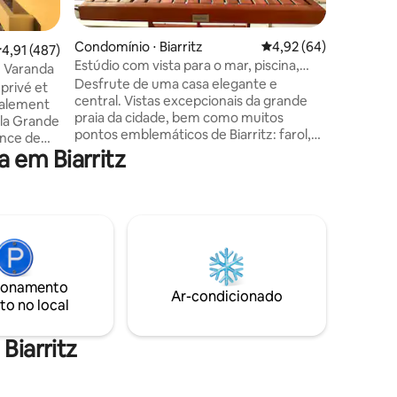
estar/jan
ções
cozinha 
Condomínio ⋅ Biarritz
4,92 de uma avaliação
4,92 (64)
,91 de uma avaliação média de 5, 487 avaliações
4,91 (487)
espaçoso
Estúdio com vista para o mar, piscina,
passagem
m Varanda
estacionamento
Desfrute de uma casa elegante e
oeste! E a poucos minutos do Port des
privé et
central. Vistas excepcionais da grande
Pêcheurs 
praia da cidade, bem como muitos
 la Grande
pontos emblemáticos de Biarritz: farol,
ence de
hotel palácio, cassino, porto de pesca e
 em Biarritz
rocha virgem Este estúdio renovado foi
c
projetado para o conforto de nossos
hóspedes. Cama king size, terraço,
chuveiro XXL, cozinha equipada, alto-
iter de la
falante Marshall Bluetooth. Uma vaga de
ne journée
estacionamento privativa dedicada a
você. Piscina privativa com vista para o
 le
mar acessível na residência (junho a
ionamento
 de belles
Ar-condicionado
setembro).
to no local
Biarritz