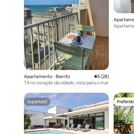
Apartamen
Apartamen
Apartamento ⋅ Biarritz
5 de uma avaliação 
5 (28)
T4 no coração da cidade, vista para o mar
Superhost
Preferid
Superhost
Preferid