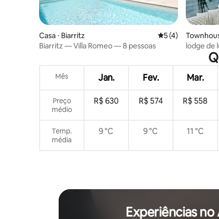
Casa ⋅ Biarritz
5 de uma avaliação
5 (4)
Townhouse
Biarritz — Villa Romeo — 8 pessoas
lodge de 
Q
arborizad
Mês
Jan.
Fev.
Mar.
R$ 630
R$ 574
R$ 558
Preço
médio
9 °C
9 °C
11 °C
Temp.
média
Experiências no