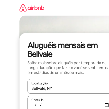
Pular
para
o
conteúdo
Aluguéis mensais em
Bellvale
Saiba mais sobre aluguéis por temporada de
longa duração que fazem você se sentir em c
em estadias de um mês ou mais.
Localização
Quando os resultados estiverem disponíveis, expl
Check-in