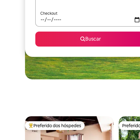
Checkout
Buscar
Preferido dos hóspedes
Preferid
Entre os melhores preferidos dos hóspedes
Preferid