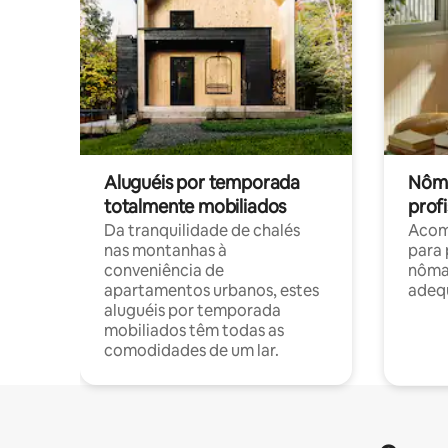
Aluguéis por temporada
Nôma
totalmente mobiliados
profi
Da tranquilidade de chalés
Acom
nas montanhas à
para 
conveniência de
nôma
apartamentos urbanos, estes
adequ
aluguéis por temporada
mobiliados têm todas as
comodidades de um lar.