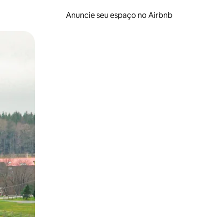
Anuncie seu espaço no Airbnb
 deslizando o dedo na tela.