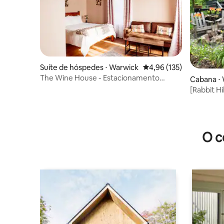
Suíte de hóspedes ⋅ Warwick
4,96 de uma avaliação m
4,96 (135)
The Wine House - Estacionamento
Cabana ⋅
privativo
[Rabbit Hi
para a flo
O c