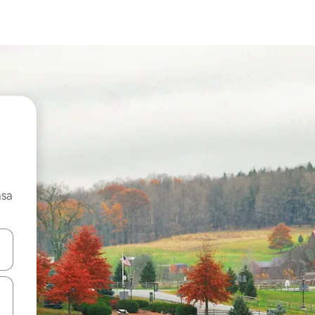
asa
ore-os usando as seta para cima e para baixo do teclado ou tocando e