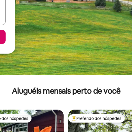
Aluguéis mensais perto de você
o dos hóspedes
Preferido dos hóspedes
o dos hóspedes
Entre os melhores preferidos d