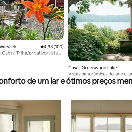
édia de 5, 135 avaliações
 Warwick
4,93 de uma avaliação média de 5, 100 avalia
4,93 (100)
ll Cabin] Trilha/privativo/vista
resta
Casa ⋅ Greenwood Lake
Vistas panorâmicas do lago e j
onforto de um lar e ótimos preços men
exuberante | Acesso à praia