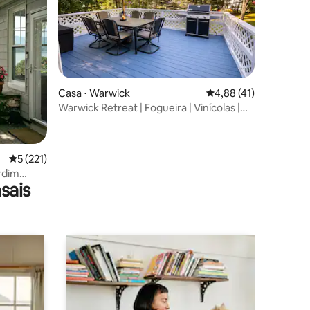
Casa ⋅ Warwick
4,88 de uma avaliação
4,88 (41)
Warwick Retreat | Fogueira | Vinícolas |
ções
Acomoda 8 pessoas
5 de uma avaliação média de 5, 221 avaliações
5 (221)
ardim
sais