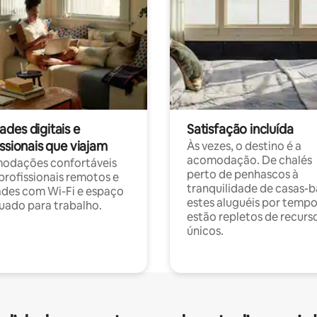
des digitais e
Satisfação incluída
ssionais que viajam
Às vezes, o destino é a
acomodação. De chalés
odações confortáveis
perto de penhascos à
profissionais remotos e
tranquilidade de casas-b
des com Wi-Fi e espaço
estes aluguéis por temp
ado para trabalho.
estão repletos de recurs
únicos.