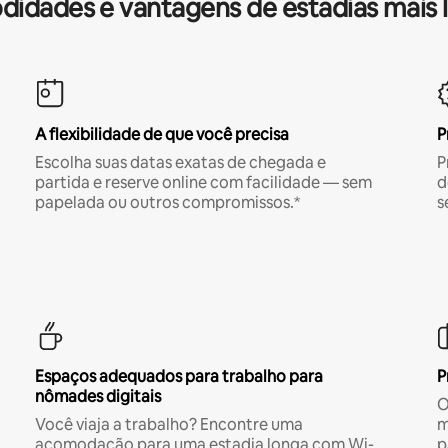
idades e vantagens de estadias mais 
A flexibilidade de que você precisa
P
Escolha suas datas exatas de chegada e
P
partida e reserve online com facilidade — sem
d
papelada ou outros compromissos.*
s
Espaços adequados para trabalho para
P
nômades digitais
O
Você viaja a trabalho? Encontre uma
m
acomodação para uma estadia longa com Wi-
p