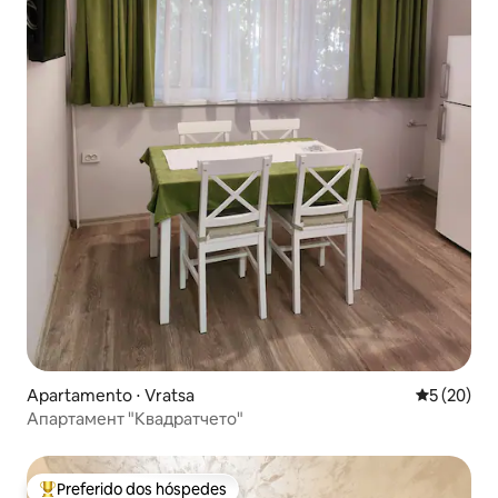
Apartamento ⋅ Vratsa
5 de uma a
5 (20)
Апартамент "Квадратчето"
Preferido dos hóspedes