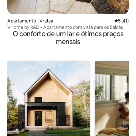
Apartamento ⋅ Vratsa
5 de uma a
5 (41)
VHome by R&D - Apartamento com vista para os Bálcãs
O conforto de um lar e ótimos preços
mensais