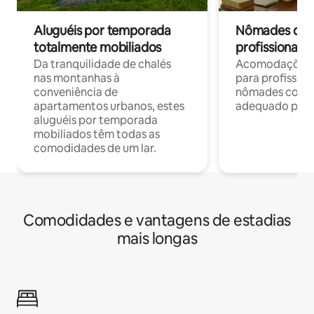
Aluguéis por temporada
Nômades digit
totalmente mobiliados
profissionais 
Da tranquilidade de chalés
Acomodações c
nas montanhas à
para profission
conveniência de
nômades com W
apartamentos urbanos, estes
adequado para 
aluguéis por temporada
mobiliados têm todas as
comodidades de um lar.
Comodidades e vantagens de estadias
mais longas