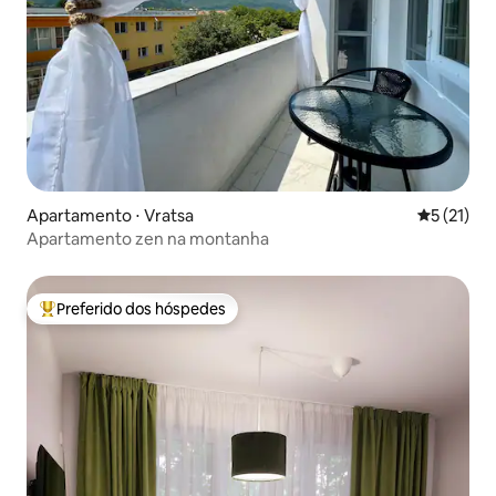
Apartamento ⋅ Vratsa
5 de uma a
5 (21)
Apartamento zen na montanha
Preferido dos hóspedes
Entre os melhores preferidos dos hóspedes