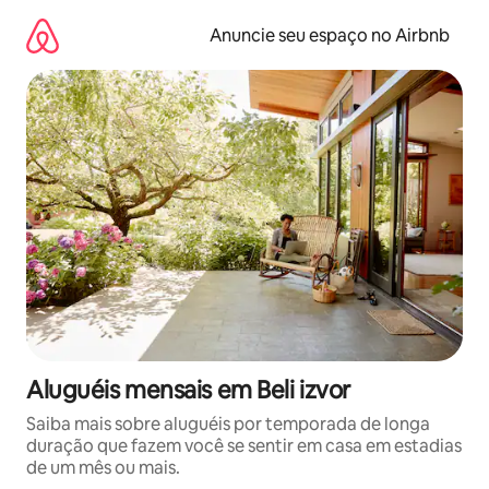
Pular
para
Anuncie seu espaço no Airbnb
o
conteúdo
Aluguéis mensais em Beli izvor
Saiba mais sobre aluguéis por temporada de longa
duração que fazem você se sentir em casa em estadias
de um mês ou mais.